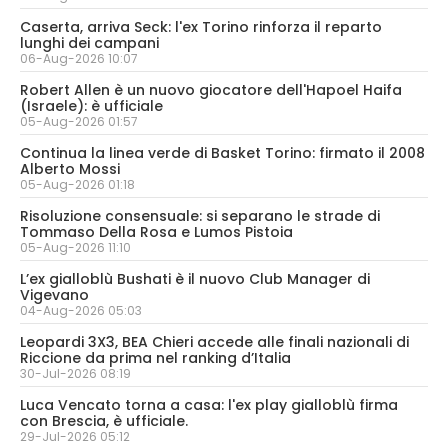
Caserta, arriva Seck: l'ex Torino rinforza il reparto
lunghi dei campani
06-Aug-2026 10:07
Robert Allen è un nuovo giocatore dell'Hapoel Haifa
(Israele): è ufficiale
05-Aug-2026 01:57
Continua la linea verde di Basket Torino: firmato il 2008
Alberto Mossi
05-Aug-2026 01:18
Risoluzione consensuale: si separano le strade di
Tommaso Della Rosa e Lumos Pistoia
05-Aug-2026 11:10
L’ex gialloblù Bushati è il nuovo Club Manager di
Vigevano
04-Aug-2026 05:03
Leopardi 3X3, BEA Chieri accede alle finali nazionali di
Riccione da prima nel ranking d’Italia
30-Jul-2026 08:19
Luca Vencato torna a casa: l'ex play gialloblù firma
con Brescia, è ufficiale.
29-Jul-2026 05:12