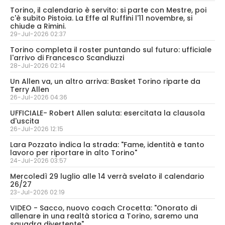
Torino, il calendario è servito: si parte con Mestre, poi
c'è subito Pistoia. La Effe al Ruffini l'11 novembre, si
chiude a Rimini.
29-Jul-2026 02:37
Torino completa il roster puntando sul futuro: ufficiale
l'arrivo di Francesco Scandiuzzi
28-Jul-2026 02:14
Un Allen va, un altro arriva: Basket Torino riparte da
Terry Allen
26-Jul-2026 04:36
UFFICIALE- Robert Allen saluta: esercitata la clausola
d'uscita
26-Jul-2026 12:15
Lara Pozzato indica la strada: "Fame, identità e tanto
lavoro per riportare in alto Torino"
24-Jul-2026 03:57
Mercoledì 29 luglio alle 14 verrà svelato il calendario
26/27
23-Jul-2026 02:19
VIDEO - Sacco, nuovo coach Crocetta: "Onorato di
allenare in una realtà storica a Torino, saremo una
squadra divertente"