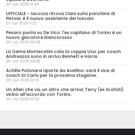
23-Jul-2026 12:49
UFFICIALE - Iacozza ritrova Ciani sulla panchina di
Pistoia: è il nuovo assistente dei toscani
21-Jul-2026 11:22
Pesaro punta su De Vico: l'ex capitano di Torino è un
nuovo giocatore biancorosso
20-Jul-2026 05:39
La Gema Montecatini cala la coppia Usa: per coach
Andreazza sono in arrivo Bennett e Harris.
20-Jul-2026 04:35
Achille Polonara riparte da Avellino: sarà il vice di
coach Di Carlo per la prossima stagione.
20-Jul-2026 03:12
Un Allen che va, un altro che arriva: Terry (ex Scafati)
vicino all'accordo con Torino.
20-Jul-2026 10:30