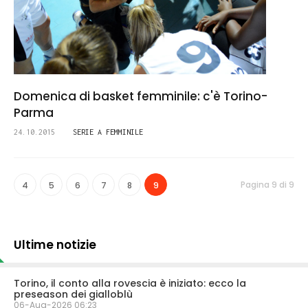
Domenica di basket femminile: c'è Torino-
Parma
24.10.2015
SERIE A FEMMINILE
Pagina 9 di 9
4
5
6
7
8
9
Ultime notizie
Torino, il conto alla rovescia è iniziato: ecco la
preseason dei gialloblù
06-Aug-2026 06:23