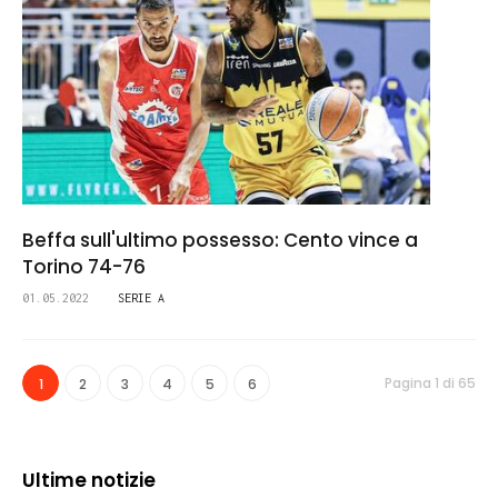
Beffa sull'ultimo possesso: Cento vince a
Torino 74-76
01.05.2022
SERIE A
Pagina 1 di 65
1
2
3
4
5
6
Ultime notizie