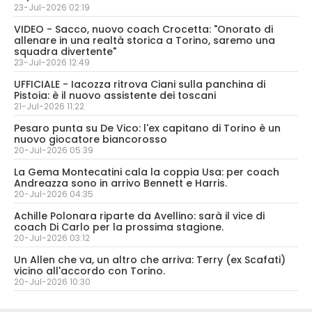
23-Jul-2026 02:19
VIDEO - Sacco, nuovo coach Crocetta: "Onorato di
allenare in una realtà storica a Torino, saremo una
squadra divertente"
23-Jul-2026 12:49
UFFICIALE - Iacozza ritrova Ciani sulla panchina di
Pistoia: è il nuovo assistente dei toscani
21-Jul-2026 11:22
Pesaro punta su De Vico: l'ex capitano di Torino è un
nuovo giocatore biancorosso
20-Jul-2026 05:39
La Gema Montecatini cala la coppia Usa: per coach
Andreazza sono in arrivo Bennett e Harris.
20-Jul-2026 04:35
Achille Polonara riparte da Avellino: sarà il vice di
coach Di Carlo per la prossima stagione.
20-Jul-2026 03:12
Un Allen che va, un altro che arriva: Terry (ex Scafati)
vicino all'accordo con Torino.
20-Jul-2026 10:30