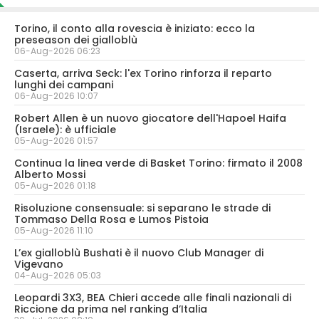
Torino, il conto alla rovescia è iniziato: ecco la
preseason dei gialloblù
06-Aug-2026 06:23
Caserta, arriva Seck: l'ex Torino rinforza il reparto
lunghi dei campani
06-Aug-2026 10:07
Robert Allen è un nuovo giocatore dell'Hapoel Haifa
(Israele): è ufficiale
05-Aug-2026 01:57
Continua la linea verde di Basket Torino: firmato il 2008
Alberto Mossi
05-Aug-2026 01:18
Risoluzione consensuale: si separano le strade di
Tommaso Della Rosa e Lumos Pistoia
05-Aug-2026 11:10
L’ex gialloblù Bushati è il nuovo Club Manager di
Vigevano
04-Aug-2026 05:03
Leopardi 3X3, BEA Chieri accede alle finali nazionali di
Riccione da prima nel ranking d’Italia