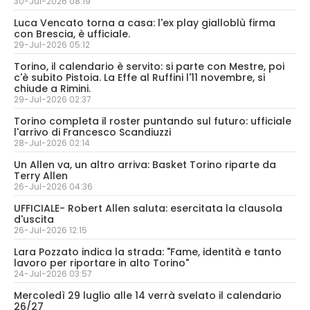
30-Jul-2026 08:19
Luca Vencato torna a casa: l'ex play gialloblù firma
con Brescia, è ufficiale.
29-Jul-2026 05:12
Torino, il calendario è servito: si parte con Mestre, poi
c'è subito Pistoia. La Effe al Ruffini l'11 novembre, si
chiude a Rimini.
29-Jul-2026 02:37
Torino completa il roster puntando sul futuro: ufficiale
l'arrivo di Francesco Scandiuzzi
28-Jul-2026 02:14
Un Allen va, un altro arriva: Basket Torino riparte da
Terry Allen
26-Jul-2026 04:36
UFFICIALE- Robert Allen saluta: esercitata la clausola
d'uscita
26-Jul-2026 12:15
Lara Pozzato indica la strada: "Fame, identità e tanto
lavoro per riportare in alto Torino"
24-Jul-2026 03:57
Mercoledì 29 luglio alle 14 verrà svelato il calendario
26/27