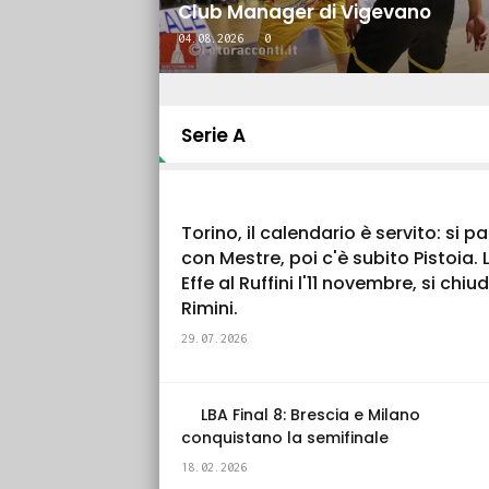
Club Manager di Vigevano
04.08.2026
0
Serie A
Torino, il calendario è servito: si pa
con Mestre, poi c'è subito Pistoia. 
Effe al Ruffini l'11 novembre, si chiu
Rimini.
29.07.2026
LBA Final 8: Brescia e Milano
conquistano la semifinale
18.02.2026