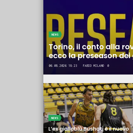
NEWS
Torino, il conto alla rov
ecco la preseason dei 
06.08.2026 18:23
FABIO MILANO
0
NEWS
L’ex gialloblù Bushati è il nuovo