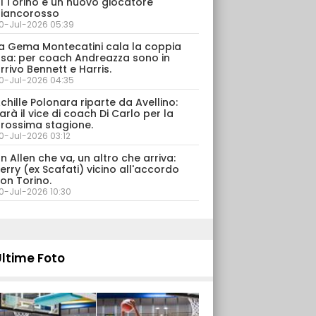
i Torino è un nuovo giocatore
iancorosso
0-Jul-2026 05:39
a Gema Montecatini cala la coppia
sa: per coach Andreazza sono in
rrivo Bennett e Harris.
0-Jul-2026 04:35
chille Polonara riparte da Avellino:
arà il vice di coach Di Carlo per la
rossima stagione.
0-Jul-2026 03:12
n Allen che va, un altro che arriva:
erry (ex Scafati) vicino all'accordo
on Torino.
0-Jul-2026 10:30
Ultime Foto