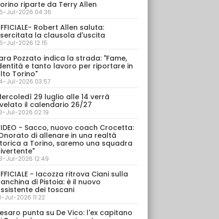
orino riparte da Terry Allen
6-Jul-2026 04:36
FFICIALE- Robert Allen saluta:
sercitata la clausola d'uscita
6-Jul-2026 12:15
ara Pozzato indica la strada: "Fame,
dentità e tanto lavoro per riportare in
lto Torino"
4-Jul-2026 03:57
ercoledì 29 luglio alle 14 verrà
velato il calendario 26/27
3-Jul-2026 02:19
IDEO - Sacco, nuovo coach Crocetta:
Onorato di allenare in una realtà
torica a Torino, saremo una squadra
ivertente"
3-Jul-2026 12:49
FFICIALE - Iacozza ritrova Ciani sulla
anchina di Pistoia: è il nuovo
ssistente dei toscani
1-Jul-2026 11:22
esaro punta su De Vico: l'ex capitano