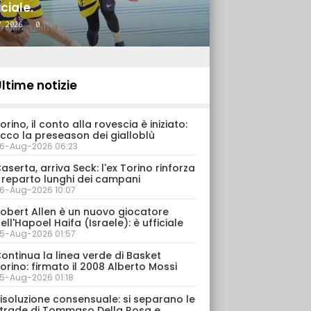
iciale.
7.2026
0
ltime notizie
orino, il conto alla rovescia è iniziato:
cco la preseason dei gialloblù
6-Aug-2026 06:23
aserta, arriva Seck: l'ex Torino rinforza
l reparto lunghi dei campani
6-Aug-2026 10:07
obert Allen è un nuovo giocatore
ell'Hapoel Haifa (Israele): è ufficiale
5-Aug-2026 01:57
ontinua la linea verde di Basket
orino: firmato il 2008 Alberto Mossi
5-Aug-2026 01:18
isoluzione consensuale: si separano le
trade di Tommaso Della Rosa e