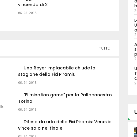
d
vincendo di 2
b
2
06.05.2018
L
U
a
2
A
TUTTE
s
p
2
Una Reyer implacabile chiude la
U
T
stagione della Fixi Piramis
c
2
06.04.2018
"Elimination game" per la Pallacanestro
Torino
lle
06.04.2018
Difesa da urlo della Fixi Piramis: Venezia
vince solo nel finale
03.04.2018