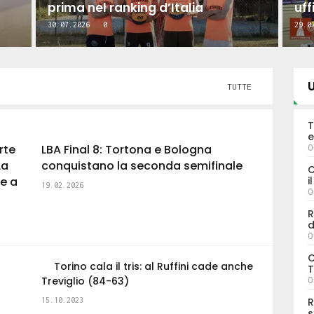
prima nel ranking d’Italia
uff
30.07.2026
0
29.0
U
TUTTE
T
e
rte
LBA Final 8: Tortona e Bologna
0
La
conquistano la seconda semifinale
C
de a
i
19.02.2026
0
R
d
0
C
Torino cala il tris: al Ruffini cade anche
T
Treviglio (84-63)
0
R
15.10.2023
s