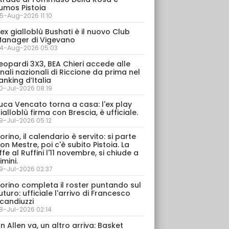
umos Pistoia
5-Aug-2026 11:10
’ex gialloblù Bushati è il nuovo Club
anager di Vigevano
4-Aug-2026 05:03
eopardi 3X3, BEA Chieri accede alle
inali nazionali di Riccione da prima nel
anking d’Italia
0-Jul-2026 08:19
uca Vencato torna a casa: l'ex play
ialloblù firma con Brescia, è ufficiale.
9-Jul-2026 05:12
orino, il calendario è servito: si parte
on Mestre, poi c'è subito Pistoia. La
ffe al Ruffini l'11 novembre, si chiude a
imini.
9-Jul-2026 02:37
orino completa il roster puntando sul
uturo: ufficiale l'arrivo di Francesco
candiuzzi
8-Jul-2026 02:14
n Allen va, un altro arriva: Basket