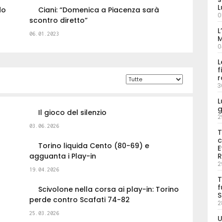
L
do
Ciani: “Domenica a Piacenza sarà
0
scontro diretto”
L
06.01.2023
M
0
L
f
r
3
L
g
Il gioco del silenzio
2
03.06.2026
T
c
Torino liquida Cento (80-69) e
E
agguanta i Play-in
R
2
19.04.2026
T
f
Scivolone nella corsa ai play-in: Torino
S
perde contro Scafati 74-82
2
25.03.2026
U