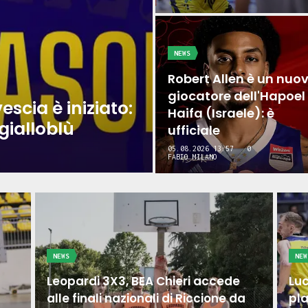
NEWS
Robert Allen è un nuo
giocatore dell'Hapoel
escia è iniziato:
Haifa (Israele): è
gialloblù
ufficiale
05.08.2026 13:57
0
FABIO MILANO
NEWS
NEW
Leopardi 3X3, BEA Chieri accede
Luc
alle finali nazionali di Riccione da
pla