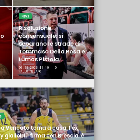
NEWS
Risoluzione
vo
consensuale: si
separano le strade di
Tommaso Della Rosa e
Lumos Pistoia
05.08.2026 11:10
0
FABIO MILANO
S
a Vencato torna a casa: l'ex
y gialloblù firma con Brescia, è