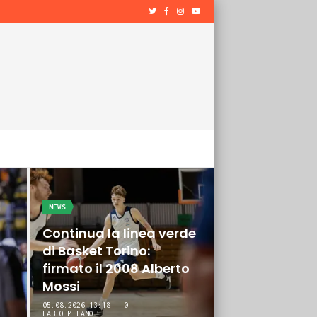
NEWS
Continua la linea verde
di Basket Torino:
firmato il 2008 Alberto
Mossi
05.08.2026 13:18
0
FABIO MILANO