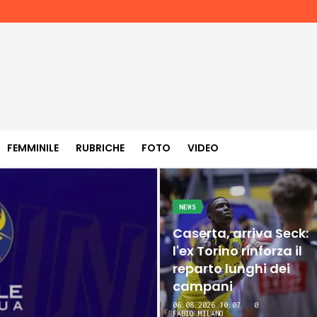
FEMMINILE
RUBRICHE
FOTO
VIDEO
NEWS
Caserta, arriva Seck:
l'ex Torino rinforza il
reparto lunghi dei
campani
06.08.2026 10:07
0
FABIO MILANO