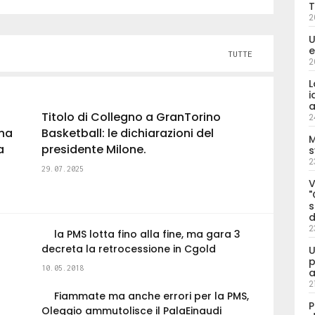
T
2
U
e
TUTTE
2
L
i
a
Titolo di Collegno a GranTorino
2
una
Basketball: le dichiarazioni del
M
a
presidente Milone.
s
2
29.07.2025
V
"
s
d
2
la PMS lotta fino alla fine, ma gara 3
decreta la retrocessione in Cgold
U
p
10.05.2018
a
2
Fiammate ma anche errori per la PMS,
P
Oleggio ammutolisce il PalaEinaudi