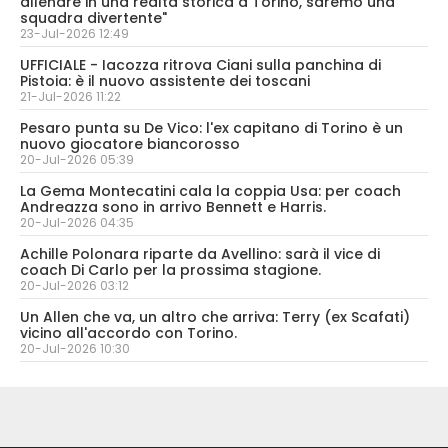
allenare in una realtà storica a Torino, saremo una
squadra divertente"
23-Jul-2026 12:49
UFFICIALE - Iacozza ritrova Ciani sulla panchina di
Pistoia: è il nuovo assistente dei toscani
21-Jul-2026 11:22
Pesaro punta su De Vico: l'ex capitano di Torino è un
nuovo giocatore biancorosso
20-Jul-2026 05:39
La Gema Montecatini cala la coppia Usa: per coach
Andreazza sono in arrivo Bennett e Harris.
20-Jul-2026 04:35
Achille Polonara riparte da Avellino: sarà il vice di
coach Di Carlo per la prossima stagione.
20-Jul-2026 03:12
Un Allen che va, un altro che arriva: Terry (ex Scafati)
vicino all'accordo con Torino.
20-Jul-2026 10:30