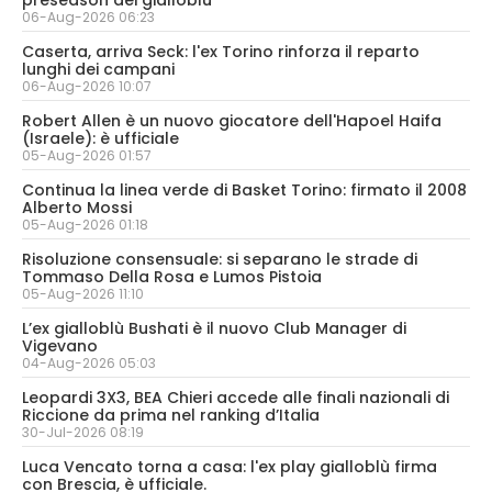
preseason dei gialloblù
06-Aug-2026 06:23
Caserta, arriva Seck: l'ex Torino rinforza il reparto
lunghi dei campani
06-Aug-2026 10:07
Robert Allen è un nuovo giocatore dell'Hapoel Haifa
(Israele): è ufficiale
05-Aug-2026 01:57
Continua la linea verde di Basket Torino: firmato il 2008
Alberto Mossi
05-Aug-2026 01:18
Risoluzione consensuale: si separano le strade di
Tommaso Della Rosa e Lumos Pistoia
05-Aug-2026 11:10
L’ex gialloblù Bushati è il nuovo Club Manager di
Vigevano
04-Aug-2026 05:03
Leopardi 3X3, BEA Chieri accede alle finali nazionali di
Riccione da prima nel ranking d’Italia
30-Jul-2026 08:19
Luca Vencato torna a casa: l'ex play gialloblù firma
con Brescia, è ufficiale.