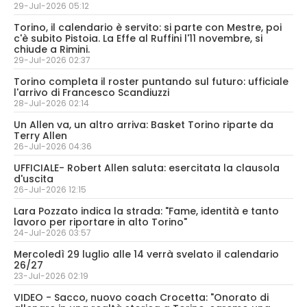
29-Jul-2026 05:12
Torino, il calendario è servito: si parte con Mestre, poi
c'è subito Pistoia. La Effe al Ruffini l'11 novembre, si
chiude a Rimini.
29-Jul-2026 02:37
Torino completa il roster puntando sul futuro: ufficiale
l'arrivo di Francesco Scandiuzzi
28-Jul-2026 02:14
Un Allen va, un altro arriva: Basket Torino riparte da
Terry Allen
26-Jul-2026 04:36
UFFICIALE- Robert Allen saluta: esercitata la clausola
d'uscita
26-Jul-2026 12:15
Lara Pozzato indica la strada: "Fame, identità e tanto
lavoro per riportare in alto Torino"
24-Jul-2026 03:57
Mercoledì 29 luglio alle 14 verrà svelato il calendario
26/27
23-Jul-2026 02:19
VIDEO - Sacco, nuovo coach Crocetta: "Onorato di