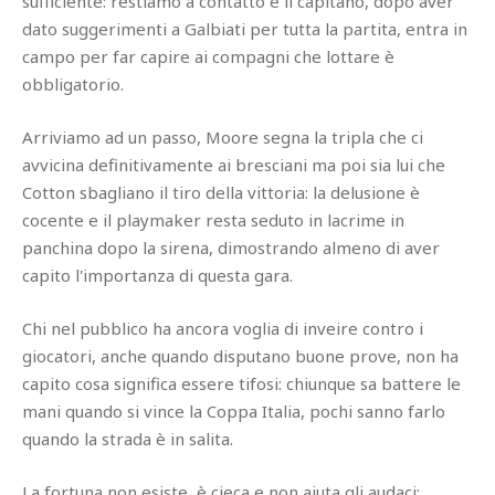
sufficiente: restiamo a contatto e il capitano, dopo aver
dato suggerimenti a Galbiati per tutta la partita, entra in
campo per far capire ai compagni che lottare è
obbligatorio.
Arriviamo ad un passo, Moore segna la tripla che ci
avvicina definitivamente ai bresciani ma poi sia lui che
Cotton sbagliano il tiro della vittoria: la delusione è
cocente e il playmaker resta seduto in lacrime in
panchina dopo la sirena, dimostrando almeno di aver
capito l'importanza di questa gara.
Chi nel pubblico ha ancora voglia di inveire contro i
giocatori, anche quando disputano buone prove, non ha
capito cosa significa essere tifosi: chiunque sa battere le
mani quando si vince la Coppa Italia, pochi sanno farlo
quando la strada è in salita.
La fortuna non esiste, è cieca e non aiuta gli audaci: