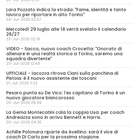
Lara Pozzato indica la strada: "Fame, identità e tanto
lavoro per riportare in alto Torino"
24-Jul-2026 03:57
Mercoledì 29 luglio alle 14 verrà svelato il calendario
26/27
23-Jul-2026 02:19
VIDEO - Sacco, nuovo coach Crocetta: "Onorato di
allenare in una realtà storica a Torino, saremo una
squadra divertente"
23-Jul-2026 12:49
UFFICIALE - Iacozza ritrova Ciani sulla panchina di
Pistoia: è il nuovo assistente dei toscani
21-Jul-2026 11:22
Pesaro punta su De Vico: l'ex capitano di Torino è un
nuovo giocatore biancorosso
20-Jul-2026 05:39
La Gema Montecatini cala la coppia Usa: per coach
Andreazza sono in arrivo Bennett e Harris.
20-Jul-2026 04:35
Achille Polonara riparte da Avellino: sarà il vice di
coach Di Carlo per la prossima stagione.