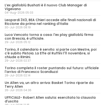
L’ex gialloblù Bushati è il nuovo Club Manager di
Vigevano
04-Aug-2026 05:03
Leopardi 3X3, BEA Chieri accede alle finali nazionali di
Riccione da prima nel ranking d’Italia
30-Jul-2026 08:19
Luca Vencato torna a casa: l'ex play gialloblù firma
con Brescia, è ufficiale.
29-Jul-2026 05:12
Torino, il calendario è servito: si parte con Mestre, poi
c'è subito Pistoia. La Effe al Ruffini l'11 novembre, si
chiude a Rimini.
29-Jul-2026 02:37
Torino completa il roster puntando sul futuro: ufficiale
l'arrivo di Francesco Scandiuzzi
28-Jul-2026 02:14
Un Allen va, un altro arriva: Basket Torino riparte da
Terry Allen
26-Jul-2026 04:36
UFFICIALE- Robert Allen saluta: esercitata la clausola
d'uscita
26-Jul-2026 12:15