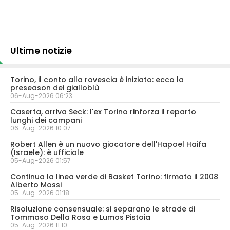
Ultime notizie
Torino, il conto alla rovescia è iniziato: ecco la
preseason dei gialloblù
06-Aug-2026 06:23
Caserta, arriva Seck: l'ex Torino rinforza il reparto
lunghi dei campani
06-Aug-2026 10:07
Robert Allen è un nuovo giocatore dell'Hapoel Haifa
(Israele): è ufficiale
05-Aug-2026 01:57
Continua la linea verde di Basket Torino: firmato il 2008
Alberto Mossi
05-Aug-2026 01:18
Risoluzione consensuale: si separano le strade di
Tommaso Della Rosa e Lumos Pistoia
05-Aug-2026 11:10