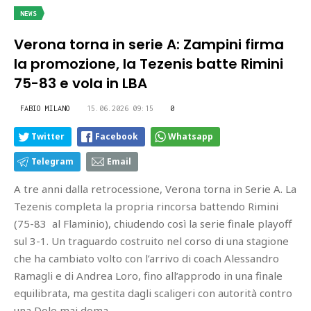
NEWS
Verona torna in serie A: Zampini firma
la promozione, la Tezenis batte Rimini
75-83 e vola in LBA
FABIO MILANO
15.06.2026 09:15
0
Twitter
Facebook
Whatsapp
Telegram
Email
A tre anni dalla retrocessione, Verona torna in Serie A. La
Tezenis completa la propria rincorsa battendo Rimini
(75-83 al Flaminio), chiudendo così la serie finale playoff
sul 3-1. Un traguardo costruito nel corso di una stagione
che ha cambiato volto con l’arrivo di coach Alessandro
Ramagli e di Andrea Loro, fino all’approdo in una finale
equilibrata, ma gestita dagli scaligeri con autorità contro
una Dole mai doma.