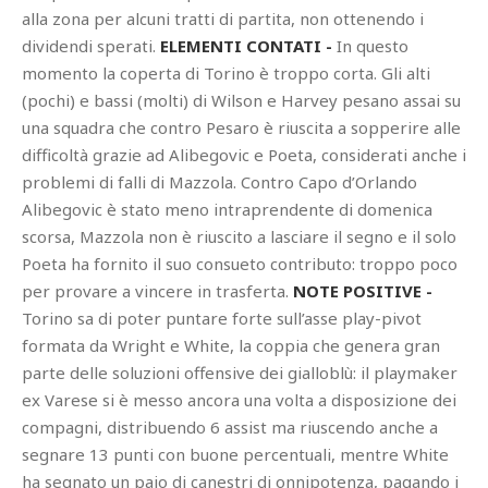
alla zona per alcuni tratti di partita, non ottenendo i
dividendi sperati.
ELEMENTI CONTATI -
In questo
momento la coperta di Torino è troppo corta. Gli alti
(pochi) e bassi (molti) di Wilson e Harvey pesano assai su
una squadra che contro Pesaro è riuscita a sopperire alle
difficoltà grazie ad Alibegovic e Poeta, considerati anche i
problemi di falli di Mazzola. Contro Capo d’Orlando
Alibegovic è stato meno intraprendente di domenica
scorsa, Mazzola non è riuscito a lasciare il segno e il solo
Poeta ha fornito il suo consueto contributo: troppo poco
per provare a vincere in trasferta.
NOTE POSITIVE -
Torino sa di poter puntare forte sull’asse play-pivot
formata da Wright e White, la coppia che genera gran
parte delle soluzioni offensive dei gialloblù: il playmaker
ex Varese si è messo ancora una volta a disposizione dei
compagni, distribuendo 6 assist ma riuscendo anche a
segnare 13 punti con buone percentuali, mentre White
ha segnato un paio di canestri di onnipotenza, pagando i