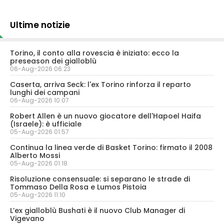
Ultime notizie
Torino, il conto alla rovescia è iniziato: ecco la
preseason dei gialloblù
06-Aug-2026 06:23
Caserta, arriva Seck: l'ex Torino rinforza il reparto
lunghi dei campani
06-Aug-2026 10:07
Robert Allen è un nuovo giocatore dell'Hapoel Haifa
(Israele): è ufficiale
05-Aug-2026 01:57
Continua la linea verde di Basket Torino: firmato il 2008
Alberto Mossi
05-Aug-2026 01:18
Risoluzione consensuale: si separano le strade di
Tommaso Della Rosa e Lumos Pistoia
05-Aug-2026 11:10
L’ex gialloblù Bushati è il nuovo Club Manager di
Vigevano