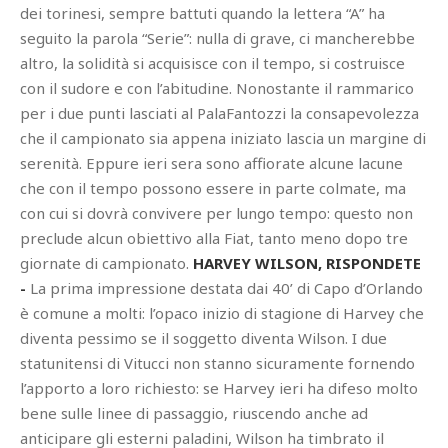
dei torinesi, sempre battuti quando la lettera “A” ha
seguito la parola “Serie”: nulla di grave, ci mancherebbe
altro, la solidità si acquisisce con il tempo, si costruisce
con il sudore e con l’abitudine. Nonostante il rammarico
per i due punti lasciati al PalaFantozzi la consapevolezza
che il campionato sia appena iniziato lascia un margine di
serenità. Eppure ieri sera sono affiorate alcune lacune
che con il tempo possono essere in parte colmate, ma
con cui si dovrà convivere per lungo tempo: questo non
preclude alcun obiettivo alla Fiat, tanto meno dopo tre
giornate di campionato.
HARVEY WILSON, RISPONDETE
-
La prima impressione destata dai 40’ di Capo d’Orlando
è comune a molti: l’opaco inizio di stagione di Harvey che
diventa pessimo se il soggetto diventa Wilson. I due
statunitensi di Vitucci non stanno sicuramente fornendo
l’apporto a loro richiesto: se Harvey ieri ha difeso molto
bene sulle linee di passaggio, riuscendo anche ad
anticipare gli esterni paladini, Wilson ha timbrato il