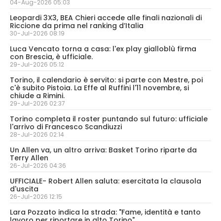
04-Aug-2026 05:03
Leopardi 3X3, BEA Chieri accede alle finali nazionali di
Riccione da prima nel ranking d’Italia
30-Jul-2026 08:19
Luca Vencato torna a casa: l'ex play gialloblù firma
con Brescia, è ufficiale.
29-Jul-2026 05:12
Torino, il calendario è servito: si parte con Mestre, poi
c'è subito Pistoia. La Effe al Ruffini l'11 novembre, si
chiude a Rimini.
29-Jul-2026 02:37
Torino completa il roster puntando sul futuro: ufficiale
l'arrivo di Francesco Scandiuzzi
28-Jul-2026 02:14
Un Allen va, un altro arriva: Basket Torino riparte da
Terry Allen
26-Jul-2026 04:36
UFFICIALE- Robert Allen saluta: esercitata la clausola
d'uscita
26-Jul-2026 12:15
Lara Pozzato indica la strada: "Fame, identità e tanto
lavoro per riportare in alto Torino"