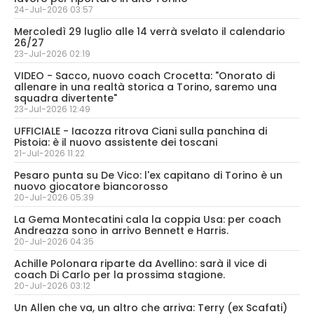
24-Jul-2026 03:57
Mercoledì 29 luglio alle 14 verrà svelato il calendario
26/27
23-Jul-2026 02:19
VIDEO - Sacco, nuovo coach Crocetta: "Onorato di
allenare in una realtà storica a Torino, saremo una
squadra divertente"
23-Jul-2026 12:49
UFFICIALE - Iacozza ritrova Ciani sulla panchina di
Pistoia: è il nuovo assistente dei toscani
21-Jul-2026 11:22
Pesaro punta su De Vico: l'ex capitano di Torino è un
nuovo giocatore biancorosso
20-Jul-2026 05:39
La Gema Montecatini cala la coppia Usa: per coach
Andreazza sono in arrivo Bennett e Harris.
20-Jul-2026 04:35
Achille Polonara riparte da Avellino: sarà il vice di
coach Di Carlo per la prossima stagione.
20-Jul-2026 03:12
Un Allen che va, un altro che arriva: Terry (ex Scafati)