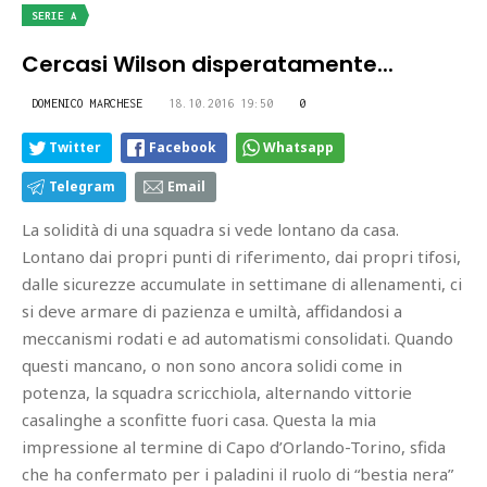
SERIE A
Cercasi Wilson disperatamente...
DOMENICO MARCHESE
18.10.2016 19:50
0
Twitter
Facebook
Whatsapp
Telegram
Email
La solidità di una squadra si vede lontano da casa.
Lontano dai propri punti di riferimento, dai propri tifosi,
dalle sicurezze accumulate in settimane di allenamenti, ci
si deve armare di pazienza e umiltà, affidandosi a
meccanismi rodati e ad automatismi consolidati. Quando
questi mancano, o non sono ancora solidi come in
potenza, la squadra scricchiola, alternando vittorie
casalinghe a sconfitte fuori casa. Questa la mia
impressione al termine di Capo d’Orlando-Torino, sfida
che ha confermato per i paladini il ruolo di “bestia nera”