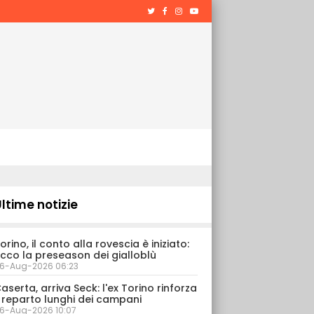
ltime notizie
orino, il conto alla rovescia è iniziato:
cco la preseason dei gialloblù
6-Aug-2026 06:23
aserta, arriva Seck: l'ex Torino rinforza
l reparto lunghi dei campani
6-Aug-2026 10:07