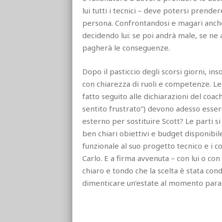
lui tutti i tecnici – deve potersi prende
persona. Confrontandosi e magari anche
decidendo lui: se poi andrà male, se ne 
pagherà le conseguenze.
Dopo il pasticcio degli scorsi giorni, in
con chiarezza di ruoli e competenze. L
fatto seguito alle dichiarazioni del coa
sentito frustrato”) devono adesso essere
esterno per sostituire Scott? Le parti s
ben chiari obiettivi e budget disponibil
funzionale al suo progetto tecnico e i cos
Carlo. E a firma avvenuta – con lui o co
chiaro e tondo che la scelta è stata cond
dimenticare un’estate al momento para