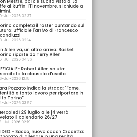
on Mestre, poi c'è subito Pistoia. La
ffe al Ruffini l'11 novembre, si chiude a
imini.
9-Jul-2026 02:37
orino completa il roster puntando sul
uturo: ufficiale l'arrivo di Francesco
candiuzzi
8-Jul-2026 02:14
n Allen va, un altro arriva: Basket
orino riparte da Terry Allen
6-Jul-2026 04:36
FFICIALE- Robert Allen saluta:
sercitata la clausola d'uscita
6-Jul-2026 12:15
ara Pozzato indica la strada: "Fame,
dentità e tanto lavoro per riportare in
lto Torino"
4-Jul-2026 03:57
ercoledì 29 luglio alle 14 verrà
velato il calendario 26/27
3-Jul-2026 02:19
IDEO - Sacco, nuovo coach Crocetta:
Onorato di allenare in una realtà