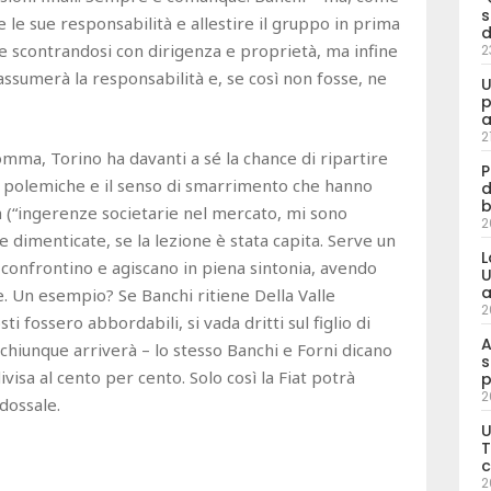
s
re le sue responsabilità e allestire il gruppo in prima
d
 scontrandosi con dirigenza e proprietà, ma infine
2
assumerà la responsabilità e, se così non fosse, ne
U
p
a
2
somma, Torino ha davanti a sé la chance di ripartire
P
e polemiche e il senso di smarrimento che hanno
d
b
ch (“ingerenze societarie nel mercato, mi sono
2
 dimenticate, se la lezione è stata capita. Serve un
L
i confrontino e agiscano in piena sintonia, avendo
U
a
e. Un esempio? Se Banchi ritiene Della Valle
2
ti fossero abbordabili, si vada dritti sul figlio di
A
n chiunque arriverà – lo stesso Banchi e Forni dicano
s
ivisa al cento per cento. Solo così la Fiat potrà
p
2
dossale.
U
T
c
2