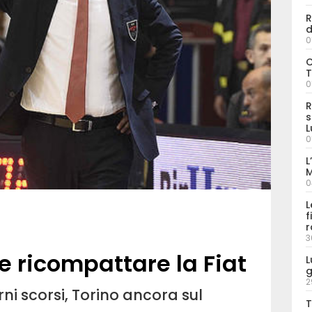
R
d
0
C
T
0
R
s
L
0
L
M
0
L
f
r
3
eve ricompattare la Fiat
L
g
2
ni scorsi, Torino ancora sul
T