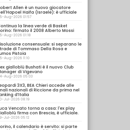
obert Allen è un nuovo giocatore
ell'Hapoel Haifa (Israele): è ufficiale
5-Aug-2026 01:57
ontinua la linea verde di Basket
orino: firmato il 2008 Alberto Mossi
5-Aug-2026 01:18
isoluzione consensuale: si separano le
trade di Tommaso Della Rosa e
umos Pistoia
5-Aug-2026 11:10
’ex gialloblù Bushati è il nuovo Club
anager di Vigevano
4-Aug-2026 05:03
eopardi 3X3, BEA Chieri accede alle
inali nazionali di Riccione da prima nel
anking d’Italia
0-Jul-2026 08:19
uca Vencato torna a casa: l'ex play
ialloblù firma con Brescia, è ufficiale.
9-Jul-2026 05:12
orino, il calendario è servito: si parte