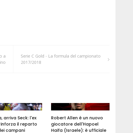
o a
Serie C Gold - La formula del campionato
rino
2017/2018
 arriva Seck: l'ex
Robert Allen è un nuovo
rinforza il reparto
giocatore dell'Hapoel
dei campani
Haifa (Israele): è ufficiale