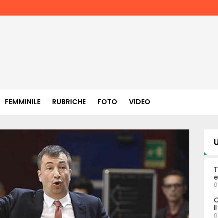
FEMMINILE
RUBRICHE
FOTO
VIDEO
U
T
e
0
C
i
0