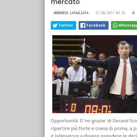
mercato
DOMENICO LATAGLIATA
21.08.2017 09:38
0
Twitter
Facebook
Whatsap
Opportunità. Il ‘no grazie’ di Durand Sc
ripartire più forte e coesa di prima, a p
è l’allenatore a dovere prendere le dec