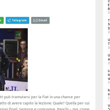
c
E
R
2
T
p
Telegram
Email
f
S
2
U
T
2
U
e
2
L
i
a
2
M
s
ott può tramutarsi per la Fiat in una chance per
2
atto di avere capito la lezione. Quale? Quella per cui
V
isioni finali. Sempre e comunque. Banchi – ma, come
"