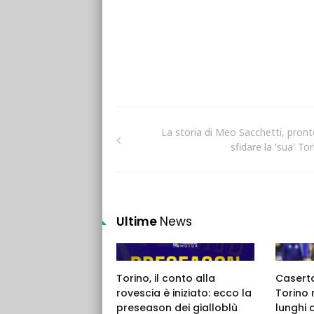
La storia di Meo Sacchetti, pront
sfidare la 'sua' To
Ultime
News
Torino, il conto alla
Caserta,
rovescia è iniziato: ecco la
Torino 
preseason dei gialloblù
lunghi 