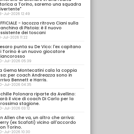
torica a Torino, saremo una squadra
ivertente"
3-Jul-2026 12:49
FFICIALE - Iacozza ritrova Ciani sulla
anchina di Pistoia: è il nuovo
ssistente dei toscani
1-Jul-2026 11:22
esaro punta su De Vico: l'ex capitano
i Torino è un nuovo giocatore
iancorosso
0-Jul-2026 05:39
a Gema Montecatini cala la coppia
sa: per coach Andreazza sono in
rrivo Bennett e Harris.
0-Jul-2026 04:35
chille Polonara riparte da Avellino:
arà il vice di coach Di Carlo per la
rossima stagione.
0-Jul-2026 03:12
n Allen che va, un altro che arriva:
erry (ex Scafati) vicino all'accordo
on Torino.
0-Jul-2026 10:30