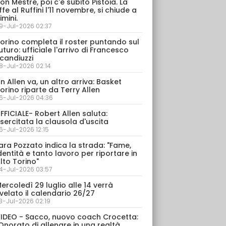
on Mestre, poi c'è subito Pistoia. La
ffe al Ruffini l'11 novembre, si chiude a
imini.
9-Jul-2026 02:37
orino completa il roster puntando sul
uturo: ufficiale l'arrivo di Francesco
candiuzzi
8-Jul-2026 02:14
n Allen va, un altro arriva: Basket
orino riparte da Terry Allen
6-Jul-2026 04:36
FFICIALE- Robert Allen saluta:
sercitata la clausola d'uscita
6-Jul-2026 12:15
ara Pozzato indica la strada: "Fame,
dentità e tanto lavoro per riportare in
lto Torino"
4-Jul-2026 03:57
ercoledì 29 luglio alle 14 verrà
velato il calendario 26/27
3-Jul-2026 02:19
IDEO - Sacco, nuovo coach Crocetta:
Onorato di allenare in una realtà