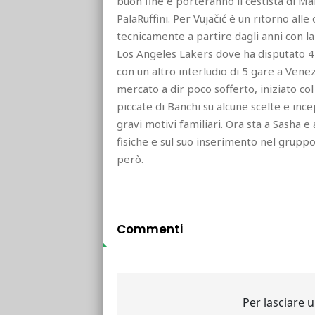
buon fine e porteranno il cestista di M
PalaRuffini. Per Vujačić è un ritorno all
tecnicamente a partire dagli anni con la
Los Angeles Lakers dove ha disputato 42
con un altro interludio di 5 gare a Vene
mercato a dir poco sofferto, iniziato co
piccate di Banchi su alcune scelte e ince
gravi motivi familiari. Ora sta a Sasha e
fisiche e sul suo inserimento nel grupp
però.
Commenti