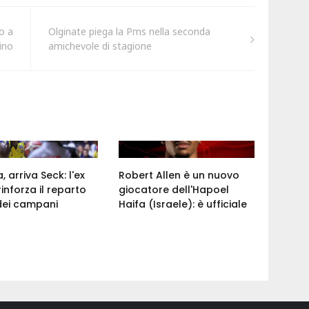
o a
Olginate piega la Pms nella seconda
rino
amichevole di stagione
 arriva Seck: l'ex
Robert Allen è un nuovo
rinforza il reparto
giocatore dell'Hapoel
dei campani
Haifa (Israele): è ufficiale