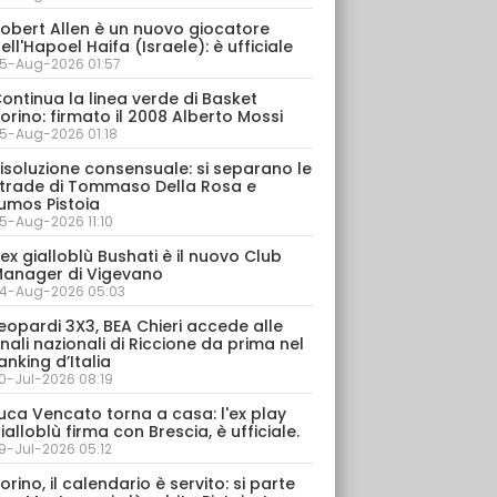
obert Allen è un nuovo giocatore
ell'Hapoel Haifa (Israele): è ufficiale
5-Aug-2026 01:57
ontinua la linea verde di Basket
orino: firmato il 2008 Alberto Mossi
5-Aug-2026 01:18
isoluzione consensuale: si separano le
trade di Tommaso Della Rosa e
umos Pistoia
5-Aug-2026 11:10
’ex gialloblù Bushati è il nuovo Club
anager di Vigevano
4-Aug-2026 05:03
eopardi 3X3, BEA Chieri accede alle
inali nazionali di Riccione da prima nel
anking d’Italia
0-Jul-2026 08:19
uca Vencato torna a casa: l'ex play
ialloblù firma con Brescia, è ufficiale.
9-Jul-2026 05:12
orino, il calendario è servito: si parte