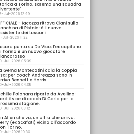
torica a Torino, saremo una squadra
ivertente"
3-Jul-2026 12:49
FFICIALE - Iacozza ritrova Ciani sulla
anchina di Pistoia: è il nuovo
ssistente dei toscani
1-Jul-2026 11:22
esaro punta su De Vico: l'ex capitano
i Torino è un nuovo giocatore
iancorosso
0-Jul-2026 05:39
a Gema Montecatini cala la coppia
sa: per coach Andreazza sono in
rrivo Bennett e Harris.
0-Jul-2026 04:35
chille Polonara riparte da Avellino:
arà il vice di coach Di Carlo per la
rossima stagione.
0-Jul-2026 03:12
n Allen che va, un altro che arriva:
erry (ex Scafati) vicino all'accordo
on Torino.
0-Jul-2026 10:30