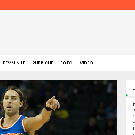
FEMMINILE
RUBRICHE
FOTO
VIDEO
U
T
e
0
C
i
0