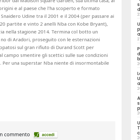
aribor dal Madison Square Garden, sua ultima casa, al
s
e origini e al paese che l'ha scoperto e formato
d
2
 Snaidero Udine tra il 2001 e il 2004 (per passare ai
0 partite e vinto 2 anelli Nba con Kobe Bryant),
U
p
zia nella stagione 2014. Termina col botto un
a
l no di Aradori, proseguito con le esternazioni
2
ppatosi sul gran rifiuto di Durand Scott per
P
d
 al campo smentire gli scettici sulle sue condizioni
b
o. Per una superstar Nba niente di insormontabile
2
L
U
a
2
A
s
p
2
U
T
c
2