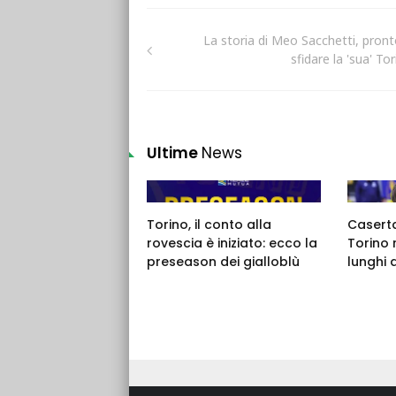
La storia di Meo Sacchetti, pront
sfidare la 'sua' To
Ultime
News
Torino, il conto alla
Caserta,
rovescia è iniziato: ecco la
Torino 
preseason dei gialloblù
lunghi 