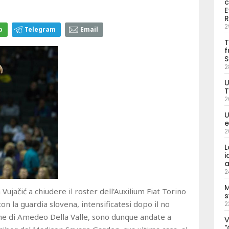
c
E
R
2
p
Telegram
Email
T
f
S
2
U
T
2
U
e
2
L
i
a
2
M
ujačić a chiudere il roster dell'Auxilium Fiat Torino
s
on la guardia slovena, intensificatesi dopo il no
2
one di Amedeo Della Valle, sono dunque andate a
V
"