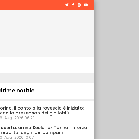
ltime notizie
orino, il conto alla rovescia è iniziato:
cco la preseason dei gialloblù
6-Aug-2026 06:23
aserta, arriva Seck: l'ex Torino rinforza
l reparto lunghi dei campani
6-Aug-2026 10:07