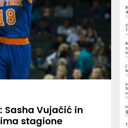
R
d
0
C
T
0
R
s
L
0
L
M
0
L
f
r
3
: Sasha Vujačić in
L
g
2
ssima stagione
T