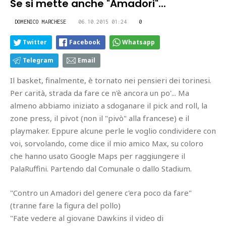
Se si mette anche "Amadori"...
DOMENICO MARCHESE
06.10.2015 01:24
0
Twitter
Facebook
Whatsapp
Telegram
Email
Il basket, finalmente, è tornato nei pensieri dei torinesi.
Per carità, strada da fare ce n'è ancora un po'... Ma
almeno abbiamo iniziato a sdoganare il pick and roll, la
zone press, il pivot (non il "pivò" alla francese) e il
playmaker. Eppure alcune perle le voglio condividere con
voi, sorvolando, come dice il mio amico Max, su coloro
che hanno usato Google Maps per raggiungere il
PalaRuffini. Partendo dal Comunale o dallo Stadium.
"Contro un Amadori del genere c'era poco da fare"
(tranne fare la figura del pollo)
"Fate vedere al giovane Dawkins il video di