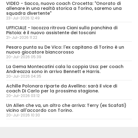
VIDEO - Sacco, nuovo coach Crocetta: "Onorato di
allenare in una realtà storica a Torino, saremo una
squadra divertente"
23-Jul-2026 12:49
UFFICIALE - Iacozza ritrova Ciani sulla panchina di
Pistoia: è il nuovo assistente dei toscani
21-Jul-2026 11:22
Pesaro punta su De Vico: l'ex capitano di Torino è un
nuovo giocatore biancorosso
20-Jul-2026 05:39
La Gema Montecatini cala la coppia Usa: per coach
Andreazza sono in arrivo Bennett e Harris.
20-Jul-2026 04:35
Achille Polonara riparte da Avellino: sarà il vice di
coach Di Carlo per la prossima stagione.
20-Jul-2026 03:12
Un Allen che va, un altro che arriva: Terry (ex Scafati)
vicino all'accordo con Torino.
20-Jul-2026 10:30