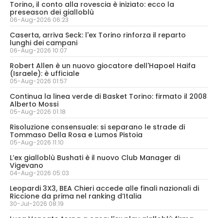
Torino, il conto alla rovescia è iniziato: ecco la
preseason dei gialloblù
06-Aug-2026 06:23
Caserta, arriva Seck: l'ex Torino rinforza il reparto
lunghi dei campani
06-Aug-2026 10:07
Robert Allen è un nuovo giocatore dell'Hapoel Haifa
(Israele): è ufficiale
05-Aug-2026 01:57
Continua la linea verde di Basket Torino: firmato il 2008
Alberto Mossi
05-Aug-2026 01:18
Risoluzione consensuale: si separano le strade di
Tommaso Della Rosa e Lumos Pistoia
05-Aug-2026 11:10
L’ex gialloblù Bushati è il nuovo Club Manager di
Vigevano
04-Aug-2026 05:03
Leopardi 3X3, BEA Chieri accede alle finali nazionali di
Riccione da prima nel ranking d’Italia
30-Jul-2026 08:19