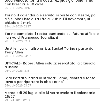
Luca Vencato torna a casa: l'ex play gialloblù firma
con Brescia, è ufficiale.
29-Jul-2026 05:12
Torino, il calendario è servito: si parte con Mestre, poi
c'è subito Pistoia. La Effe al Ruffini l'11 novembre, si
chiude a Rimini.
29-Jul-2026 02:37
Torino completa il roster puntando sul futuro: ufficiale
l'arrivo di Francesco Scandiuzzi
28-Jul-2026 02:14
Un Allen va, un altro arriva: Basket Torino riparte da
Terry Allen
26-Jul-2026 04:36
UFFICIALE- Robert Allen saluta: esercitata la clausola
d'uscita
26-Jul-2026 12:15
Lara Pozzato indica la strada: "Fame, identità e tanto
lavoro per riportare in alto Torino"
24-Jul-2026 03:57
Mercoledì 29 luglio alle 14 verrà svelato il calendario
26/27
23-Jul-2026 02:19