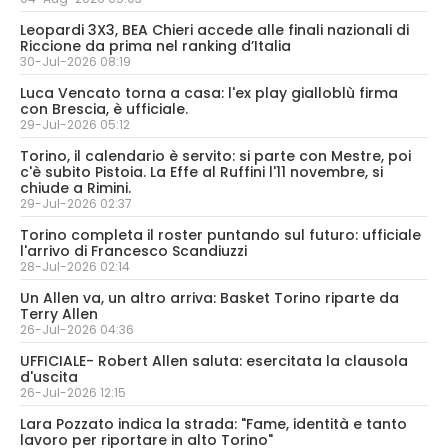
Leopardi 3X3, BEA Chieri accede alle finali nazionali di
Riccione da prima nel ranking d’Italia
30-Jul-2026 08:19
Luca Vencato torna a casa: l'ex play gialloblù firma
con Brescia, è ufficiale.
29-Jul-2026 05:12
Torino, il calendario è servito: si parte con Mestre, poi
c'è subito Pistoia. La Effe al Ruffini l'11 novembre, si
chiude a Rimini.
29-Jul-2026 02:37
Torino completa il roster puntando sul futuro: ufficiale
l'arrivo di Francesco Scandiuzzi
28-Jul-2026 02:14
Un Allen va, un altro arriva: Basket Torino riparte da
Terry Allen
26-Jul-2026 04:36
UFFICIALE- Robert Allen saluta: esercitata la clausola
d'uscita
26-Jul-2026 12:15
Lara Pozzato indica la strada: "Fame, identità e tanto
lavoro per riportare in alto Torino"