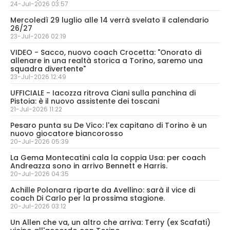
24-Jul-2026 03:57
Mercoledì 29 luglio alle 14 verrà svelato il calendario
26/27
23-Jul-2026 02:19
VIDEO - Sacco, nuovo coach Crocetta: "Onorato di
allenare in una realtà storica a Torino, saremo una
squadra divertente"
23-Jul-2026 12:49
UFFICIALE - Iacozza ritrova Ciani sulla panchina di
Pistoia: è il nuovo assistente dei toscani
21-Jul-2026 11:22
Pesaro punta su De Vico: l'ex capitano di Torino è un
nuovo giocatore biancorosso
20-Jul-2026 05:39
La Gema Montecatini cala la coppia Usa: per coach
Andreazza sono in arrivo Bennett e Harris.
20-Jul-2026 04:35
Achille Polonara riparte da Avellino: sarà il vice di
coach Di Carlo per la prossima stagione.
20-Jul-2026 03:12
Un Allen che va, un altro che arriva: Terry (ex Scafati)