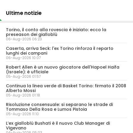
Ultime notizie
Torino, il conto alla rovescia è iniziato: ecco la
preseason dei gialloblù
06-Aug-2026 06:23
Caserta, arriva Seck: l'ex Torino rinforza il reparto
lunghi dei campani
06-Aug-2026 10:07
Robert Allen è un nuovo giocatore dell'Hapoel Haifa
(Israele): è ufficiale
05-Aug-2026 01:57
Continua la linea verde di Basket Torino: firmato il 2008
Alberto Mossi
05-Aug-2026 01:18
Risoluzione consensuale: si separano le strade di
Tommaso Della Rosa e Lumos Pistoia
05-Aug-2026 11:10
L’ex gialloblù Bushati è il nuovo Club Manager di
Vigevano
04-Aug-2026 05:03