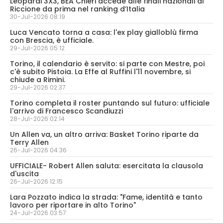
Leopardi 3X3, BEA Chieri accede alle finali nazionali di
Riccione da prima nel ranking d’Italia
30-Jul-2026 08:19
Luca Vencato torna a casa: l'ex play gialloblù firma
con Brescia, è ufficiale.
29-Jul-2026 05:12
Torino, il calendario è servito: si parte con Mestre, poi
c'è subito Pistoia. La Effe al Ruffini l'11 novembre, si
chiude a Rimini.
29-Jul-2026 02:37
Torino completa il roster puntando sul futuro: ufficiale
l'arrivo di Francesco Scandiuzzi
28-Jul-2026 02:14
Un Allen va, un altro arriva: Basket Torino riparte da
Terry Allen
26-Jul-2026 04:36
UFFICIALE- Robert Allen saluta: esercitata la clausola
d'uscita
26-Jul-2026 12:15
Lara Pozzato indica la strada: "Fame, identità e tanto
lavoro per riportare in alto Torino"
24-Jul-2026 03:57