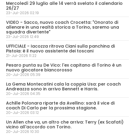
Mercoledì 29 luglio alle 14 verrà svelato il calendario
26/27
23-Jul-2026 02:19
VIDEO - Sacco, nuovo coach Crocetta: "Onorato di
allenare in una realtà storica a Torino, saremo una
squadra divertente"
23-Jul-2026 12:49
UFFICIALE - Iacozza ritrova Ciani sulla panchina di
Pistoia: è il nuovo assistente dei toscani
21-Jul-2026 11:22
Pesaro punta su De Vico: l'ex capitano di Torino è un
nuovo giocatore biancorosso
20-Jul-2026 05:39
La Gema Montecatini cala la coppia Usa: per coach
Andreazza sono in arrivo Bennett e Harris.
20-Jul-2026 04:35
Achille Polonara riparte da Avellino: sarà il vice di
coach Di Carlo per la prossima stagione.
20-Jul-2026 03:12
Un Allen che va, un altro che arriva: Terry (ex Scafati)
vicino all'accordo con Torino.
20-Jul-2026 10:30