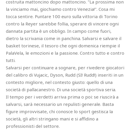
costruita mattoncino dopo mattoncino. "La prossima non
la vinciamo mai, giochiamo contro Venezia!". Cosa mi
tocca sentire. Puntare 100 euro sulla vittoria di Torino
contro la Reyer sarebbe follia, sperare di vincere ogni
dannata partita è un obbligo. In campo come fuori,
dietro la scrivania come in panchina. Salvarsi e salvare il
basket torinese, il tesoro che ogni domenica riempie il
PalaVela, le emozioni e la passione. Contro tutto e contro
tutti.
Salvarsi per continuare a sognare, per rivedere giocatori
del calibro di Vujacic, Dyson, Rudd (SI! Rudd!) inseriti in un
contesto migliore, nel contesto giusto: quello di una
società di pallacanestro. Di una società sportiva seria.
Il tempo per i verdetti arriva prima o poi: se riuscirà a
salvarsi, sarà necessario un repulisti generale. Basta
figure improvvisate, chi conosce lo sport gestisca la
società, gli altri stringano mani e si affidino a
professionisti del settore.