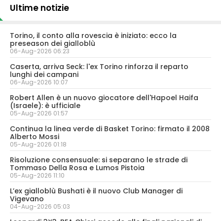
Ultime notizie
Torino, il conto alla rovescia è iniziato: ecco la
preseason dei gialloblù
06-Aug-2026 06:23
Caserta, arriva Seck: l'ex Torino rinforza il reparto
lunghi dei campani
06-Aug-2026 10:07
Robert Allen è un nuovo giocatore dell'Hapoel Haifa
(Israele): è ufficiale
05-Aug-2026 01:57
Continua la linea verde di Basket Torino: firmato il 2008
Alberto Mossi
05-Aug-2026 01:18
Risoluzione consensuale: si separano le strade di
Tommaso Della Rosa e Lumos Pistoia
05-Aug-2026 11:10
L’ex gialloblù Bushati è il nuovo Club Manager di
Vigevano
04-Aug-2026 05:03