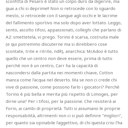
sconfitta di Pesaro è stato un colpo duro da digerire, ma
guai a chi si deprime!! Non si retrocede con lo sguardo
mesto, si retrocede con il sangue agli occhi e le lacrime
del fallimento sportivo ma solo dopo aver lottato. Leggo,
sento, ascolto tifosi, appassionati, colleghi che parlano di
A2: smettetela, vi prego. Torino è scarsa, costruita male
(e qui potremmo discuterne ma si direbbero cose
scontate, trite e ritrite, ndR), anarchica: McAdoo è tutto
quello che un centro non deve essere, prima di tutto
perchè non è un centro, Carr ha la capacità di
nascondersi dalla partita nei momenti chiave, Cotton
manca come l'acqua nel deserto. Ma se non ci crede chi
vive di passione, come possono farlo i giocatori? Perchè
Torino è più bella e merita più rispetto di Limoges, per
dirne una? Per i tifosi, per la passione. Che resisterà ai
Forni, ai cambi di proprietà. Tutti si assumano le proprie
responsabilità, altrimenti non ci si può definire "migliori",
per quanto sia opinabile l'aggettivo, di chi questa crisi l'ha