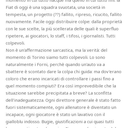
momento in cui tutto nacque ma quello in cui tutto finì: la
Fiat di oggi è una squadra svuotata, una società in
tempesta, un progetto (??) fallito, ripreso, ricucito, fallito
nuovamente. Facile oggi distribuire colpe: dalla proprietà
con le sue scelte, la più scellerata delle quali è superfluo
ripetere, ai giocatori, lo staff, i tifosi, i giornalisti. Tutti
colpevoli.
Non è un'affermazione sarcastica, ma la verità: del
momento di Torino siamo tutti colpevoli. Lo sono
naturalmente i Forni, perchè quando un'auto va a
sbattere è scontato dare la colpa chi guida: ma dov'erano
coloro che erano incaricati di controllare i passi fino a
quel momento compiuti? Era così imprevedibile che la
situazione sarebbe precipitata a breve? La sconfitta
dell'inadeguatezza. Ogni direttore generale è stato fatto
fuori sistematicamente, ogni allenatore è diventato un
incapace, ogni giocatore è stato un lavativo con il
gialloblu indosso. Bugie, giustificazioni a cui quasi tutti