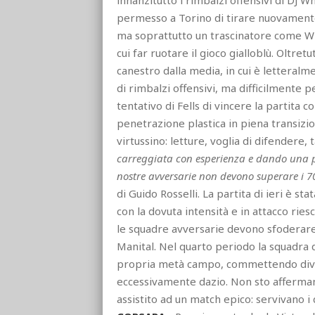
permesso a Torino di tirare nuovamente 
ma soprattutto un trascinatore come Wh
cui far ruotare il gioco gialloblù. Oltret
canestro dalla media, in cui è letteralme
di rimbalzi offensivi, ma difficilmente per
tentativo di Fells di vincere la partita c
penetrazione plastica in piena transizio
virtussino: letture, voglia di difendere, 
carreggiata con esperienza e dando una più
nostre avversarie non devono superare i 70
di Guido Rosselli. La partita di ieri è 
con la dovuta intensità e in attacco ries
le squadre avversarie devono sfoderare 
Manital. Nel quarto periodo la squadra di
propria metà campo, commettendo diver
eccessivamente dazio. Non sto affermand
assistito ad un match epico: servivano i