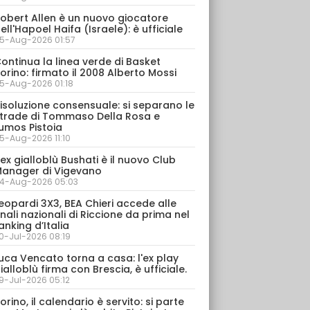
obert Allen è un nuovo giocatore
ell'Hapoel Haifa (Israele): è ufficiale
5-Aug-2026 01:57
ontinua la linea verde di Basket
orino: firmato il 2008 Alberto Mossi
5-Aug-2026 01:18
isoluzione consensuale: si separano le
trade di Tommaso Della Rosa e
umos Pistoia
5-Aug-2026 11:10
’ex gialloblù Bushati è il nuovo Club
anager di Vigevano
4-Aug-2026 05:03
eopardi 3X3, BEA Chieri accede alle
inali nazionali di Riccione da prima nel
anking d’Italia
0-Jul-2026 08:19
uca Vencato torna a casa: l'ex play
ialloblù firma con Brescia, è ufficiale.
9-Jul-2026 05:12
orino, il calendario è servito: si parte