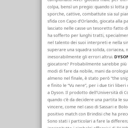
colpa, bensì un pregio: quando si lotta 
sporche, cattive, combattute sia sul pi
sfida con Capo d’Orlando, giocata alla pa
lasciato nelle casse un tesoretto fatto d
ha sofferto per lunghi tratti, specialmen
nel talento dei suoi interpreti e nella s
superare una squadra solida, coriacea, 
inesorabilmente gli errori altrui.
DYSON
giocatore? Probabilmente sarebbe più c
modi di fare da nobile, mani da orologiai
almeno nel finale, è stato però “the sni
e finito le “Vu nere”, per i due tiri libe
a Dyson. Il prodotto dell’Università di
quando c’è da decidere una partita le su
vincere, come nel caso di Sassari e Bol
positivo match con Brindisi che ha prec
Sono stati i particolari a fare la differe
innanzitutto i rimbalzi offensivi di DJ W