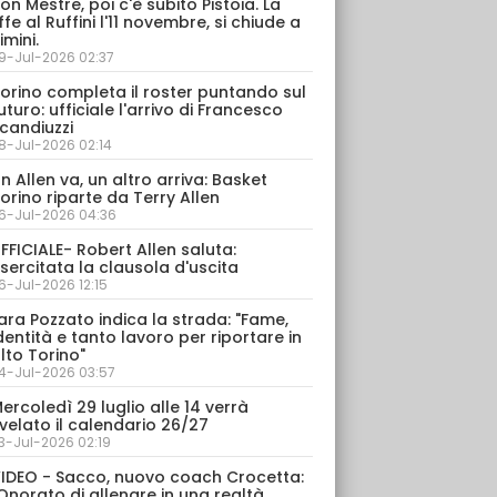
on Mestre, poi c'è subito Pistoia. La
ffe al Ruffini l'11 novembre, si chiude a
imini.
9-Jul-2026 02:37
orino completa il roster puntando sul
uturo: ufficiale l'arrivo di Francesco
candiuzzi
8-Jul-2026 02:14
n Allen va, un altro arriva: Basket
orino riparte da Terry Allen
6-Jul-2026 04:36
FFICIALE- Robert Allen saluta:
sercitata la clausola d'uscita
6-Jul-2026 12:15
ara Pozzato indica la strada: "Fame,
dentità e tanto lavoro per riportare in
lto Torino"
4-Jul-2026 03:57
ercoledì 29 luglio alle 14 verrà
velato il calendario 26/27
3-Jul-2026 02:19
IDEO - Sacco, nuovo coach Crocetta:
Onorato di allenare in una realtà