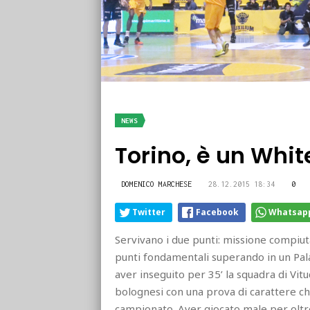
NEWS
Torino, è un Whi
DOMENICO MARCHESE
28.12.2015 18:34
0
Twitter
Facebook
Whatsap
Servivano i due punti: missione compiut
punti fondamentali superando in un Pala
aver inseguito per 35’ la squadra di Vituc
bolognesi con una prova di carattere ch
campionato. Aver giocato male per oltre