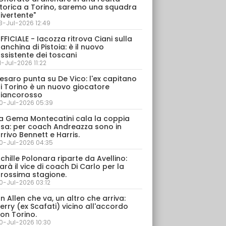
torica a Torino, saremo una squadra
ivertente"
3-Jul-2026 12:49
FFICIALE - Iacozza ritrova Ciani sulla
anchina di Pistoia: è il nuovo
ssistente dei toscani
1-Jul-2026 11:22
esaro punta su De Vico: l'ex capitano
i Torino è un nuovo giocatore
iancorosso
0-Jul-2026 05:39
a Gema Montecatini cala la coppia
sa: per coach Andreazza sono in
rrivo Bennett e Harris.
0-Jul-2026 04:35
chille Polonara riparte da Avellino:
arà il vice di coach Di Carlo per la
rossima stagione.
0-Jul-2026 03:12
n Allen che va, un altro che arriva:
erry (ex Scafati) vicino all'accordo
on Torino.
0-Jul-2026 10:30