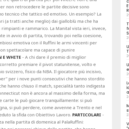
c
E
per non retrocedere le partite decisive sono
R
ano tecnico che tattico ed emotivo. Un esempio? La
2
ri (a tratti anche meglio) dai gialloblù ma che ha
T
i rimpianti e rammarico. La Manital vista ieri, invece,
f
S
te in avvio di partita, trovando poi nella coesione,
2
imbiosi emotiva con il Ruffini le armi vincenti per
U
non spettacolare ma capace di punire
T
2
 E WHITE
- A chi dare il premio di miglior
orretto premiare il pivot statunitense, volto e
U
e
o svizzero, fisico da NBA. Il giocatore più incisivo,
2
per” per i nove punti consecutivi che hanno stordito
L
ri che hanno chiuso il match, specialità tanto indigesta
i
a
 Connecticut non è ancora al massimo della forma, ma
2
e carte le può giocare tranquillamente: si può
M
ogna, si può perdere, come avvenne a Trento e nel
s
eduto la sfida con Obiettivo Lavoro.
PARTICOLARI
-
2
nza nella partita di domenica al PalaRuffini:
V
"
hite nei possessi chiave della partita, che hanno