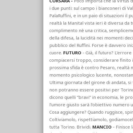
CORSARA -
Poco importa che la Virtus d
i due punti: sul campo i bianconeri di V
PalaRuffini, e in un paio di situazioni il
realtà la Manital vista ieri è diversa da 
complimento nè una critica, semplicem
della difesa, la lucidità nei momenti decis
pubblico del Ruffini. Forse è davvero in
cuore.
FUTURO
- Già, il futuro? L’err
compiacersi troppo, considerare finito il
prossima sfida è contro Pesaro, realtà n
momento psicologico lucente, nonostante
Ultima giornata del girone di andata, si
non potranno essere positivi per Torino:
dicono quelli “bravi” in economia, le pro
l’umore giusto sarà l’obiettivo numero u
Cosa aggiungere? Quando ruggisce, spinge,
Coltiviamolo, rispettiamolo, godiamocel
tutta Torino. Brividi.
MANCIO
- Finisce l