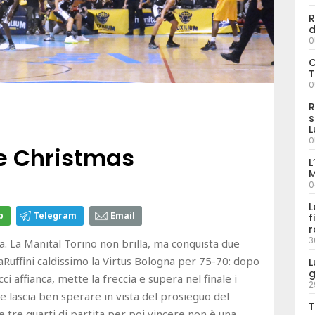
R
d
0
C
T
0
R
s
L
0
te Christmas
L
M
0
L
p
Telegram
Email
f
r
3
a. La Manital Torino non brilla, ma conquista due
Ruffini caldissimo la Virtus Bologna per 75-70: dopo
L
g
ci affianca, mette la freccia e supera nel finale i
2
e lascia ben sperare in vista del prosieguo del
T
 tre quarti di partita per poi vincere non è una