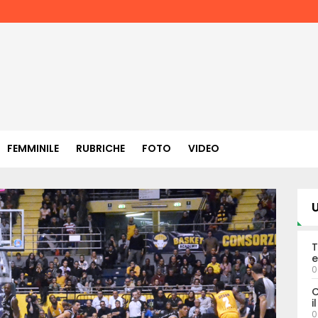
FEMMINILE
RUBRICHE
FOTO
VIDEO
U
T
e
0
C
i
0