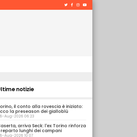
ltime notizie
orino, il conto alla rovescia è iniziato:
cco la preseason dei gialloblù
6-Aug-2026 06:23
aserta, arriva Seck: l'ex Torino rinforza
l reparto lunghi dei campani
6-Aug-2026 10:07