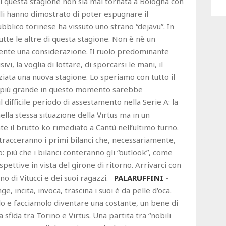
i questa stagione non sia mai tornata a Bologna con
alli hanno dimostrato di poter espugnare il
 pubblico torinese ha vissuto uno strano “dejavu”. In
tutte le altre di questa stagione. Non è nè un
ente una considerazione. Il ruolo predominante
ivi, la voglia di lottare, di sporcarsi le mani, il
iziata una nuova stagione. Lo speriamo con tutto il
ore più grande in questo momento sarebbe
 difficile periodo di assestamento nella Serie A: la
ella stessa situazione della Virtus ma in un
 il brutto ko rimediato a Cantù nell’ultimo turno.
 tracceranno i primi bilanci che, necessariamente,
 più che i bilanci conteranno gli “outlook”, come
spettive in vista del girone di ritorno. Arrivarci con
no di Vitucci e dei suoi ragazzi.
PALARUFFINI
-
 incita, invoca, trascina i suoi è da pelle d'oca.
o e facciamolo diventare una costante, un bene di
a sfida tra Torino e Virtus. Una partita tra “nobili