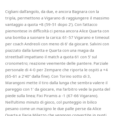
Cigliani dall’angolo, da due, e ancora Bagnara con la
tripla, permettono a Vigarano di raggiungere il massimo
vantaggio a quota +8 (59-51 dopo 2’). Con l’attacco
piemontese in difficoltà ci pensa ancora Alice Quarta con
una bomba a suonare la carica: 61-57 Vigarano e timeout
per coach Andreoli con meno di 6’ da giocare. Salvini con
piazzato dalla lunetta e Quarta con una magia da
streetball impattano il match a quota 61 con 5’ sul
cronometro; reazione veemente delle pantere. Parziale
personale di 4-0 per Zempare che riporta le ospiti a +4
(65-61 a 2’40” dalla fine). Con Torino sotto di 3,
Marangoni mette il tiro dalla lunga che sembra valere il
pareggio con 1’ da giocare, ma l’arbitro vede la punta del
piede sulla linea; Fixi Piramis a -1 (67-66 Vigarano).
Nell’ultimo minuto di gioco, col punteggio in bilico
pesano come un macigno le due palle perse da Alice
Quarta e Ilaria Milazzo che vengono convertite in punti