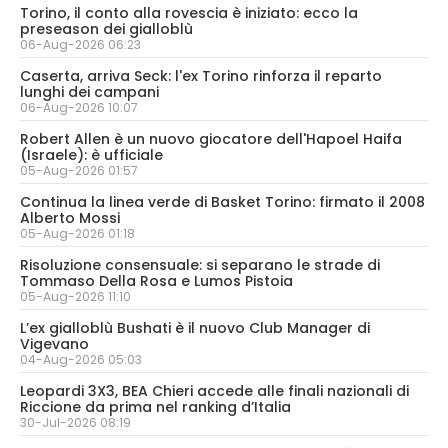
Torino, il conto alla rovescia è iniziato: ecco la
preseason dei gialloblù
06-Aug-2026 06:23
Caserta, arriva Seck: l'ex Torino rinforza il reparto
lunghi dei campani
06-Aug-2026 10:07
Robert Allen è un nuovo giocatore dell'Hapoel Haifa
(Israele): è ufficiale
05-Aug-2026 01:57
Continua la linea verde di Basket Torino: firmato il 2008
Alberto Mossi
05-Aug-2026 01:18
Risoluzione consensuale: si separano le strade di
Tommaso Della Rosa e Lumos Pistoia
05-Aug-2026 11:10
L’ex gialloblù Bushati è il nuovo Club Manager di
Vigevano
04-Aug-2026 05:03
Leopardi 3X3, BEA Chieri accede alle finali nazionali di
Riccione da prima nel ranking d’Italia
30-Jul-2026 08:19