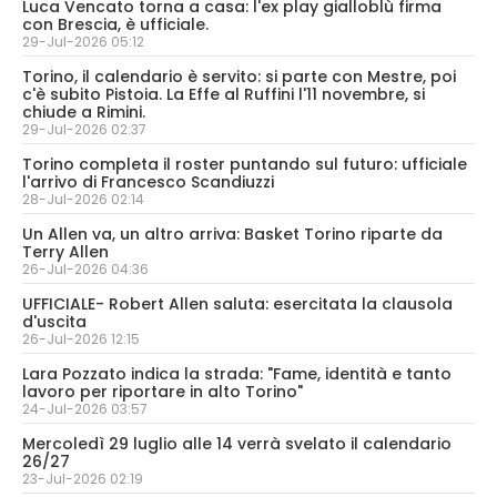
Luca Vencato torna a casa: l'ex play gialloblù firma
con Brescia, è ufficiale.
29-Jul-2026 05:12
Torino, il calendario è servito: si parte con Mestre, poi
c'è subito Pistoia. La Effe al Ruffini l'11 novembre, si
chiude a Rimini.
29-Jul-2026 02:37
Torino completa il roster puntando sul futuro: ufficiale
l'arrivo di Francesco Scandiuzzi
28-Jul-2026 02:14
Un Allen va, un altro arriva: Basket Torino riparte da
Terry Allen
26-Jul-2026 04:36
UFFICIALE- Robert Allen saluta: esercitata la clausola
d'uscita
26-Jul-2026 12:15
Lara Pozzato indica la strada: "Fame, identità e tanto
lavoro per riportare in alto Torino"
24-Jul-2026 03:57
Mercoledì 29 luglio alle 14 verrà svelato il calendario
26/27
23-Jul-2026 02:19