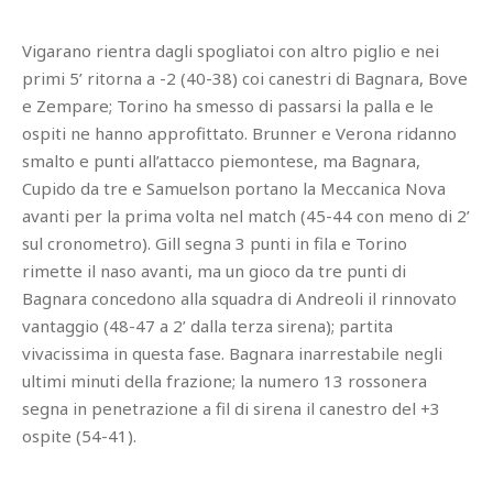
Vigarano rientra dagli spogliatoi con altro piglio e nei
primi 5’ ritorna a -2 (40-38) coi canestri di Bagnara, Bove
e Zempare; Torino ha smesso di passarsi la palla e le
ospiti ne hanno approfittato. Brunner e Verona ridanno
smalto e punti all’attacco piemontese, ma Bagnara,
Cupido da tre e Samuelson portano la Meccanica Nova
avanti per la prima volta nel match (45-44 con meno di 2’
sul cronometro). Gill segna 3 punti in fila e Torino
rimette il naso avanti, ma un gioco da tre punti di
Bagnara concedono alla squadra di Andreoli il rinnovato
vantaggio (48-47 a 2’ dalla terza sirena); partita
vivacissima in questa fase. Bagnara inarrestabile negli
ultimi minuti della frazione; la numero 13 rossonera
segna in penetrazione a fil di sirena il canestro del +3
ospite (54-41).