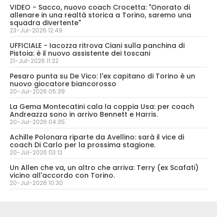
VIDEO - Sacco, nuovo coach Crocetta: "Onorato di
allenare in una realtà storica a Torino, saremo una
squadra divertente"
23-Jul-2026 12:49
UFFICIALE - Iacozza ritrova Ciani sulla panchina di
Pistoia: è il nuovo assistente dei toscani
21-Jul-2026 11:22
Pesaro punta su De Vico: l'ex capitano di Torino è un
nuovo giocatore biancorosso
20-Jul-2026 05:39
La Gema Montecatini cala la coppia Usa: per coach
Andreazza sono in arrivo Bennett e Harris.
20-Jul-2026 04:35
Achille Polonara riparte da Avellino: sarà il vice di
coach Di Carlo per la prossima stagione.
20-Jul-2026 03:12
Un Allen che va, un altro che arriva: Terry (ex Scafati)
vicino all'accordo con Torino.
20-Jul-2026 10:30