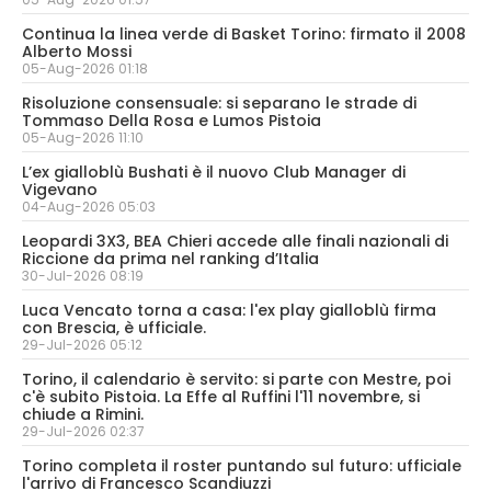
Continua la linea verde di Basket Torino: firmato il 2008
Alberto Mossi
05-Aug-2026 01:18
Risoluzione consensuale: si separano le strade di
Tommaso Della Rosa e Lumos Pistoia
05-Aug-2026 11:10
L’ex gialloblù Bushati è il nuovo Club Manager di
Vigevano
04-Aug-2026 05:03
Leopardi 3X3, BEA Chieri accede alle finali nazionali di
Riccione da prima nel ranking d’Italia
30-Jul-2026 08:19
Luca Vencato torna a casa: l'ex play gialloblù firma
con Brescia, è ufficiale.
29-Jul-2026 05:12
Torino, il calendario è servito: si parte con Mestre, poi
c'è subito Pistoia. La Effe al Ruffini l'11 novembre, si
chiude a Rimini.
29-Jul-2026 02:37
Torino completa il roster puntando sul futuro: ufficiale
l'arrivo di Francesco Scandiuzzi