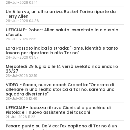
28-Jul-2026 02:14
Un Allen va, un altro arriva: Basket Torino riparte da
Terry Allen
26-Jul-2026 04:36
UFFICIALE- Robert Allen saluta: esercitata la clausola
d'uscita
26-Jul-2026 12:15
Lara Pozzato indica la strada: "Fame, identità e tanto
lavoro per riportare in alto Torino"
24-Jul-2026 03:57
Mercoledì 29 luglio alle 14 verrà svelato il calendario
26/27
23-Jul-2026 02:19
VIDEO - Sacco, nuovo coach Crocetta: "Onorato di
allenare in una realtà storica a Torino, saremo una
squadra divertente"
23-Jul-2026 12:49
UFFICIALE - Iacozza ritrova Ciani sulla panchina di
Pistoia: è il nuovo assistente dei toscani
21-Jul-2026 11:22
Pesaro punta su De Vico: l'ex capitano di Torino è un