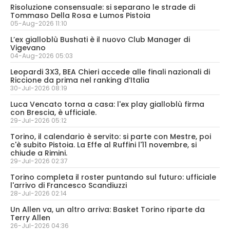
Risoluzione consensuale: si separano le strade di
Tommaso Della Rosa e Lumos Pistoia
05-Aug-2026 11:10
L’ex gialloblù Bushati è il nuovo Club Manager di
Vigevano
04-Aug-2026 05:03
Leopardi 3X3, BEA Chieri accede alle finali nazionali di
Riccione da prima nel ranking d’Italia
30-Jul-2026 08:19
Luca Vencato torna a casa: l'ex play gialloblù firma
con Brescia, è ufficiale.
29-Jul-2026 05:12
Torino, il calendario è servito: si parte con Mestre, poi
c'è subito Pistoia. La Effe al Ruffini l'11 novembre, si
chiude a Rimini.
29-Jul-2026 02:37
Torino completa il roster puntando sul futuro: ufficiale
l'arrivo di Francesco Scandiuzzi
28-Jul-2026 02:14
Un Allen va, un altro arriva: Basket Torino riparte da
Terry Allen
26-Jul-2026 04:36