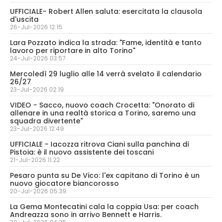
UFFICIALE- Robert Allen saluta: esercitata la clausola
d'uscita
26-Jul-2026 12:15
Lara Pozzato indica la strada: "Fame, identità e tanto
lavoro per riportare in alto Torino"
24-Jul-2026 03:57
Mercoledì 29 luglio alle 14 verrà svelato il calendario
26/27
23-Jul-2026 02:19
VIDEO - Sacco, nuovo coach Crocetta: "Onorato di
allenare in una realtà storica a Torino, saremo una
squadra divertente"
23-Jul-2026 12:49
UFFICIALE - Iacozza ritrova Ciani sulla panchina di
Pistoia: è il nuovo assistente dei toscani
21-Jul-2026 11:22
Pesaro punta su De Vico: l'ex capitano di Torino è un
nuovo giocatore biancorosso
20-Jul-2026 05:39
La Gema Montecatini cala la coppia Usa: per coach
Andreazza sono in arrivo Bennett e Harris.