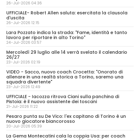
26-Jul-2026 04:36
UFFICIALE- Robert Allen saluta: esercitata la clausola
d'uscita
26-Jul-2026 12:15
Lara Pozzato indica la strada: "Fame, identità e tanto
lavoro per riportare in alto Torino"
24-Jul-2026 03:57
Mercoledì 29 luglio alle 14 verrà svelato il calendario
26/27
23-Jul-2026 02:19
VIDEO - Sacco, nuovo coach Crocetta: "Onorato di
allenare in una realtà storica a Torino, saremo una
squadra divertente"
23-Jul-2026 12:49
UFFICIALE - Iacozza ritrova Ciani sulla panchina di
Pistoia: è il nuovo assistente dei toscani
21-Jul-2026 11:22
Pesaro punta su De Vico: l'ex capitano di Torino è un
nuovo giocatore biancorosso
20-Jul-2026 05:39
La Gema Montecatini cala la coppia Usa: per coach