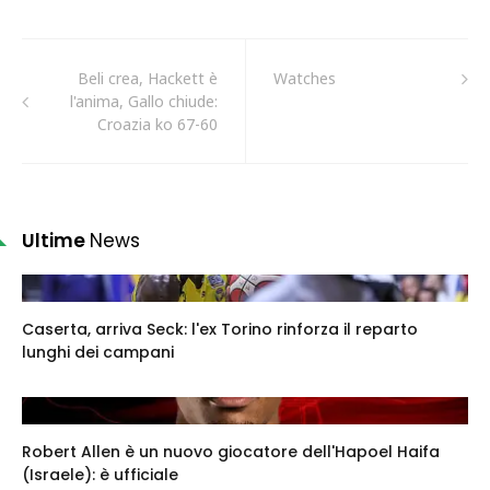
Beli crea, Hackett è
Watches
l'anima, Gallo chiude:
Croazia ko 67-60
Ultime
News
Caserta, arriva Seck: l'ex Torino rinforza il reparto
lunghi dei campani
Robert Allen è un nuovo giocatore dell'Hapoel Haifa
(Israele): è ufficiale