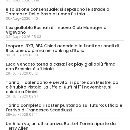
05-Aug-2026 01:18
Risoluzione consensuale: si separano le strade di
Tommaso Della Rosa e Lumos Pistoia
05-Aug-2026 11:10
L’ex gialloblù Bushati è il nuovo Club Manager di
Vigevano
04-Aug-2026 05:03
Leopardi 3X3, BEA Chieri accede alle finali nazionali di
Riccione da prima nel ranking d’Italia
30-Jul-2026 08:19
Luca Vencato torna a casa: l'ex play gialloblù firma
con Brescia, è ufficiale.
29-Jul-2026 05:12
Torino, il calendario è servito: si parte con Mestre, poi
c'è subito Pistoia. La Effe al Ruffini l'11 novembre, si
chiude a Rimini.
29-Jul-2026 02:37
Torino completa il roster puntando sul futuro: ufficiale
l'arrivo di Francesco Scandiuzzi
28-Jul-2026 02:14
Un Allen va, un altro arriva: Basket Torino riparte da
Terry Allen