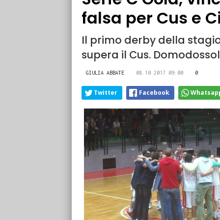
falsa per Cus e Ci
Il primo derby della stagi
supera il Cus. Domodossol
GIULIA ABBATE
08.10.2017 09:00
0
Twitter
Facebook
Whatsap