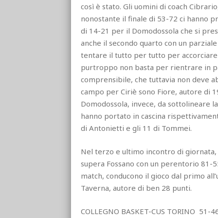
così è stato. Gli uomini di coach Cibra
nonostante il finale di 53-72 ci hanno pr
di 14-21 per il Domodossola che si pres
anche il secondo quarto con un parziale d
tentare il tutto per tutto per accorciar
purtroppo non basta per rientrare in par
comprensibile, che tuttavia non deve ab
campo per Ciriè sono Fiore, autore di 1
Domodossola, invece, da sottolineare la
hanno portato in cascina rispettivamente
di Antonietti e gli 11 di Tommei.
Nel terzo e ultimo incontro di giornata,
supera Fossano con un perentorio 81-55
match, conducono il gioco dal primo all
Taverna, autore di ben 28 punti.
COLLEGNO BASKET-CUS TORINO 51-4