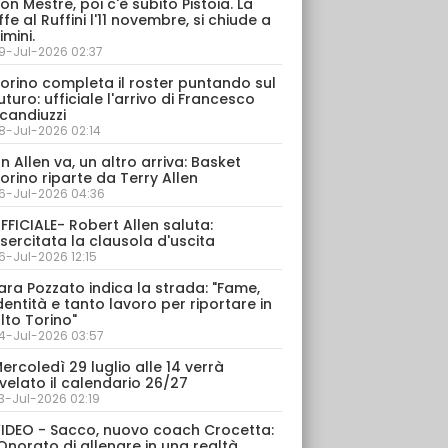
on Mestre, poi c'è subito Pistoia. La
ffe al Ruffini l'11 novembre, si chiude a
imini.
9-Jul-2026 02:37
orino completa il roster puntando sul
uturo: ufficiale l'arrivo di Francesco
candiuzzi
8-Jul-2026 02:14
n Allen va, un altro arriva: Basket
orino riparte da Terry Allen
6-Jul-2026 04:36
FFICIALE- Robert Allen saluta:
sercitata la clausola d'uscita
6-Jul-2026 12:15
ara Pozzato indica la strada: "Fame,
dentità e tanto lavoro per riportare in
lto Torino"
4-Jul-2026 03:57
ercoledì 29 luglio alle 14 verrà
velato il calendario 26/27
3-Jul-2026 02:19
IDEO - Sacco, nuovo coach Crocetta:
Onorato di allenare in una realtà