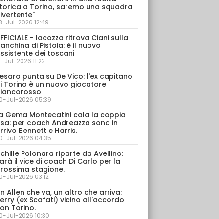
torica a Torino, saremo una squadra
ivertente"
3-Jul-2026 12:49
FFICIALE - Iacozza ritrova Ciani sulla
anchina di Pistoia: è il nuovo
ssistente dei toscani
1-Jul-2026 11:22
esaro punta su De Vico: l'ex capitano
i Torino è un nuovo giocatore
iancorosso
0-Jul-2026 05:39
a Gema Montecatini cala la coppia
sa: per coach Andreazza sono in
rrivo Bennett e Harris.
0-Jul-2026 04:35
chille Polonara riparte da Avellino:
arà il vice di coach Di Carlo per la
rossima stagione.
0-Jul-2026 03:12
n Allen che va, un altro che arriva:
erry (ex Scafati) vicino all'accordo
on Torino.
0-Jul-2026 10:30