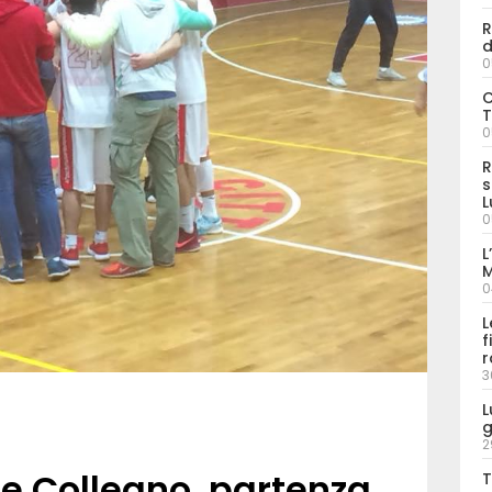
R
d
0
C
T
0
R
s
L
0
L
M
0
L
f
r
3
L
g
2
ce Collegno, partenza
T