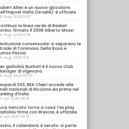
obert Allen è un nuovo giocatore
ell'Hapoel Haifa (Israele): è ufficiale
5-Aug-2026 01:57
ontinua la linea verde di Basket
orino: firmato il 2008 Alberto Mossi
5-Aug-2026 01:18
isoluzione consensuale: si separano le
trade di Tommaso Della Rosa e
umos Pistoia
5-Aug-2026 11:10
’ex gialloblù Bushati è il nuovo Club
anager di Vigevano
4-Aug-2026 05:03
eopardi 3X3, BEA Chieri accede alle
inali nazionali di Riccione da prima nel
anking d’Italia
0-Jul-2026 08:19
uca Vencato torna a casa: l'ex play
ialloblù firma con Brescia, è ufficiale.
9-Jul-2026 05:12
orino, il calendario è servito: si parte