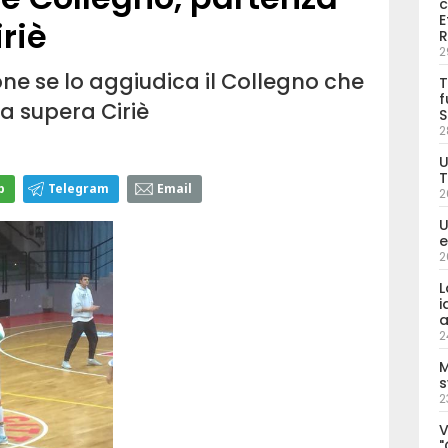
c
E
riè
R
2
one se lo aggiudica il Collegno che
T
f
a supera Ciriè
S
2
U
T
p
Telegram
Email
2
U
e
2
L
i
a
2
M
s
2
V
"