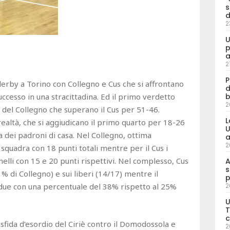
s
d
2
U
p
a
2
P
erby a Torino con Collegno e Cus che si affrontano
d
uccesso in una stracittadina. Ed il primo verdetto
b
2
a del Collegno che superano il Cus per 51-46.
L
 realtà, che si aggiudicano il primo quarto per 18-26
U
a dei padroni di casa. Nel Collegno, ottima
a
2
 squadra con 18 punti totali mentre per il Cus i
elli con 15 e 20 punti rispettivi. Nel complesso, Cus
A
s
21% di Collegno) e sui liberi (14/17) mentre il
p
due con una percentuale del 38% rispetto al 25%
2
U
T
c
a sfida d’esordio del Ciriè contro il Domodossola e
2