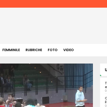
FEMMINILE
RUBRICHE
FOTO
VIDEO
U
T
e
0
C
i
0