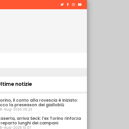
ltime notizie
orino, il conto alla rovescia è iniziato:
cco la preseason dei gialloblù
6-Aug-2026 06:23
aserta, arriva Seck: l'ex Torino rinforza
l reparto lunghi dei campani
6-Aug-2026 10:07