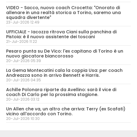
VIDEO - Sacco, nuovo coach Crocetta: "Onorato di
allenare in una realtà storica a Torino, saremo una
squadra divertente"
23-Jul-2026 12:49
UFFICIALE - Iacozza ritrova Ciani sulla panchina di
Pistoia: è il nuovo assistente dei toscani
21-Jul-2026 11:22
Pesaro punta su De Vico: l'ex capitano di Torino è un
nuovo giocatore biancorosso
20-Jul-2026 05:39
La Gema Montecatini cala la coppia Usa: per coach
Andreazza sono in arrivo Bennett e Harris.
20-Jul-2026 04:35
Achille Polonara riparte da Avellino: sarà il vice di
coach Di Carlo per la prossima stagione.
20-Jul-2026 03:12
Un Allen che va, un altro che arriva: Terry (ex Scafati)
vicino all'accordo con Torino.
20-Jul-2026 10:30