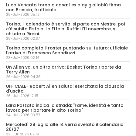
Luca Vencato torna a casa: l'ex play gialloblù firma
con Brescia, è ufficiale.
29-Jul-2026 05:12
Torino, il calendario è servito: si parte con Mestre, poi
c'è subito Pistoia. La Effe al Ruffini l'11 novembre, si
chiude a Rimini.
29-Jul-2026 02:37
Torino completa il roster puntando sul futuro: ufficiale
l'arrivo di Francesco Scandiuzzi
28-Jul-2026 02:14
Un Allen va, un altro arriva: Basket Torino riparte da
Terry Allen
26-Jul-2026 04:36
UFFICIALE- Robert Allen saluta: esercitata la clausola
d'uscita
26-Jul-2026 12:15
Lara Pozzato indica la strada: "Fame, identità e tanto
lavoro per riportare in alto Torino"
24-Jul-2026 03:57
Mercoledì 29 luglio alle 14 verrà svelato il calendario
26/27
23-Jul-2026 02:19