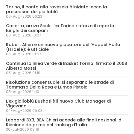
Torino, il conto alla rovescia è iniziato: ecco la
preseason dei gialloblù
06-Aug-2026 06:23
Caserta, arriva Seck: l'ex Torino rinforza il reparto
lunghi dei campani
06-Aug-2026 10:07
Robert Allen è un nuovo giocatore dell'Hapoel Haifa
(Israele): è ufficiale
05-Aug-2026 01:57
Continua la linea verde di Basket Torino: firmato il 2008
Alberto Mossi
05-Aug-2026 01:18
Risoluzione consensuale: si separano le strade di
Tommaso Della Rosa e Lumos Pistoia
05-Aug-2026 11:10
L’ex gialloblù Bushati è il nuovo Club Manager di
Vigevano
04-Aug-2026 05:03
Leopardi 3X3, BEA Chieri accede alle finali nazionali di
Riccione da prima nel ranking d’Italia
30-Jul-2026 08:19