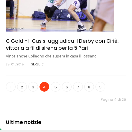
C Gold - Il Cus si aggiudica il Derby con Ciriè,
vittoria a fil di sirena per la 5 Pari
Vince anche Collegno che supera in casa il Fossano
28.01.2018
SERIE C
1
2
3
4
5
6
7
8
9
Pagina 4 di 25
Ultime notizie