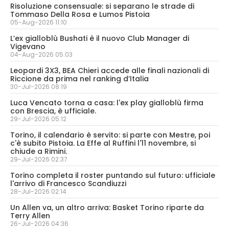
Risoluzione consensuale: si separano le strade di
Tommaso Della Rosa e Lumos Pistoia
05-Aug-2026 11:10
L’ex gialloblù Bushati è il nuovo Club Manager di
Vigevano
04-Aug-2026 05:03
Leopardi 3X3, BEA Chieri accede alle finali nazionali di
Riccione da prima nel ranking d’Italia
30-Jul-2026 08:19
Luca Vencato torna a casa: l'ex play gialloblù firma
con Brescia, è ufficiale.
29-Jul-2026 05:12
Torino, il calendario è servito: si parte con Mestre, poi
c'è subito Pistoia. La Effe al Ruffini l'11 novembre, si
chiude a Rimini.
29-Jul-2026 02:37
Torino completa il roster puntando sul futuro: ufficiale
l'arrivo di Francesco Scandiuzzi
28-Jul-2026 02:14
Un Allen va, un altro arriva: Basket Torino riparte da
Terry Allen
26-Jul-2026 04:36