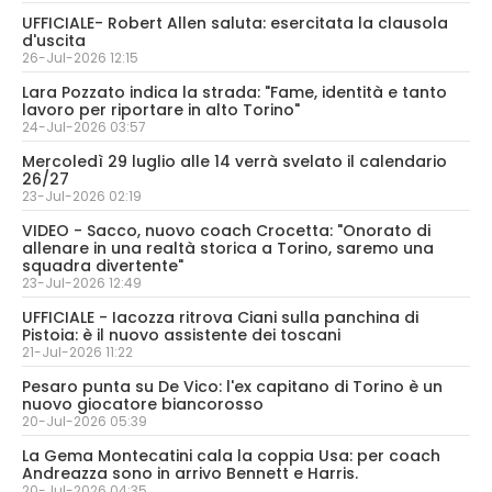
UFFICIALE- Robert Allen saluta: esercitata la clausola
d'uscita
26-Jul-2026 12:15
Lara Pozzato indica la strada: "Fame, identità e tanto
lavoro per riportare in alto Torino"
24-Jul-2026 03:57
Mercoledì 29 luglio alle 14 verrà svelato il calendario
26/27
23-Jul-2026 02:19
VIDEO - Sacco, nuovo coach Crocetta: "Onorato di
allenare in una realtà storica a Torino, saremo una
squadra divertente"
23-Jul-2026 12:49
UFFICIALE - Iacozza ritrova Ciani sulla panchina di
Pistoia: è il nuovo assistente dei toscani
21-Jul-2026 11:22
Pesaro punta su De Vico: l'ex capitano di Torino è un
nuovo giocatore biancorosso
20-Jul-2026 05:39
La Gema Montecatini cala la coppia Usa: per coach
Andreazza sono in arrivo Bennett e Harris.
20-Jul-2026 04:35