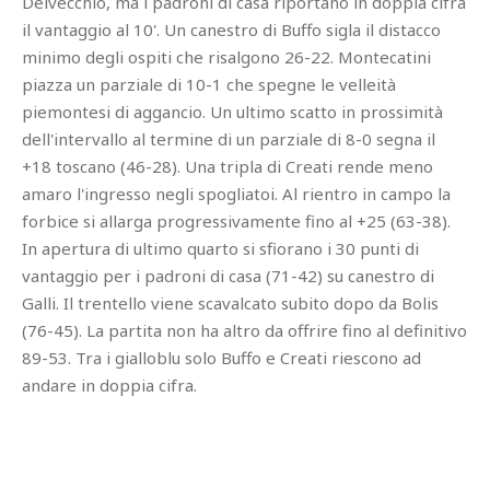
Delvecchio, ma i padroni di casa riportano in doppia cifra
il vantaggio al 10'. Un canestro di Buffo sigla il distacco
minimo degli ospiti che risalgono 26-22. Montecatini
piazza un parziale di 10-1 che spegne le velleità
piemontesi di aggancio. Un ultimo scatto in prossimità
dell'intervallo al termine di un parziale di 8-0 segna il
+18 toscano (46-28). Una tripla di Creati rende meno
amaro l'ingresso negli spogliatoi. Al rientro in campo la
forbice si allarga progressivamente fino al +25 (63-38).
In apertura di ultimo quarto si sfiorano i 30 punti di
vantaggio per i padroni di casa (71-42) su canestro di
Galli. Il trentello viene scavalcato subito dopo da Bolis
(76-45). La partita non ha altro da offrire fino al definitivo
89-53. Tra i gialloblu solo Buffo e Creati riescono ad
andare in doppia cifra.