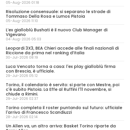
05-Aug-2026 01:18
Risoluzione consensuale: si separano le strade di
Tommaso Della Rosa e Lumos Pistoia
05-Aug-2026 11:10
L’ex gialloblù Bushati è il nuovo Club Manager di
Vigevano
04-Aug-2026 05:03
Leopardi 3X3, BEA Chieri accede alle finali nazionali di
Riccione da prima nel ranking d’Italia
30-Jul-2026 08:19
Luca Vencato torna a casa: l'ex play gialloblù firma
con Brescia, è ufficiale.
29-Jul-2026 05:12
Torino, il calendario è servito: si parte con Mestre, poi
c'è subito Pistoia. La Effe al Ruffini l'11 novembre, si
chiude a Rimini.
29-Jul-2026 02:37
Torino completa il roster puntando sul futuro: ufficiale
l'arrivo di Francesco Scandiuzzi
28-Jul-2026 02:14
Un Allen va, un altro arriva: Basket Torino riparte da