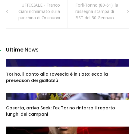
UFFICIALE - Franco
Forlì-Torino (80-61): la
Ciani richiamato sulla
rassegna stampa di
panchina di Orzinuovi
BST del 30 Gennaio
Ultime
News
Torino, il conto alla rovescia è iniziato: ecco la
preseason dei gialloblù
Caserta, arriva Seck: l'ex Torino rinforza il reparto
lunghi dei campani