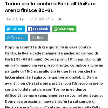
Torino crolla anche a Forlì: all’UniEuro
Arena finisce 80-61.
FABIO MILANO
29.01.2025 22:10
0
Twitter
Facebook
Whatsapp
Telegram
Email
Dopo la sconfitta di tre giorni fa in casa contro
Cento, la Reale cade malamente anche sul campo di
Forlì ( 80- 61 il finale). Dopo i primi 18’ in equilibrio, gli
emiliani hanno via via preso il largo, complice anche un
parziale di 18-0 a cavallo tra le due frazioni che ha
letteralmente tagliato le gambe ai gialloblù. Da lì in
avanti, non c’è stata più partita, con l’Unieuro in pieno
controllo del match, e con Torino in evidente
difficoltà, sempre (ampiamente) sotto nel punteggio.
Domenica prossima
, nuova trasferta sul campo di
Rieti, stasera “corsara” sul campo proprio della Sella