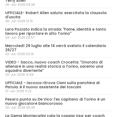
Terry Allen
26-Jul-2026 04:36
UFFICIALE- Robert Allen saluta: esercitata la clausola
d'uscita
26-Jul-2026 12:15
Lara Pozzato indica la strada: "Fame, identità e tanto
lavoro per riportare in alto Torino"
24-Jul-2026 03:57
Mercoledì 29 luglio alle 14 verrà svelato il calendario
26/27
23-Jul-2026 02:19
VIDEO - Sacco, nuovo coach Crocetta: "Onorato di
allenare in una realtà storica a Torino, saremo una
squadra divertente"
23-Jul-2026 12:49
UFFICIALE - Iacozza ritrova Ciani sulla panchina di
Pistoia: è il nuovo assistente dei toscani
21-Jul-2026 11:22
Pesaro punta su De Vico: l'ex capitano di Torino è un
nuovo giocatore biancorosso
20-Jul-2026 05:39
La Gema Montecatini cala la coppia Usa: per coach