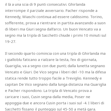
il là a una scia di 9 punti consecutivi. Ghirlanda
interrompe il parziale avversario. Pacher risponde a
Kennedy, Miaschi continua ad essere caldissimo. Torino,
sofferente, prova a rientrare in partita avanzando a suon
di liberi ma Giuri segna dall’arco. Un buon Vencato va a
segno ma la tripla di Sacchetti chiude i primi 10 minuti sul
19-27.
Il secondo quarto comincia con una tripla di Ghirlanda ma
i gialloblu faticano a rialzare la testa, l’ex di giornata,
Guariglia, va a segno con due punti; dalla lunetta segnano
Vencato e Giuri. De Vico segna i liberi del -10 ma la difesa
statica rende tutto troppo facile a Treviglio. Kennedy e
capitan De Vico segnano dalla lunga distanza ma Guariglia
e Pacher rispondono. La tripla di Vencato prova a
caricare i suoi, Cusin segna dalla media, Poser ne
appoggia due e ancora Cusin porta i suoi sul -4. I liberi di
Sacchetti fissano il punteggio sul 45-50 a metà gara.