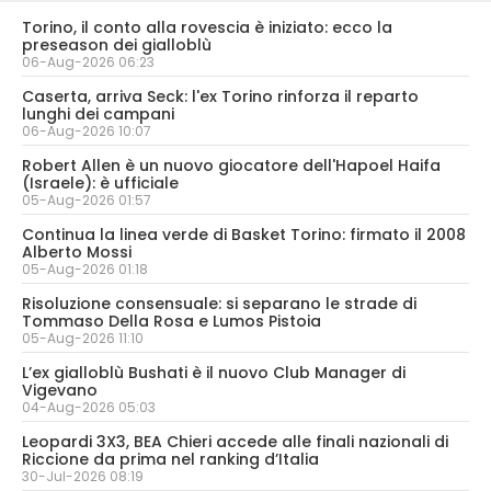
Torino, il conto alla rovescia è iniziato: ecco la
preseason dei gialloblù
06-Aug-2026 06:23
Caserta, arriva Seck: l'ex Torino rinforza il reparto
lunghi dei campani
06-Aug-2026 10:07
Robert Allen è un nuovo giocatore dell'Hapoel Haifa
(Israele): è ufficiale
05-Aug-2026 01:57
Continua la linea verde di Basket Torino: firmato il 2008
Alberto Mossi
05-Aug-2026 01:18
Risoluzione consensuale: si separano le strade di
Tommaso Della Rosa e Lumos Pistoia
05-Aug-2026 11:10
L’ex gialloblù Bushati è il nuovo Club Manager di
Vigevano
04-Aug-2026 05:03
Leopardi 3X3, BEA Chieri accede alle finali nazionali di
Riccione da prima nel ranking d’Italia
30-Jul-2026 08:19