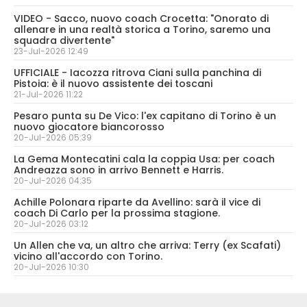
VIDEO - Sacco, nuovo coach Crocetta: "Onorato di
allenare in una realtà storica a Torino, saremo una
squadra divertente"
23-Jul-2026 12:49
UFFICIALE - Iacozza ritrova Ciani sulla panchina di
Pistoia: è il nuovo assistente dei toscani
21-Jul-2026 11:22
Pesaro punta su De Vico: l'ex capitano di Torino è un
nuovo giocatore biancorosso
20-Jul-2026 05:39
La Gema Montecatini cala la coppia Usa: per coach
Andreazza sono in arrivo Bennett e Harris.
20-Jul-2026 04:35
Achille Polonara riparte da Avellino: sarà il vice di
coach Di Carlo per la prossima stagione.
20-Jul-2026 03:12
Un Allen che va, un altro che arriva: Terry (ex Scafati)
vicino all'accordo con Torino.
20-Jul-2026 10:30