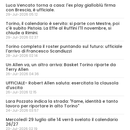
Luca Vencato torna a casa: l'ex play gialloblù firma
con Brescia, è ufficiale.
29-Jul-2026 05:12
Torino, il calendario è servito: si parte con Mestre, poi
c'è subito Pistoia. La Effe al Ruffini l'11 novembre, si
chiude a Rimini.
29-Jul-2026 02:37
Torino completa il roster puntando sul futuro: ufficiale
l'arrivo di Francesco Scandiuzzi
28-Jul-2026 02:14
Un Allen va, un altro arriva: Basket Torino riparte da
Terry Allen
26-Jul-2026 04:36
UFFICIALE- Robert Allen saluta: esercitata la clausola
d'uscita
26-Jul-2026 12:15
Lara Pozzato indica la strada: "Fame, identità e tanto
lavoro per riportare in alto Torino"
24-Jul-2026 03:57
Mercoledì 29 luglio alle 14 verrà svelato il calendario
26/27
23-Jul-2026 02:19