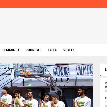
FEMMINILE
RUBRICHE
FOTO
VIDEO
U
R
d
0
C
T
0