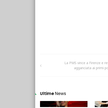
La PMS vince a Firenze e re
agganciata ai primi po
Ultime
News