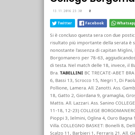
13.11.2016 23:30
0
Twitter
Facebook
Whatsap
Si è concluso questa sera con due postici
risultato più importante della serata è 
nonostante l'assenza di capitan Miglini, 
Borgomanero per 78-63, aggiudicandosi 
di testa. Nel match delle 18, invece, il
Bra.
TABELLINI
BC TRECATE-ABET BRA 6
6, Bassi 13, Scrocco 15, Negri 1, Di Pao
Pollione, Lamera. All. Zanotti. Ass. Gam
18, Gatto 2, Giordana 9, gramaglia, Gr
Mattis. All. Lazzari. Ass. Sanino CO
11-18, 12-23) COLLEGE BORGOMANERO: Gi
Pioppi 3, Ielmini, Oglina 4, Ouro Bagna 1
Villa. COLLEGNO BASKET: Bonelli 8, Delle 
Scalzo 11, Barbieri 1, Ferraris 21. All. 