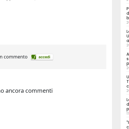
P
d
b
2
L
U
a
2
A
s
p
2
U
T
c
2
L
d
p
1
"
c