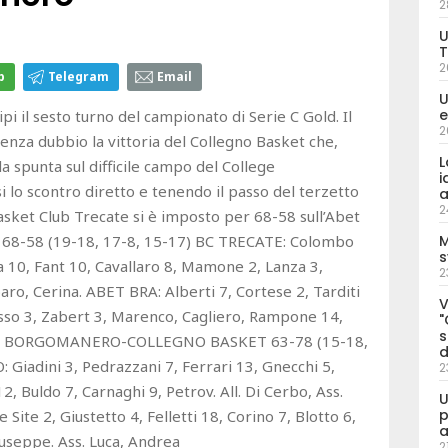
2
U
T
2
p
Telegram
Email
U
e
pi il sesto turno del campionato di Serie C Gold. Il
2
senza dubbio la vittoria del Collegno Basket che,
L
la spunta sul difficile campo del College
i
lo scontro diretto e tenendo il passo del terzetto
a
2
 Basket Club Trecate si è imposto per 68-58 sull’Abet
8-58 (19-18, 17-8, 15-17) BC TRECATE: Colombo
M
s
la 10, Fant 10, Cavallaro 8, Mamone 2, Lanza 3,
2
baro, Cerina. ABET BRA: Alberti 7, Cortese 2, Tarditi
V
osso 3, Zabert 3, Marenco, Cagliero, Rampone 14,
"
s
LLEGE BORGOMANERO-COLLEGNO BASKET 63-78 (15-18,
d
adini 3, Pedrazzani 7, Ferrari 13, Gnecchi 5,
2
2, Buldo 7, Carnaghi 9, Petrov. All. Di Cerbo, Ass.
U
p
Site 2, Giustetto 4, Felletti 18, Corino 7, Blotto 6,
a
Giuseppe. Ass. Luca, Andrea
2