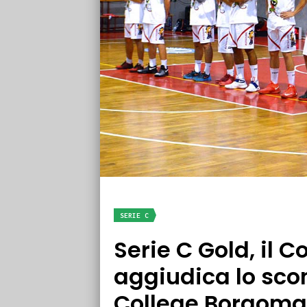
SERIE C
Serie C Gold, il C
aggiudica lo scon
College Borgoma