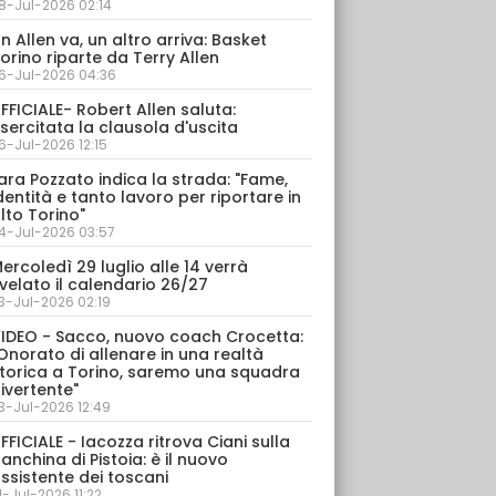
8-Jul-2026 02:14
n Allen va, un altro arriva: Basket
orino riparte da Terry Allen
6-Jul-2026 04:36
FFICIALE- Robert Allen saluta:
sercitata la clausola d'uscita
6-Jul-2026 12:15
ara Pozzato indica la strada: "Fame,
dentità e tanto lavoro per riportare in
lto Torino"
4-Jul-2026 03:57
ercoledì 29 luglio alle 14 verrà
velato il calendario 26/27
3-Jul-2026 02:19
IDEO - Sacco, nuovo coach Crocetta:
Onorato di allenare in una realtà
torica a Torino, saremo una squadra
ivertente"
3-Jul-2026 12:49
FFICIALE - Iacozza ritrova Ciani sulla
anchina di Pistoia: è il nuovo
ssistente dei toscani
1-Jul-2026 11:22