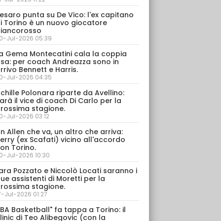
esaro punta su De Vico: l'ex capitano
i Torino è un nuovo giocatore
iancorosso
0-Jul-2026 05:39
a Gema Montecatini cala la coppia
sa: per coach Andreazza sono in
rrivo Bennett e Harris.
0-Jul-2026 04:35
chille Polonara riparte da Avellino:
arà il vice di coach Di Carlo per la
rossima stagione.
0-Jul-2026 03:12
n Allen che va, un altro che arriva:
erry (ex Scafati) vicino all'accordo
on Torino.
0-Jul-2026 10:30
ara Pozzato e Niccolò Locati saranno i
ue assistenti di Moretti per la
rossima stagione.
7-Jul-2026 01:27
IBA Basketball" fa tappa a Torino: il
linic di Teo Alibegovic (con la