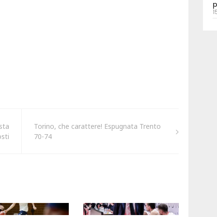
p
1
sta
Torino, che carattere! Espugnata Trento
sti
70-74