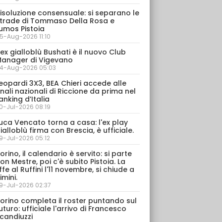
isoluzione consensuale: si separano le
trade di Tommaso Della Rosa e
umos Pistoia
5-Aug-2026 11:10
’ex gialloblù Bushati è il nuovo Club
anager di Vigevano
4-Aug-2026 05:03
eopardi 3X3, BEA Chieri accede alle
inali nazionali di Riccione da prima nel
anking d’Italia
0-Jul-2026 08:19
uca Vencato torna a casa: l'ex play
ialloblù firma con Brescia, è ufficiale.
9-Jul-2026 05:12
orino, il calendario è servito: si parte
on Mestre, poi c'è subito Pistoia. La
ffe al Ruffini l'11 novembre, si chiude a
imini.
9-Jul-2026 02:37
orino completa il roster puntando sul
uturo: ufficiale l'arrivo di Francesco
candiuzzi