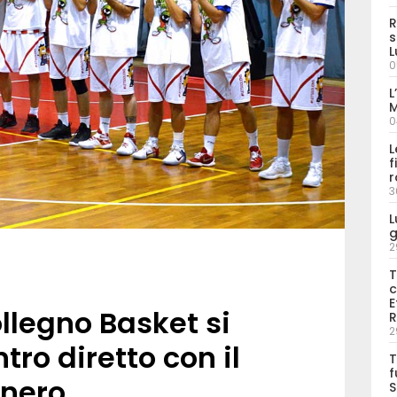
R
s
L
0
L
M
0
L
f
r
3
L
g
2
T
c
E
ollegno Basket si
R
2
tro diretto con il
T
f
nero
S