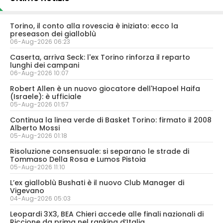
Torino, il conto alla rovescia è iniziato: ecco la
preseason dei gialloblù
06-Aug-2026 06:23
Caserta, arriva Seck: l'ex Torino rinforza il reparto
lunghi dei campani
06-Aug-2026 10:07
Robert Allen è un nuovo giocatore dell'Hapoel Haifa
(Israele): è ufficiale
05-Aug-2026 01:57
Continua la linea verde di Basket Torino: firmato il 2008
Alberto Mossi
05-Aug-2026 01:18
Risoluzione consensuale: si separano le strade di
Tommaso Della Rosa e Lumos Pistoia
05-Aug-2026 11:10
L’ex gialloblù Bushati è il nuovo Club Manager di
Vigevano
04-Aug-2026 05:03
Leopardi 3X3, BEA Chieri accede alle finali nazionali di
Riccione da prima nel ranking d’Italia