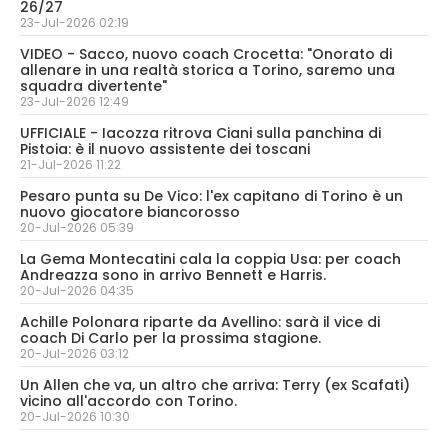
26/27
23-Jul-2026 02:19
VIDEO - Sacco, nuovo coach Crocetta: "Onorato di
allenare in una realtà storica a Torino, saremo una
squadra divertente"
23-Jul-2026 12:49
UFFICIALE - Iacozza ritrova Ciani sulla panchina di
Pistoia: è il nuovo assistente dei toscani
21-Jul-2026 11:22
Pesaro punta su De Vico: l'ex capitano di Torino è un
nuovo giocatore biancorosso
20-Jul-2026 05:39
La Gema Montecatini cala la coppia Usa: per coach
Andreazza sono in arrivo Bennett e Harris.
20-Jul-2026 04:35
Achille Polonara riparte da Avellino: sarà il vice di
coach Di Carlo per la prossima stagione.
20-Jul-2026 03:12
Un Allen che va, un altro che arriva: Terry (ex Scafati)
vicino all'accordo con Torino.
20-Jul-2026 10:30