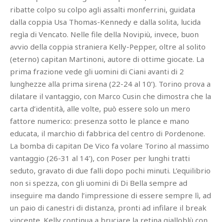
ribatte colpo su colpo agli assalti monferrini, guidata
dalla coppia Usa Thomas-Kennedy e dalla solita, lucida
regìa di Vencato. Nelle file della Novipiù, invece, buon
avvio della coppia straniera Kelly-Pepper, oltre al solito
(eterno) capitan Martinoni, autore di ottime giocate. La
prima frazione vede gli uomini di Ciani avanti di 2
lunghezze alla prima sirena (22-24 al 10’). Torino prova a
dilatare il vantaggio, con Marco Cusin che dimostra che la
carta d’identità, alle volte, può essere solo un mero
fattore numerico: presenza sotto le plance e mano
educata, il marchio di fabbrica del centro di Pordenone.
La bomba di capitan De Vico fa volare Torino al massimo
vantaggio (26-31 al 14’), con Poser per lunghi tratti
seduto, gravato di due falli dopo pochi minuti. L’equilibrio
non si spezza, con gli uomini di Di Bella sempre ad
inseguire ma dando l’impressione di essere sempre lì, ad
un paio di canestri di distanza, pronti ad infilare il break
vincente. Kelly continua a bruciare la retina gialloblù con