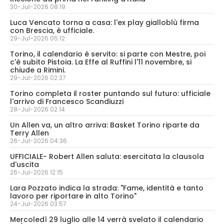
30-Jul-2026 08:19
Luca Vencato torna a casa: l'ex play gialloblù firma
con Brescia, è ufficiale.
29-Jul-2026 05:12
Torino, il calendario è servito: si parte con Mestre, poi
c'è subito Pistoia. La Effe al Ruffini l'11 novembre, si
chiude a Rimini.
29-Jul-2026 02:37
Torino completa il roster puntando sul futuro: ufficiale
l'arrivo di Francesco Scandiuzzi
28-Jul-2026 02:14
Un Allen va, un altro arriva: Basket Torino riparte da
Terry Allen
26-Jul-2026 04:36
UFFICIALE- Robert Allen saluta: esercitata la clausola
d'uscita
26-Jul-2026 12:15
Lara Pozzato indica la strada: "Fame, identità e tanto
lavoro per riportare in alto Torino"
24-Jul-2026 03:57
Mercoledì 29 luglio alle 14 verrà svelato il calendario