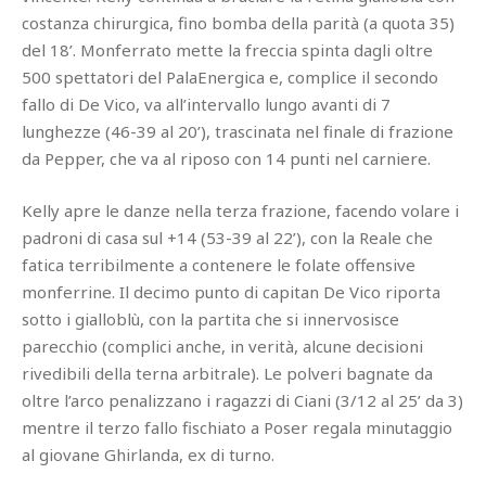
costanza chirurgica, fino bomba della parità (a quota 35)
del 18’. Monferrato mette la freccia spinta dagli oltre
500 spettatori del PalaEnergica e, complice il secondo
fallo di De Vico, va all’intervallo lungo avanti di 7
lunghezze (46-39 al 20’), trascinata nel finale di frazione
da Pepper, che va al riposo con 14 punti nel carniere.
Kelly apre le danze nella terza frazione, facendo volare i
padroni di casa sul +14 (53-39 al 22’), con la Reale che
fatica terribilmente a contenere le folate offensive
monferrine. Il decimo punto di capitan De Vico riporta
sotto i gialloblù, con la partita che si innervosisce
parecchio (complici anche, in verità, alcune decisioni
rivedibili della terna arbitrale). Le polveri bagnate da
oltre l’arco penalizzano i ragazzi di Ciani (3/12 al 25’ da 3)
mentre il terzo fallo fischiato a Poser regala minutaggio
al giovane Ghirlanda, ex di turno.