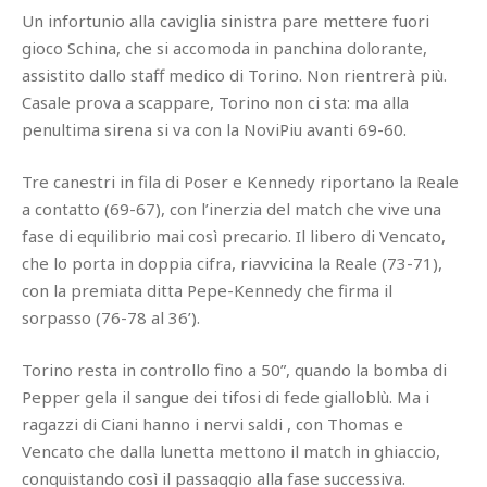
Un infortunio alla caviglia sinistra pare mettere fuori
gioco Schina, che si accomoda in panchina dolorante,
assistito dallo staff medico di Torino. Non rientrerà più.
Casale prova a scappare, Torino non ci sta: ma alla
penultima sirena si va con la NoviPiu avanti 69-60.
Tre canestri in fila di Poser e Kennedy riportano la Reale
a contatto (69-67), con l’inerzia del match che vive una
fase di equilibrio mai così precario. Il libero di Vencato,
che lo porta in doppia cifra, riavvicina la Reale (73-71),
con la premiata ditta Pepe-Kennedy che firma il
sorpasso (76-78 al 36’).
Torino resta in controllo fino a 50”, quando la bomba di
Pepper gela il sangue dei tifosi di fede gialloblù. Ma i
ragazzi di Ciani hanno i nervi saldi , con Thomas e
Vencato che dalla lunetta mettono il match in ghiaccio,
conquistando così il passaggio alla fase successiva.