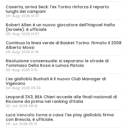
Caserta, arriva Seck: l'ex Torino rinforza il reparto
lunghi dei campani
06-Aug-2026 10:07
Robert Allen è un nuovo giocatore dell'Hapoel Haifa
(Israele): è ufficiale
05-Aug-2026 01:57
Continua la linea verde di Basket Torino: firmato il 2008
Alberto Mossi
05-Aug-2026 01:18
Risoluzione consensuale: si separano le strade di
Tommaso Della Rosa e Lumos Pistoia
05-Aug-2026 11:10
L’ex gialloblù Bushati è il nuovo Club Manager di
Vigevano
04-Aug-2026 05:03
Leopardi 3X3, BEA Chieri accede alle finali nazionali di
Riccione da prima nel ranking d’Italia
30-Jul-2026 08:19
Luca Vencato torna a casa: l'ex play gialloblù firma
con Brescia, è ufficiale.
29-Jul-2026 05:12