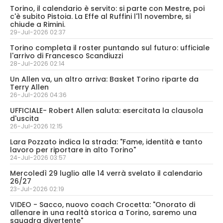
Torino, il calendario è servito: si parte con Mestre, poi
c'è subito Pistoia. La Effe al Ruffini l'11 novembre, si
chiude a Rimini.
29-Jul-2026 02:37
Torino completa il roster puntando sul futuro: ufficiale
l'arrivo di Francesco Scandiuzzi
28-Jul-2026 02:14
Un Allen va, un altro arriva: Basket Torino riparte da
Terry Allen
26-Jul-2026 04:36
UFFICIALE- Robert Allen saluta: esercitata la clausola
d'uscita
26-Jul-2026 12:15
Lara Pozzato indica la strada: "Fame, identità e tanto
lavoro per riportare in alto Torino"
24-Jul-2026 03:57
Mercoledì 29 luglio alle 14 verrà svelato il calendario
26/27
23-Jul-2026 02:19
VIDEO - Sacco, nuovo coach Crocetta: "Onorato di
allenare in una realtà storica a Torino, saremo una
squadra divertente"