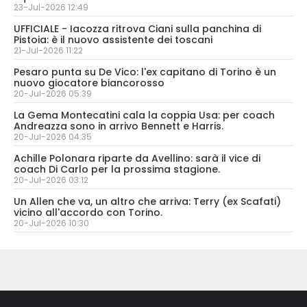
23-Jul-2026 12:49
UFFICIALE - Iacozza ritrova Ciani sulla panchina di
Pistoia: è il nuovo assistente dei toscani
21-Jul-2026 11:22
Pesaro punta su De Vico: l'ex capitano di Torino è un
nuovo giocatore biancorosso
20-Jul-2026 05:39
La Gema Montecatini cala la coppia Usa: per coach
Andreazza sono in arrivo Bennett e Harris.
20-Jul-2026 04:35
Achille Polonara riparte da Avellino: sarà il vice di
coach Di Carlo per la prossima stagione.
20-Jul-2026 03:12
Un Allen che va, un altro che arriva: Terry (ex Scafati)
vicino all'accordo con Torino.
20-Jul-2026 10:30