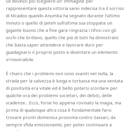
Se dovessi poi scegliere un' immagine per
rappresentare questa vittoria sarei indecisa tra il sorriso
di Mcadoo quando Anumba ha segnato durante l'ultimo
minuto o quello di Jaiteh sull'ultima sua stoppata: un
gigante buono che a fine gara ringrazia i tifosi con gli
occhi che brillano, quello che più di tutti ha dimostrato
che basta saper attendere e lavorare duro per
guadagnarsi il proprio posto e diventare un elemento
irrinunciabile.
È chiaro che i problemi non sono svaniti nel nulla, la
strada per la salvezza è lunga e tortuosa ma una ventata
di positività era vitale ed è bello potersi scordare per
qualche ora dei problemi societari, dei debiti, delle
scadenze... Ecco, forse ho appena rovinato la magia, ma
prima di qualunque altra cosa è fondamentale farsi
trovare pronti domenica prossima contro Sassari, da
sempre sfida emozionante, per poter continuare a