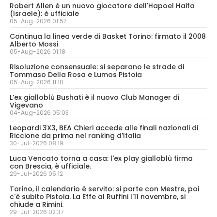
Robert Allen è un nuovo giocatore dell'Hapoel Haifa
(Israele): è ufficiale
05-Aug-2026 01:57
Continua la linea verde di Basket Torino: firmato il 2008
Alberto Mossi
05-Aug-2026 01:18
Risoluzione consensuale: si separano le strade di
Tommaso Della Rosa e Lumos Pistoia
05-Aug-2026 11:10
L’ex gialloblù Bushati è il nuovo Club Manager di
Vigevano
04-Aug-2026 05:03
Leopardi 3X3, BEA Chieri accede alle finali nazionali di
Riccione da prima nel ranking d’Italia
30-Jul-2026 08:19
Luca Vencato torna a casa: l'ex play gialloblù firma
con Brescia, è ufficiale.
29-Jul-2026 05:12
Torino, il calendario è servito: si parte con Mestre, poi
c'è subito Pistoia. La Effe al Ruffini l'11 novembre, si
chiude a Rimini.
29-Jul-2026 02:37