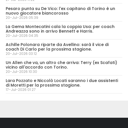
Pesaro punta su De Vico: l'ex capitano di Torino è un
nuovo giocatore biancorosso
20-Jul-2026 05:39
La Gema Montecatini cala la coppia Usa: per coach
Andreazza sono in arrivo Bennett e Harris.
20-Jul-2026 04:35
Achille Polonara riparte da Avellino: sarà il vice di
coach Di Carlo per la prossima stagione.
20-Jul-2026 03:12
Un Allen che va, un altro che arriva: Terry (ex Scafati)
vicino all'accordo con Torino.
20-Jul-2026 10:30
Lara Pozzato e Niccolò Locati saranno i due assistenti
di Moretti per la prossima stagione.
17-Jul-2026 01:27