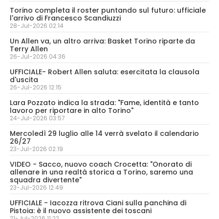
Torino completa il roster puntando sul futuro: ufficiale
l'arrivo di Francesco Scandiuzzi
28-Jul-2026 02:14
Un Allen va, un altro arriva: Basket Torino riparte da
Terry Allen
26-Jul-2026 04:36
UFFICIALE- Robert Allen saluta: esercitata la clausola
d'uscita
26-Jul-2026 12:15
Lara Pozzato indica la strada: "Fame, identità e tanto
lavoro per riportare in alto Torino"
24-Jul-2026 03:57
Mercoledì 29 luglio alle 14 verrà svelato il calendario
26/27
23-Jul-2026 02:19
VIDEO - Sacco, nuovo coach Crocetta: "Onorato di
allenare in una realtà storica a Torino, saremo una
squadra divertente"
23-Jul-2026 12:49
UFFICIALE - Iacozza ritrova Ciani sulla panchina di
Pistoia: è il nuovo assistente dei toscani
21-Jul-2026 11:22