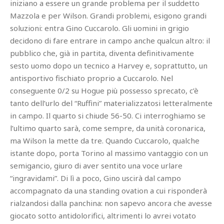
iniziano a essere un grande problema per il suddetto
Mazzola e per Wilson. Grandi problemi, esigono grandi
soluzioni: entra Gino Cuccarolo. Gli uomini in grigio
decidono di fare entrare in campo anche qualcun altro: il
pubblico che, già in partita, diventa definitivamente
sesto uomo dopo un tecnico a Harvey e, soprattutto, un
antisportivo fischiato proprio a Cuccarolo. Nel
conseguente 0/2 su Hogue più possesso sprecato, c’è
tanto dell’urlo del “Ruffini” materializzatosi letteralmente
in campo. Il quarto si chiude 56-50. Ci interroghiamo se
l’ultimo quarto sarà, come sempre, da unità coronarica,
ma Wilson la mette da tre. Quando Cuccarolo, qualche
istante dopo, porta Torino al massimo vantaggio con un
semigancio, giuro di aver sentito una voce urlare
“ingravidami”. Di lì a poco, Gino uscirà dal campo
accompagnato da una standing ovation a cui risponderà
rialzandosi dalla panchina: non sapevo ancora che avesse
giocato sotto antidolorifici, altrimenti lo avrei votato