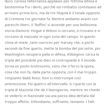
duro: curiosa l’alternanza applauso per l’ottima difesa e
bestemmia fra i denti, perché sul rimbalzo continuano ad
arrivare prima loro, ma da tre l’Aquila è il totale opposto
di Cremona tre giornate fa. Mentre andiamo avanti con
parecchi liberi, il “Ruffini” si accende per una bellissima
storia d’amore: Hogue e Wilson si cercano, si trovano e si
coricano di mazzate in ogni zona del campo. In questo
clima di miele ,tanti cuoricini per Harvey che, a pochi
secondi da fine quarto, mette la bomba del più sette, poi
Washington recupera palla in difesa, Alibegovic carica la
tripla del possibile più dieci in contropiede e il mondo
torna un posto bruttissimo, visto che il ferro la sputa,
cosa che non fa, dalla parte opposta, con il mai troppo
rimpianto Baldi Rossi. Non si interrompe così
un’emozione. Più quattro all’intervallo. Si riparte con la
tripla di Mazzola che dà il buongiorno, mentre mi chiedo
se vederlo in Nazionale sia una pazza idea dettata dal
troppo affetto. Difendiamo, soffriamo, teniamo. I falli