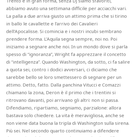
Trento è in gran forma, senza DJ siamo sfavoriti,
abbiamo avuto una settimana difficile per acciacchi vari.
La palla a due arriva giusto un attimo prima che si tirino
in ballo le cavallette e l’arrivo dei Cavalieri
dell’Apocalisse. Si comincia e i nostri incubi sembrano
prendere forma. L’Aquila segna sempre, noi no. Poi
iniziamo a segnare anche noi. In un mondo dove si parla
spesso di “ignoranza”, Wright fa apprezzare il concetto
di “intelligenza”. Quando Washington, da sotto, ci fa salire
a quota sei, contro i dodici avversari, ci diciamo che
sarebbe bello se loro smettessero di segnare per un
attimo. Detto, fatto. Dalla panchina Vitucci e Comazzi
chiamano la zona, Deron è il primo che i trentini si
ritrovano davanti, poi arrivano gli altri: non si passa.
Difendiamo, ripartiamo, segniamo, parzialone: allora
bastava solo chiedere. La vita è meravigliosa, anche se
non viene data buona la tripla di Washington sulla sirena.
Più sei. Nel secondo quarto continuiamo a difendere