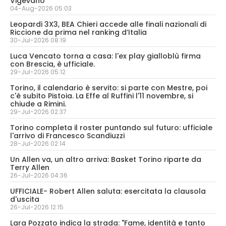
Vigevano
04-Aug-2026 05:03
Leopardi 3X3, BEA Chieri accede alle finali nazionali di
Riccione da prima nel ranking d’Italia
30-Jul-2026 08:19
Luca Vencato torna a casa: l'ex play gialloblù firma
con Brescia, è ufficiale.
29-Jul-2026 05:12
Torino, il calendario è servito: si parte con Mestre, poi
c'è subito Pistoia. La Effe al Ruffini l'11 novembre, si
chiude a Rimini.
29-Jul-2026 02:37
Torino completa il roster puntando sul futuro: ufficiale
l'arrivo di Francesco Scandiuzzi
28-Jul-2026 02:14
Un Allen va, un altro arriva: Basket Torino riparte da
Terry Allen
26-Jul-2026 04:36
UFFICIALE- Robert Allen saluta: esercitata la clausola
d'uscita
26-Jul-2026 12:15
Lara Pozzato indica la strada: "Fame, identità e tanto