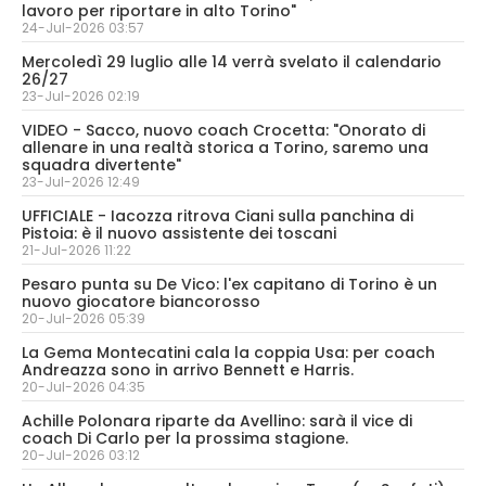
lavoro per riportare in alto Torino"
24-Jul-2026 03:57
Mercoledì 29 luglio alle 14 verrà svelato il calendario
26/27
23-Jul-2026 02:19
VIDEO - Sacco, nuovo coach Crocetta: "Onorato di
allenare in una realtà storica a Torino, saremo una
squadra divertente"
23-Jul-2026 12:49
UFFICIALE - Iacozza ritrova Ciani sulla panchina di
Pistoia: è il nuovo assistente dei toscani
21-Jul-2026 11:22
Pesaro punta su De Vico: l'ex capitano di Torino è un
nuovo giocatore biancorosso
20-Jul-2026 05:39
La Gema Montecatini cala la coppia Usa: per coach
Andreazza sono in arrivo Bennett e Harris.
20-Jul-2026 04:35
Achille Polonara riparte da Avellino: sarà il vice di
coach Di Carlo per la prossima stagione.
20-Jul-2026 03:12