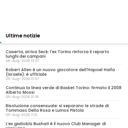
Ultime notizie
Caserta, arriva Seck: l'ex Torino rinforza il reparto
lunghi dei campani
06-Aug-2026 10:07
Robert Allen è un nuovo giocatore dell'Hapoel Haifa
(Israele): è ufficiale
05-Aug-2026 01:57
Continua la linea verde di Basket Torino: firmato il 2008
Alberto Mossi
05-Aug-2026 01:18
Risoluzione consensuale: si separano le strade di
Tommaso Della Rosa e Lumos Pistoia
05-Aug-2026 11:10
L’ex gialloblù Bushati è il nuovo Club Manager di