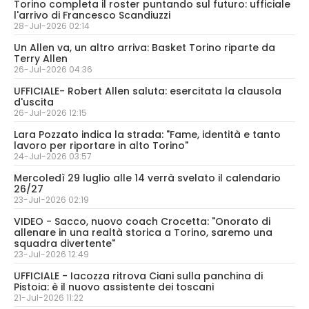
Torino completa il roster puntando sul futuro: ufficiale
l'arrivo di Francesco Scandiuzzi
28-Jul-2026 02:14
Un Allen va, un altro arriva: Basket Torino riparte da
Terry Allen
26-Jul-2026 04:36
UFFICIALE- Robert Allen saluta: esercitata la clausola
d'uscita
26-Jul-2026 12:15
Lara Pozzato indica la strada: "Fame, identità e tanto
lavoro per riportare in alto Torino"
24-Jul-2026 03:57
Mercoledì 29 luglio alle 14 verrà svelato il calendario
26/27
23-Jul-2026 02:19
VIDEO - Sacco, nuovo coach Crocetta: "Onorato di
allenare in una realtà storica a Torino, saremo una
squadra divertente"
23-Jul-2026 12:49
UFFICIALE - Iacozza ritrova Ciani sulla panchina di
Pistoia: è il nuovo assistente dei toscani
21-Jul-2026 11:22