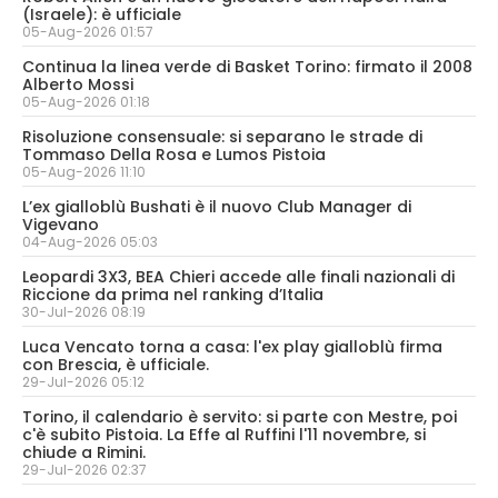
(Israele): è ufficiale
05-Aug-2026 01:57
Continua la linea verde di Basket Torino: firmato il 2008
Alberto Mossi
05-Aug-2026 01:18
Risoluzione consensuale: si separano le strade di
Tommaso Della Rosa e Lumos Pistoia
05-Aug-2026 11:10
L’ex gialloblù Bushati è il nuovo Club Manager di
Vigevano
04-Aug-2026 05:03
Leopardi 3X3, BEA Chieri accede alle finali nazionali di
Riccione da prima nel ranking d’Italia
30-Jul-2026 08:19
Luca Vencato torna a casa: l'ex play gialloblù firma
con Brescia, è ufficiale.
29-Jul-2026 05:12
Torino, il calendario è servito: si parte con Mestre, poi
c'è subito Pistoia. La Effe al Ruffini l'11 novembre, si
chiude a Rimini.
29-Jul-2026 02:37