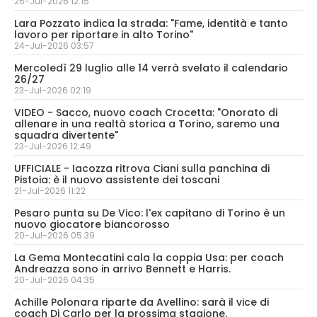
26-Jul-2026 12:15
Lara Pozzato indica la strada: "Fame, identità e tanto
lavoro per riportare in alto Torino"
24-Jul-2026 03:57
Mercoledì 29 luglio alle 14 verrà svelato il calendario
26/27
23-Jul-2026 02:19
VIDEO - Sacco, nuovo coach Crocetta: "Onorato di
allenare in una realtà storica a Torino, saremo una
squadra divertente"
23-Jul-2026 12:49
UFFICIALE - Iacozza ritrova Ciani sulla panchina di
Pistoia: è il nuovo assistente dei toscani
21-Jul-2026 11:22
Pesaro punta su De Vico: l'ex capitano di Torino è un
nuovo giocatore biancorosso
20-Jul-2026 05:39
La Gema Montecatini cala la coppia Usa: per coach
Andreazza sono in arrivo Bennett e Harris.
20-Jul-2026 04:35
Achille Polonara riparte da Avellino: sarà il vice di
coach Di Carlo per la prossima stagione.