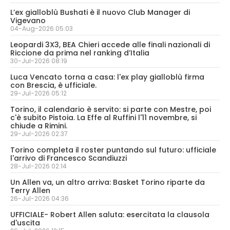
L’ex gialloblù Bushati è il nuovo Club Manager di
Vigevano
04-Aug-2026 05:03
Leopardi 3X3, BEA Chieri accede alle finali nazionali di
Riccione da prima nel ranking d’Italia
30-Jul-2026 08:19
Luca Vencato torna a casa: l'ex play gialloblù firma
con Brescia, è ufficiale.
29-Jul-2026 05:12
Torino, il calendario è servito: si parte con Mestre, poi
c'è subito Pistoia. La Effe al Ruffini l'11 novembre, si
chiude a Rimini.
29-Jul-2026 02:37
Torino completa il roster puntando sul futuro: ufficiale
l'arrivo di Francesco Scandiuzzi
28-Jul-2026 02:14
Un Allen va, un altro arriva: Basket Torino riparte da
Terry Allen
26-Jul-2026 04:36
UFFICIALE- Robert Allen saluta: esercitata la clausola
d'uscita