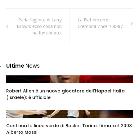
Parla l'agente di Larry
La Fiat rincorre,
Brown: ecco cosa non
Cremona vince 100-87
ha funzionato.
Ultime
News
Robert Allen è un nuovo giocatore dell'Hapoel Haifa
(Israele): è ufficiale
Continua la linea verde di Basket Torino: firmato il 2008
Alberto Mossi