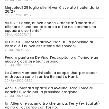
Mercoledì 29 luglio alle 14 verrà svelato il calendario
26/27
23-Jul-2026 02:19
VIDEO - Sacco, nuovo coach Crocetta: "Onorato di
allenare in una realtà storica a Torino, saremo una
squadra divertente"
23-Jul-2026 12:49
UFFICIALE - Iacozza ritrova Ciani sulla panchina di
Pistoia: è il nuovo assistente dei toscani
21-Jul-2026 11:22
Pesaro punta su De Vico: l'ex capitano di Torino è un
nuovo giocatore biancorosso
20-Jul-2026 05:39
La Gema Montecatini cala la coppia Usa: per coach
Andreazza sono in arrivo Bennett e Harris.
20-Jul-2026 04:35
Achille Polonara riparte da Avellino: sarà il vice di
coach Di Carlo per la prossima stagione.
20-Jul-2026 03:12
Un Allen che va, un altro che arriva: Terry (ex Scafati)
vicino all'accordo con Torino.