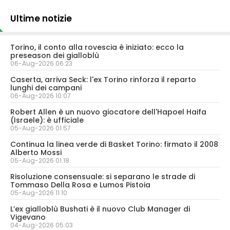
Ultime notizie
Torino, il conto alla rovescia è iniziato: ecco la
preseason dei gialloblù
06-Aug-2026 06:23
Caserta, arriva Seck: l'ex Torino rinforza il reparto
lunghi dei campani
06-Aug-2026 10:07
Robert Allen è un nuovo giocatore dell'Hapoel Haifa
(Israele): è ufficiale
05-Aug-2026 01:57
Continua la linea verde di Basket Torino: firmato il 2008
Alberto Mossi
05-Aug-2026 01:18
Risoluzione consensuale: si separano le strade di
Tommaso Della Rosa e Lumos Pistoia
05-Aug-2026 11:10
L’ex gialloblù Bushati è il nuovo Club Manager di
Vigevano
04-Aug-2026 05:03