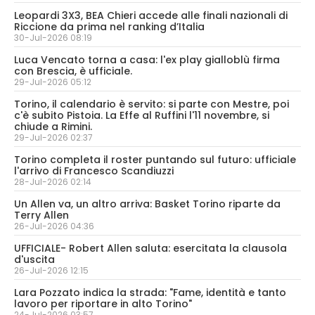
Leopardi 3X3, BEA Chieri accede alle finali nazionali di
Riccione da prima nel ranking d’Italia
30-Jul-2026 08:19
Luca Vencato torna a casa: l'ex play gialloblù firma
con Brescia, è ufficiale.
29-Jul-2026 05:12
Torino, il calendario è servito: si parte con Mestre, poi
c'è subito Pistoia. La Effe al Ruffini l'11 novembre, si
chiude a Rimini.
29-Jul-2026 02:37
Torino completa il roster puntando sul futuro: ufficiale
l'arrivo di Francesco Scandiuzzi
28-Jul-2026 02:14
Un Allen va, un altro arriva: Basket Torino riparte da
Terry Allen
26-Jul-2026 04:36
UFFICIALE- Robert Allen saluta: esercitata la clausola
d'uscita
26-Jul-2026 12:15
Lara Pozzato indica la strada: "Fame, identità e tanto
lavoro per riportare in alto Torino"
24-Jul-2026 03:57