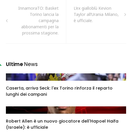
InnamoraTO: Basket
L’ex gialloblù Kevion
Torino lancia la
Taylor all’Urania Milano,
campagna
è ufficiale.
abbonamenti per la
prossima stagione.
Ultime
News
Caserta, arriva Seck: l'ex Torino rinforza il reparto
lunghi dei campani
Robert Allen è un nuovo giocatore dell'Hapoel Haifa
(Israele): è ufficiale