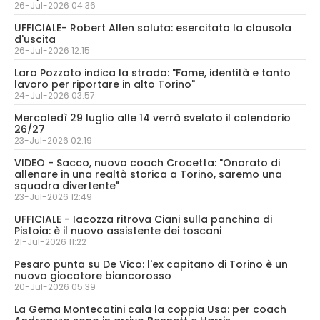
26-Jul-2026 04:36
UFFICIALE- Robert Allen saluta: esercitata la clausola
d'uscita
26-Jul-2026 12:15
Lara Pozzato indica la strada: "Fame, identità e tanto
lavoro per riportare in alto Torino"
24-Jul-2026 03:57
Mercoledì 29 luglio alle 14 verrà svelato il calendario
26/27
23-Jul-2026 02:19
VIDEO - Sacco, nuovo coach Crocetta: "Onorato di
allenare in una realtà storica a Torino, saremo una
squadra divertente"
23-Jul-2026 12:49
UFFICIALE - Iacozza ritrova Ciani sulla panchina di
Pistoia: è il nuovo assistente dei toscani
21-Jul-2026 11:22
Pesaro punta su De Vico: l'ex capitano di Torino è un
nuovo giocatore biancorosso
20-Jul-2026 05:39
La Gema Montecatini cala la coppia Usa: per coach