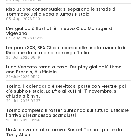
Risoluzione consensuale: si separano le strade di
Tommaso Della Rosa e Lumos Pistoia
05-Aug-2026 11:10
L’ex gialloblù Bushati è il nuovo Club Manager di
Vigevano
04-Aug-2026 05:03
Leopardi 3X3, BEA Chieri accede alle finali nazionali di
Riccione da prima nel ranking d’Italia
30-Jul-2026 08:19
Luca Vencato torna a casa: l'ex play gialloblù firma
con Brescia, è ufficiale.
29-Jul-2026 05:12
Torino, il calendario è servito: si parte con Mestre, poi
c'è subito Pistoia. La Effe al Ruffini l'11 novembre, si
chiude a Rimini.
29-Jul-2026 02:37
Torino completa il roster puntando sul futuro: ufficiale
l'arrivo di Francesco Scandiuzzi
28-Jul-2026 02:14
Un Allen va, un altro arriva: Basket Torino riparte da
Terry Allen