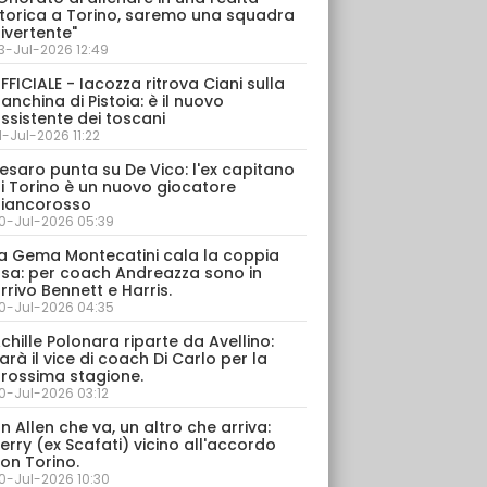
torica a Torino, saremo una squadra
ivertente"
3-Jul-2026 12:49
FFICIALE - Iacozza ritrova Ciani sulla
anchina di Pistoia: è il nuovo
ssistente dei toscani
1-Jul-2026 11:22
esaro punta su De Vico: l'ex capitano
i Torino è un nuovo giocatore
iancorosso
0-Jul-2026 05:39
a Gema Montecatini cala la coppia
sa: per coach Andreazza sono in
rrivo Bennett e Harris.
0-Jul-2026 04:35
chille Polonara riparte da Avellino:
arà il vice di coach Di Carlo per la
rossima stagione.
0-Jul-2026 03:12
n Allen che va, un altro che arriva:
erry (ex Scafati) vicino all'accordo
on Torino.
0-Jul-2026 10:30