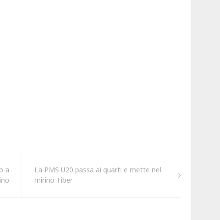
o a
La PMS U20 passa ai quarti e mette nel
rino
mirino Tiber