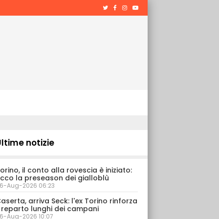
ltime notizie
orino, il conto alla rovescia è iniziato:
cco la preseason dei gialloblù
6-Aug-2026 06:23
aserta, arriva Seck: l'ex Torino rinforza
l reparto lunghi dei campani
6-Aug-2026 10:07