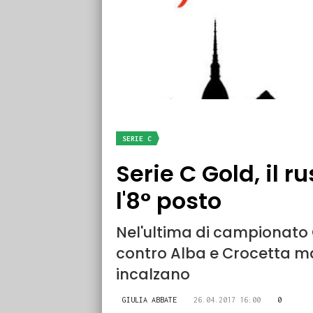
SERIE C
Serie C Gold, il ru
l'8° posto
Nel'ultima di campionato 
contro Alba e Crocetta m
incalzano
GIULIA ABBATE
26.04.2017 16:00
0