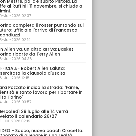
on Mestre, poi c'è subito Pistoia. La
ffe al Ruffini l'11 novembre, si chiude a
imini.
9-Jul-2026 02:37
orino completa il roster puntando sul
uturo: ufficiale l'arrivo di Francesco
candiuzzi
8-Jul-2026 02:14
n Allen va, un altro arriva: Basket
orino riparte da Terry Allen
6-Jul-2026 04:36
FFICIALE- Robert Allen saluta:
sercitata la clausola d'uscita
6-Jul-2026 12:15
ara Pozzato indica la strada: "Fame,
dentità e tanto lavoro per riportare in
lto Torino"
4-Jul-2026 03:57
ercoledì 29 luglio alle 14 verrà
velato il calendario 26/27
3-Jul-2026 02:19
IDEO - Sacco, nuovo coach Crocetta:
Onorato di allenare in una realtà