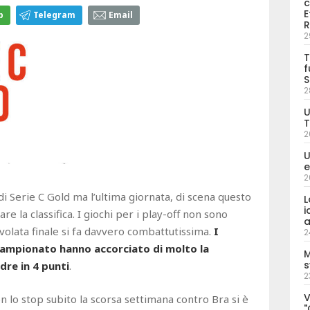
c
E
p
Telegram
Email
R
2
T
f
S
2
U
T
2
U
e
2
di Serie C Gold ma l’ultima giornata, di scena questo
L
i
la classifica. I giochi per i play-off non sono
a
la volata finale si fa davvero combattutissima.
I
2
 campionato hanno accorciato di molto la
M
s
dre in 4 punti
.
2
V
n lo stop subito la scorsa settimana contro Bra si è
"