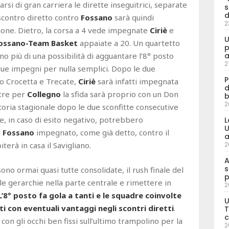
rsi di gran carriera le dirette inseguitrici, separate
s
d
scontro diretto contro
Fossano
sarà quindi
2
ione. Dietro, la corsa a 4 vede impegnate
Ciriè
e
U
ossano-Team Basket
appaiate a 20. Un quartetto
p
nno più di una possibilità di agguantare l’8° posto
a
2
due impegni per nulla semplici. Dopo le due
P
ro Crocetta e Trecate,
Ciriè
sarà infatti impegnata
d
ntre per
Collegno
la sfida sarà proprio con un Don
b
2
ttoria stagionale dopo le due sconfitte consecutive
e, in caso di esito negativo, potrebbero
L
U
l
Fossano
impegnato, come già detto, contro il
a
terà in casa il Savigliano.
2
A
s
 sono ormai quasi tutte consolidate, il rush finale del
p
e gerarchie nella parte centrale e rimettere in
2
L’8° posto fa gola a tanti e le squadre coinvolte
U
i con eventuali vantaggi negli scontri diretti
.
T
c
 con gli occhi ben fissi sull’ultimo trampolino per la
2