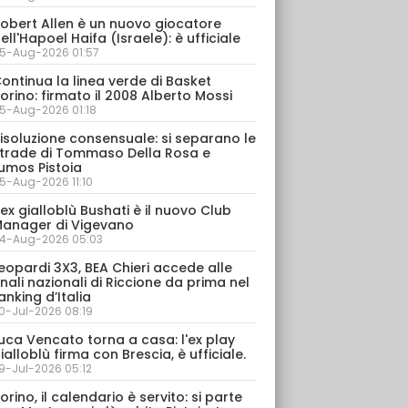
obert Allen è un nuovo giocatore
ell'Hapoel Haifa (Israele): è ufficiale
5-Aug-2026 01:57
ontinua la linea verde di Basket
orino: firmato il 2008 Alberto Mossi
5-Aug-2026 01:18
isoluzione consensuale: si separano le
trade di Tommaso Della Rosa e
umos Pistoia
5-Aug-2026 11:10
’ex gialloblù Bushati è il nuovo Club
anager di Vigevano
4-Aug-2026 05:03
eopardi 3X3, BEA Chieri accede alle
inali nazionali di Riccione da prima nel
anking d’Italia
0-Jul-2026 08:19
uca Vencato torna a casa: l'ex play
ialloblù firma con Brescia, è ufficiale.
9-Jul-2026 05:12
orino, il calendario è servito: si parte