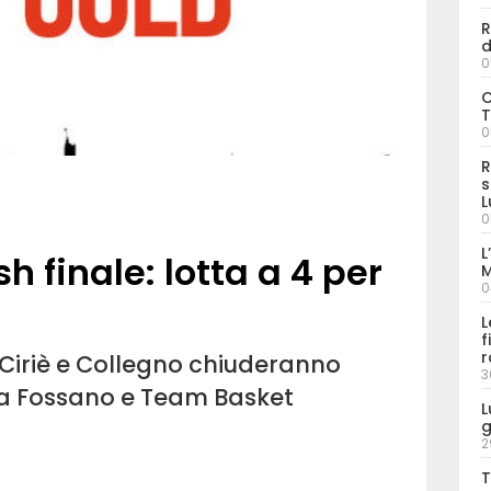
R
d
0
C
T
0
R
s
L
0
L
sh finale: lotta a 4 per
M
0
L
f
r
Ciriè e Collegno chiuderanno
3
a Fossano e Team Basket
L
g
2
T