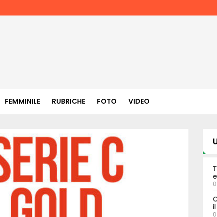
FEMMINILE
RUBRICHE
FOTO
VIDEO
U
T
e
0
C
i
0