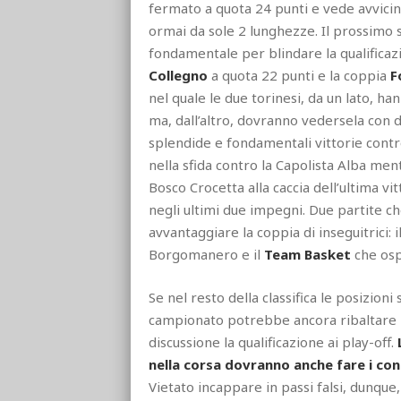
fermato a quota 24 punti e vede avvicina
ormai da sole 2 lunghezze. Il prossimo 
fondamentale per blindare la qualificaz
Collegno
a quota 22 punti e la coppia
F
nel quale le due torinesi, da un lato, ha
ma, dall’altro, dovranno vedersela con 
splendide e fondamentali vittorie cont
nella sfida contro la Capolista Alba me
Bosco Crocetta alla caccia dell’ultima vi
negli ultimi due impegni. Due partite ch
avvantaggiare la coppia di inseguitrici: i
Borgomanero e il
Team Basket
che ospi
Se nel resto della classifica le posizioni
campionato potrebbe ancora ribaltare l
discussione la qualificazione ai play-off.
nella corsa dovranno anche fare i cont
Vietato incappare in passi falsi, dunque,