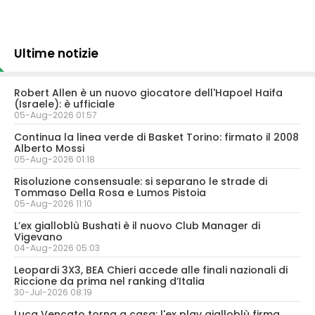
Ultime notizie
Robert Allen è un nuovo giocatore dell'Hapoel Haifa
(Israele): è ufficiale
05-Aug-2026 01:57
Continua la linea verde di Basket Torino: firmato il 2008
Alberto Mossi
05-Aug-2026 01:18
Risoluzione consensuale: si separano le strade di
Tommaso Della Rosa e Lumos Pistoia
05-Aug-2026 11:10
L’ex gialloblù Bushati è il nuovo Club Manager di
Vigevano
04-Aug-2026 05:03
Leopardi 3X3, BEA Chieri accede alle finali nazionali di
Riccione da prima nel ranking d’Italia
30-Jul-2026 08:19
Luca Vencato torna a casa: l'ex play gialloblù firma