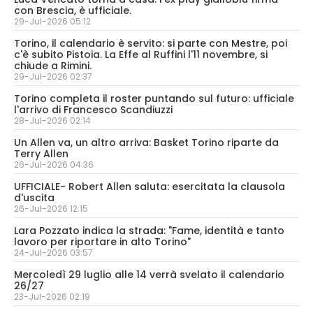
con Brescia, è ufficiale.
29-Jul-2026 05:12
Torino, il calendario è servito: si parte con Mestre, poi
c'è subito Pistoia. La Effe al Ruffini l'11 novembre, si
chiude a Rimini.
29-Jul-2026 02:37
Torino completa il roster puntando sul futuro: ufficiale
l'arrivo di Francesco Scandiuzzi
28-Jul-2026 02:14
Un Allen va, un altro arriva: Basket Torino riparte da
Terry Allen
26-Jul-2026 04:36
UFFICIALE- Robert Allen saluta: esercitata la clausola
d'uscita
26-Jul-2026 12:15
Lara Pozzato indica la strada: "Fame, identità e tanto
lavoro per riportare in alto Torino"
24-Jul-2026 03:57
Mercoledì 29 luglio alle 14 verrà svelato il calendario
26/27
23-Jul-2026 02:19