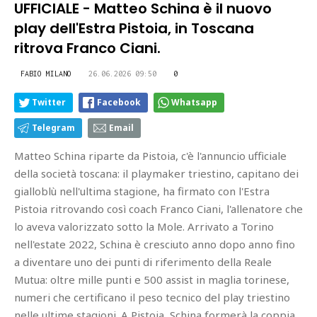
UFFICIALE - Matteo Schina è il nuovo
play dell'Estra Pistoia, in Toscana
ritrova Franco Ciani.
FABIO MILANO
26.06.2026 09:50
0
Twitter
Facebook
Whatsapp
Telegram
Email
Matteo Schina riparte da Pistoia, c'è l'annuncio ufficiale
della società toscana: il playmaker triestino, capitano dei
gialloblù nell'ultima stagione, ha firmato con l'Estra
Pistoia ritrovando così coach Franco Ciani, l'allenatore che
lo aveva valorizzato sotto la Mole. Arrivato a Torino
nell'estate 2022, Schina è cresciuto anno dopo anno fino
a diventare uno dei punti di riferimento della Reale
Mutua: oltre mille punti e 500 assist in maglia torinese,
numeri che certificano il peso tecnico del play triestino
nelle ultime stagioni. A Pistoia, Schina formerà la coppia