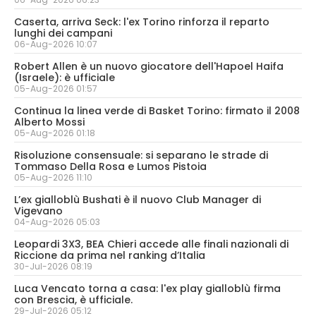
Caserta, arriva Seck: l'ex Torino rinforza il reparto
lunghi dei campani
06-Aug-2026 10:07
Robert Allen è un nuovo giocatore dell'Hapoel Haifa
(Israele): è ufficiale
05-Aug-2026 01:57
Continua la linea verde di Basket Torino: firmato il 2008
Alberto Mossi
05-Aug-2026 01:18
Risoluzione consensuale: si separano le strade di
Tommaso Della Rosa e Lumos Pistoia
05-Aug-2026 11:10
L’ex gialloblù Bushati è il nuovo Club Manager di
Vigevano
04-Aug-2026 05:03
Leopardi 3X3, BEA Chieri accede alle finali nazionali di
Riccione da prima nel ranking d’Italia
30-Jul-2026 08:19
Luca Vencato torna a casa: l'ex play gialloblù firma
con Brescia, è ufficiale.
29-Jul-2026 05:12