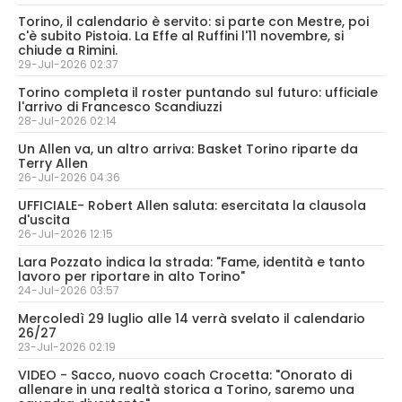
Torino, il calendario è servito: si parte con Mestre, poi
c'è subito Pistoia. La Effe al Ruffini l'11 novembre, si
chiude a Rimini.
29-Jul-2026 02:37
Torino completa il roster puntando sul futuro: ufficiale
l'arrivo di Francesco Scandiuzzi
28-Jul-2026 02:14
Un Allen va, un altro arriva: Basket Torino riparte da
Terry Allen
26-Jul-2026 04:36
UFFICIALE- Robert Allen saluta: esercitata la clausola
d'uscita
26-Jul-2026 12:15
Lara Pozzato indica la strada: "Fame, identità e tanto
lavoro per riportare in alto Torino"
24-Jul-2026 03:57
Mercoledì 29 luglio alle 14 verrà svelato il calendario
26/27
23-Jul-2026 02:19
VIDEO - Sacco, nuovo coach Crocetta: "Onorato di
allenare in una realtà storica a Torino, saremo una