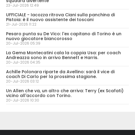
squadra divertente"
23-Jul-2026 12:49
UFFICIALE - Iacozza ritrova Ciani sulla panchina di
Pistoia: è il nuovo assistente dei toscani
21-Jul-2026 11:22
Pesaro punta su De Vico: l'ex capitano di Torino è un
nuovo giocatore biancorosso
20-Jul-2026 05:39
La Gema Montecatini cala la coppia Usa: per coach
Andreazza sono in arrivo Bennett e Harris.
20-Jul-2026 04:35
Achille Polonara riparte da Avellino: sarà il vice di
coach Di Carlo per la prossima stagione.
20-Jul-2026 03:12
Un Allen che va, un altro che arriva: Terry (ex Scafati)
vicino all'accordo con Torino.
20-Jul-2026 10:30