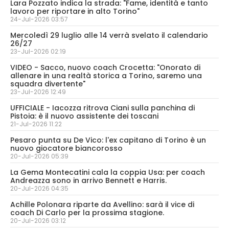
Lara Pozzato indica la strada: "Fame, identità e tanto
lavoro per riportare in alto Torino"
24-Jul-2026 03:57
Mercoledì 29 luglio alle 14 verrà svelato il calendario
26/27
23-Jul-2026 02:19
VIDEO - Sacco, nuovo coach Crocetta: "Onorato di
allenare in una realtà storica a Torino, saremo una
squadra divertente"
23-Jul-2026 12:49
UFFICIALE - Iacozza ritrova Ciani sulla panchina di
Pistoia: è il nuovo assistente dei toscani
21-Jul-2026 11:22
Pesaro punta su De Vico: l'ex capitano di Torino è un
nuovo giocatore biancorosso
20-Jul-2026 05:39
La Gema Montecatini cala la coppia Usa: per coach
Andreazza sono in arrivo Bennett e Harris.
20-Jul-2026 04:35
Achille Polonara riparte da Avellino: sarà il vice di
coach Di Carlo per la prossima stagione.
20-Jul-2026 03:12