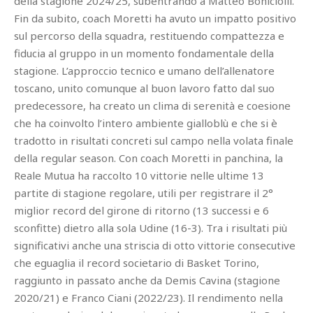
della stagione 2024/25, subentrando a Matteo Boniciolli.
Fin da subito, coach Moretti ha avuto un impatto positivo
sul percorso della squadra, restituendo compattezza e
fiducia al gruppo in un momento fondamentale della
stagione. L’approccio tecnico e umano dell’allenatore
toscano, unito comunque al buon lavoro fatto dal suo
predecessore, ha creato un clima di serenità e coesione
che ha coinvolto l’intero ambiente gialloblù e che si è
tradotto in risultati concreti sul campo nella volata finale
della regular season. Con coach Moretti in panchina, la
Reale Mutua ha raccolto 10 vittorie nelle ultime 13
partite di stagione regolare, utili per registrare il 2°
miglior record del girone di ritorno (13 successi e 6
sconfitte) dietro alla sola Udine (16-3). Tra i risultati più
significativi anche una striscia di otto vittorie consecutive
che eguaglia il record societario di Basket Torino,
raggiunto in passato anche da Demis Cavina (stagione
2020/21) e Franco Ciani (2022/23). Il rendimento nella