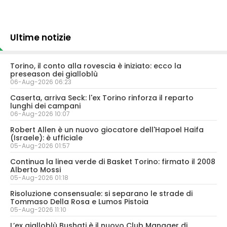
Ultime notizie
Torino, il conto alla rovescia è iniziato: ecco la
preseason dei gialloblù
06-Aug-2026 06:23
Caserta, arriva Seck: l'ex Torino rinforza il reparto
lunghi dei campani
06-Aug-2026 10:07
Robert Allen è un nuovo giocatore dell'Hapoel Haifa
(Israele): è ufficiale
05-Aug-2026 01:57
Continua la linea verde di Basket Torino: firmato il 2008
Alberto Mossi
05-Aug-2026 01:18
Risoluzione consensuale: si separano le strade di
Tommaso Della Rosa e Lumos Pistoia
05-Aug-2026 11:10
L’ex gialloblù Bushati è il nuovo Club Manager di