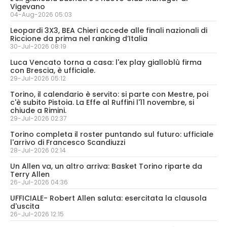
Vigevano
04-Aug-2026 05:03
Leopardi 3X3, BEA Chieri accede alle finali nazionali di
Riccione da prima nel ranking d’Italia
30-Jul-2026 08:19
Luca Vencato torna a casa: l'ex play gialloblù firma
con Brescia, è ufficiale.
29-Jul-2026 05:12
Torino, il calendario è servito: si parte con Mestre, poi
c'è subito Pistoia. La Effe al Ruffini l'11 novembre, si
chiude a Rimini.
29-Jul-2026 02:37
Torino completa il roster puntando sul futuro: ufficiale
l'arrivo di Francesco Scandiuzzi
28-Jul-2026 02:14
Un Allen va, un altro arriva: Basket Torino riparte da
Terry Allen
26-Jul-2026 04:36
UFFICIALE- Robert Allen saluta: esercitata la clausola
d'uscita
26-Jul-2026 12:15