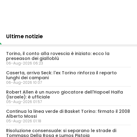
Ultime notizie
Torino, il conto alla rovescia è iniziato: ecco la
preseason dei gialloblù
06-Aug-2026 06:23
Caserta, arriva Seck: l'ex Torino rinforza il reparto
lunghi dei campani
06-Aug-2026 10:07
Robert Allen è un nuovo giocatore dell'Hapoel Haifa
(Israele): è ufficiale
05-Aug-2026 01:57
Continua la linea verde di Basket Torino: firmato il 2008
Alberto Mossi
05-Aug-2026 01:18
Risoluzione consensuale: si separano le strade di
Tommaso Della Rosa e Lumos Pistoia