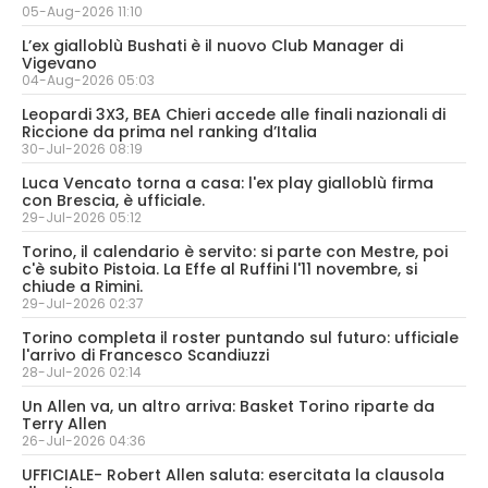
05-Aug-2026 11:10
L’ex gialloblù Bushati è il nuovo Club Manager di
Vigevano
04-Aug-2026 05:03
Leopardi 3X3, BEA Chieri accede alle finali nazionali di
Riccione da prima nel ranking d’Italia
30-Jul-2026 08:19
Luca Vencato torna a casa: l'ex play gialloblù firma
con Brescia, è ufficiale.
29-Jul-2026 05:12
Torino, il calendario è servito: si parte con Mestre, poi
c'è subito Pistoia. La Effe al Ruffini l'11 novembre, si
chiude a Rimini.
29-Jul-2026 02:37
Torino completa il roster puntando sul futuro: ufficiale
l'arrivo di Francesco Scandiuzzi
28-Jul-2026 02:14
Un Allen va, un altro arriva: Basket Torino riparte da
Terry Allen
26-Jul-2026 04:36
UFFICIALE- Robert Allen saluta: esercitata la clausola