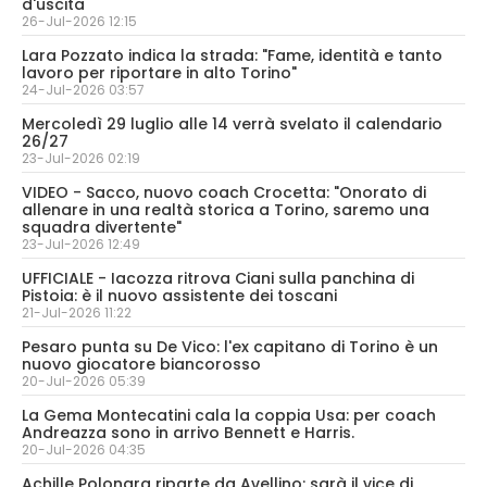
d'uscita
26-Jul-2026 12:15
Lara Pozzato indica la strada: "Fame, identità e tanto
lavoro per riportare in alto Torino"
24-Jul-2026 03:57
Mercoledì 29 luglio alle 14 verrà svelato il calendario
26/27
23-Jul-2026 02:19
VIDEO - Sacco, nuovo coach Crocetta: "Onorato di
allenare in una realtà storica a Torino, saremo una
squadra divertente"
23-Jul-2026 12:49
UFFICIALE - Iacozza ritrova Ciani sulla panchina di
Pistoia: è il nuovo assistente dei toscani
21-Jul-2026 11:22
Pesaro punta su De Vico: l'ex capitano di Torino è un
nuovo giocatore biancorosso
20-Jul-2026 05:39
La Gema Montecatini cala la coppia Usa: per coach
Andreazza sono in arrivo Bennett e Harris.
20-Jul-2026 04:35
Achille Polonara riparte da Avellino: sarà il vice di