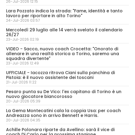
26-Jul-2026 12:15
Lara Pozzato indica la strada: "Fame, identità e tanto
lavoro per riportare in alto Torino"
24-Jul-2026 03:57
Mercoledì 29 luglio alle 14 verrà svelato il calendario
26/27
23-Jul-2026 02:19
VIDEO - Sacco, nuovo coach Crocetta: "Onorato di
allenare in una realtà storica a Torino, saremo una
squadra divertente"
23-Jul-2026 12:49
UFFICIALE - Iacozza ritrova Ciani sulla panchina di
Pistoia: è il nuovo assistente dei toscani
21-Jul-2026 11:22
Pesaro punta su De Vico: l'ex capitano di Torino è un
nuovo giocatore biancorosso
20-Jul-2026 05:39
La Gema Montecatini cala la coppia Usa: per coach
Andreazza sono in arrivo Bennett e Harris.
20-Jul-2026 04:35
Achille Polonara riparte da Avellino: sarà il vice di
coach Di Carlo per la prossima stagione.