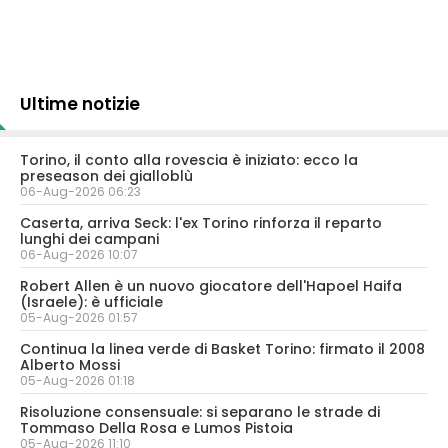
Ultime notizie
Torino, il conto alla rovescia è iniziato: ecco la
preseason dei gialloblù
06-Aug-2026 06:23
Caserta, arriva Seck: l'ex Torino rinforza il reparto
lunghi dei campani
06-Aug-2026 10:07
Robert Allen è un nuovo giocatore dell'Hapoel Haifa
(Israele): è ufficiale
05-Aug-2026 01:57
Continua la linea verde di Basket Torino: firmato il 2008
Alberto Mossi
05-Aug-2026 01:18
Risoluzione consensuale: si separano le strade di
Tommaso Della Rosa e Lumos Pistoia
05-Aug-2026 11:10