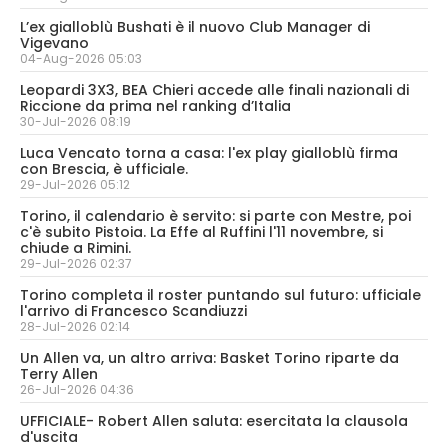
L’ex gialloblù Bushati è il nuovo Club Manager di
Vigevano
04-Aug-2026 05:03
Leopardi 3X3, BEA Chieri accede alle finali nazionali di
Riccione da prima nel ranking d’Italia
30-Jul-2026 08:19
Luca Vencato torna a casa: l'ex play gialloblù firma
con Brescia, è ufficiale.
29-Jul-2026 05:12
Torino, il calendario è servito: si parte con Mestre, poi
c'è subito Pistoia. La Effe al Ruffini l'11 novembre, si
chiude a Rimini.
29-Jul-2026 02:37
Torino completa il roster puntando sul futuro: ufficiale
l'arrivo di Francesco Scandiuzzi
28-Jul-2026 02:14
Un Allen va, un altro arriva: Basket Torino riparte da
Terry Allen
26-Jul-2026 04:36
UFFICIALE- Robert Allen saluta: esercitata la clausola
d'uscita