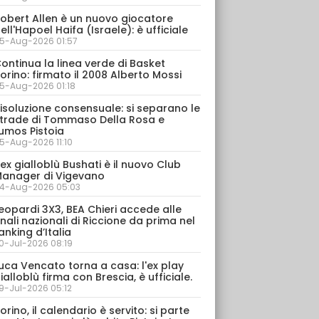
obert Allen è un nuovo giocatore
ell'Hapoel Haifa (Israele): è ufficiale
5-Aug-2026 01:57
ontinua la linea verde di Basket
orino: firmato il 2008 Alberto Mossi
5-Aug-2026 01:18
isoluzione consensuale: si separano le
trade di Tommaso Della Rosa e
umos Pistoia
5-Aug-2026 11:10
’ex gialloblù Bushati è il nuovo Club
anager di Vigevano
4-Aug-2026 05:03
eopardi 3X3, BEA Chieri accede alle
inali nazionali di Riccione da prima nel
anking d’Italia
0-Jul-2026 08:19
uca Vencato torna a casa: l'ex play
ialloblù firma con Brescia, è ufficiale.
9-Jul-2026 05:12
orino, il calendario è servito: si parte