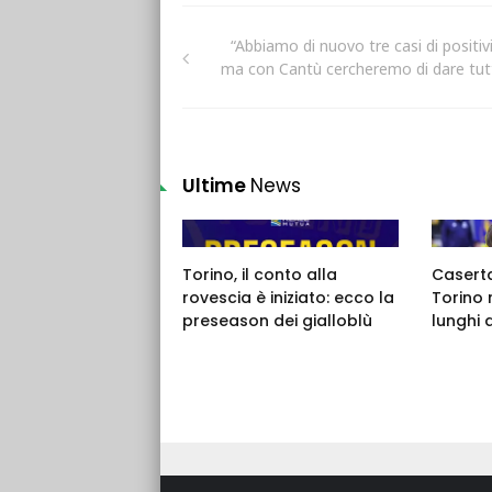
“Abbiamo di nuovo tre casi di positivi
ma con Cantù cercheremo di dare tut
Ultime
News
Torino, il conto alla
Caserta,
rovescia è iniziato: ecco la
Torino 
preseason dei gialloblù
lunghi 