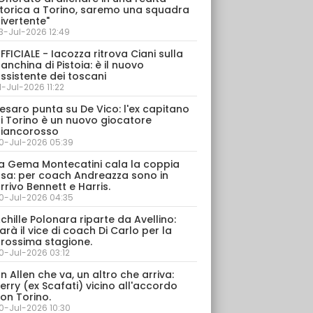
torica a Torino, saremo una squadra
ivertente"
3-Jul-2026 12:49
FFICIALE - Iacozza ritrova Ciani sulla
anchina di Pistoia: è il nuovo
ssistente dei toscani
1-Jul-2026 11:22
esaro punta su De Vico: l'ex capitano
i Torino è un nuovo giocatore
iancorosso
0-Jul-2026 05:39
a Gema Montecatini cala la coppia
sa: per coach Andreazza sono in
rrivo Bennett e Harris.
0-Jul-2026 04:35
chille Polonara riparte da Avellino:
arà il vice di coach Di Carlo per la
rossima stagione.
0-Jul-2026 03:12
n Allen che va, un altro che arriva:
erry (ex Scafati) vicino all'accordo
on Torino.
0-Jul-2026 10:30