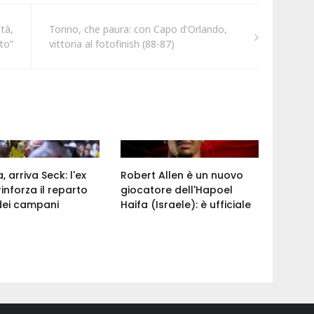
tà,
Torino, che paura: con Capo d'Orlando,
to”
vittoria al fotofinish (88-87)
 arriva Seck: l'ex
Robert Allen è un nuovo
rinforza il reparto
giocatore dell'Hapoel
dei campani
Haifa (Israele): è ufficiale