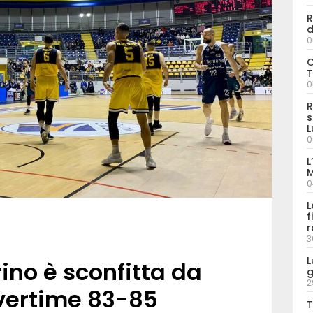
R
d
0
C
T
0
R
s
L
0
L
M
0
L
f
r
3
L
ino è sconfitta da
g
2
vertime 83-85
T