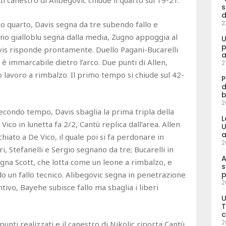
l canestro di Alibegovic chiude il quarto sul 19-21.
s
d
2
do quarto, Davis segna da tre subendo fallo e
itano gialloblu segna dalla media, Zugno appoggia al
U
p
Davis risponde prontamente. Duello Pagani-Bucarelli
a
è immarcabile dietro l’arco. Due punti di Allen,
2
 lavoro a rimbalzo. Il primo tempo si chiude sul 42-
P
d
b
2
econdo tempo, Davis sbaglia la prima tripla della
L
Vico in lunetta fa 2/2, Cantù replica dall’area. Allen
U
a
schiato a De Vico, il quale poi si fa perdonare in
2
ri, Stefanelli e Sergio segnano da tre; Bucarelli in
A
Segna Scott, che lotta come un leone a rimbalzo, e
s
p
o un fallo tecnico. Alibegovic segna in penetrazione
2
ntivo, Bayehe subisce fallo ma sbaglia i liberi
U
T
c
2
punti realizzati e il canestro di Nikolic riporta Cantù