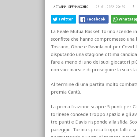
ARIANNA SPENNACCHIO
23.01.2022 20:09
0
Twitter
Facebook
Whatsap
La Reale Mutua Basket Torino scende in
sconfitte che hanno compromesso una bu
Toscano, Oboe e Raviola out per Covid. L
disputando una stagione ottima candidand
fare a meno di uno dei suoi giocatori pi
non vaccinarsi e di proseguire la sua sta
Al termine di una partita molto combat
premia Cantù.
La prima frazione si apre 5 punti per Ca
torinese concede troppo spazio e gli av
tre punti e Davis risponde alla sfida. Sco
pareggio. Torino spreca troppi falli e si 