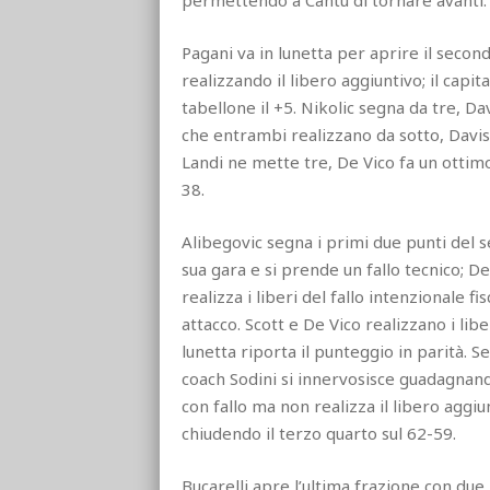
permettendo a Cantù di tornare avanti. I
Pagani va in lunetta per aprire il secon
realizzando il libero aggiuntivo; il cap
tabellone il +5. Nikolic segna da tre, 
che entrambi realizzano da sotto, Davis 
Landi ne mette tre, De Vico fa un ottimo
38.
Alibegovic segna i primi due punti del s
sua gara e si prende un fallo tecnico; De 
realizza i liberi del fallo intenzionale fi
attacco. Scott e De Vico realizzano i libe
lunetta riporta il punteggio in parità. 
coach Sodini si innervosisce guadagnand
con fallo ma non realizza il libero aggiu
chiudendo il terzo quarto sul 62-59.
Bucarelli apre l’ultima frazione con due 