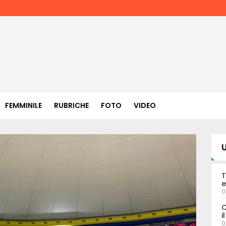
FEMMINILE
RUBRICHE
FOTO
VIDEO
U
T
e
0
C
i
0