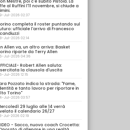
on Mestre, poi c'è subito Pistoia. La
ffe al Ruffini l'11 novembre, si chiude a
imini.
9-Jul-2026 02:37
orino completa il roster puntando sul
uturo: ufficiale l'arrivo di Francesco
candiuzzi
8-Jul-2026 02:14
n Allen va, un altro arriva: Basket
orino riparte da Terry Allen
6-Jul-2026 04:36
FFICIALE- Robert Allen saluta:
sercitata la clausola d'uscita
6-Jul-2026 12:15
ara Pozzato indica la strada: "Fame,
dentità e tanto lavoro per riportare in
lto Torino"
4-Jul-2026 03:57
ercoledì 29 luglio alle 14 verrà
velato il calendario 26/27
3-Jul-2026 02:19
IDEO - Sacco, nuovo coach Crocetta:
Onorato di allenare in una realtà