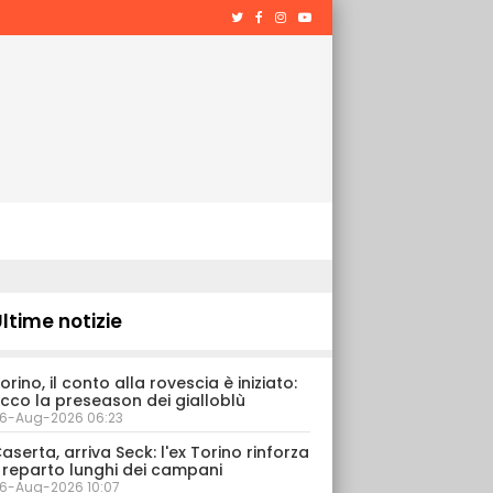
ltime notizie
orino, il conto alla rovescia è iniziato:
cco la preseason dei gialloblù
6-Aug-2026 06:23
aserta, arriva Seck: l'ex Torino rinforza
l reparto lunghi dei campani
6-Aug-2026 10:07