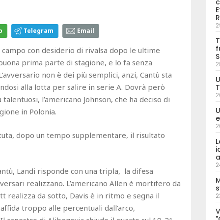
c
E
R
2
p
Telegram
Email
T
f
 campo con desiderio di rivalsa dopo le ultime
S
ona prima parte di stagione, e lo fa senza
2
’avversario non è dei più semplici, anzi, Cantù sta
U
osi alla lotta per salire in serie A. Dovrà però
T
2
ù talentuosi, l’americano Johnson, che ha deciso di
U
gione in Polonia.
e
2
tuta, dopo un tempo supplementare, il risultato
L
i
a
2
ntù, Landi risponde con una tripla, la difesa
M
versari realizzano. L’americano Allen è mortifero da
s
tt realizza da sotto, Davis è in ritmo e segna il
2
affida troppo alle percentuali dall’arco,
V
"