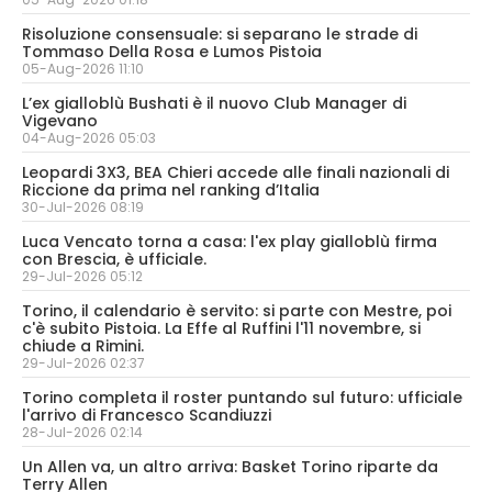
Risoluzione consensuale: si separano le strade di
Tommaso Della Rosa e Lumos Pistoia
05-Aug-2026 11:10
L’ex gialloblù Bushati è il nuovo Club Manager di
Vigevano
04-Aug-2026 05:03
Leopardi 3X3, BEA Chieri accede alle finali nazionali di
Riccione da prima nel ranking d’Italia
30-Jul-2026 08:19
Luca Vencato torna a casa: l'ex play gialloblù firma
con Brescia, è ufficiale.
29-Jul-2026 05:12
Torino, il calendario è servito: si parte con Mestre, poi
c'è subito Pistoia. La Effe al Ruffini l'11 novembre, si
chiude a Rimini.
29-Jul-2026 02:37
Torino completa il roster puntando sul futuro: ufficiale
l'arrivo di Francesco Scandiuzzi
28-Jul-2026 02:14
Un Allen va, un altro arriva: Basket Torino riparte da
Terry Allen