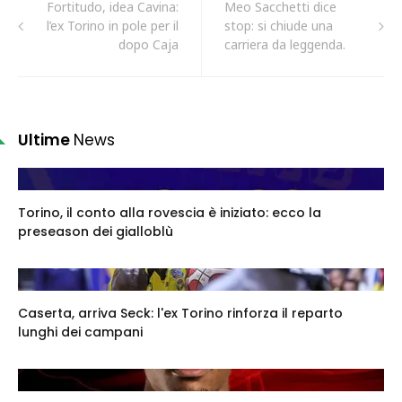
Fortitudo, idea Cavina:
Meo Sacchetti dice
l’ex Torino in pole per il
stop: si chiude una
dopo Caja
carriera da leggenda.
Ultime
News
Torino, il conto alla rovescia è iniziato: ecco la
preseason dei gialloblù
Caserta, arriva Seck: l'ex Torino rinforza il reparto
lunghi dei campani