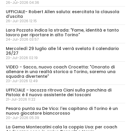
26-Jul-2026 04:36
UFFICIALE- Robert Allen saluta: esercitata la clausola
d'uscita
26-Jul-2026 12:15
Lara Pozzato indica la strada: "Fame, identità e tanto
lavoro per riportare in alto Torino"
24-Jul-2026 03:57
Mercoledì 29 luglio alle 14 verrà svelato il calendario
26/27
23-Jul-2026 02:19
VIDEO - Sacco, nuovo coach Crocetta: "Onorato di
allenare in una realtà storica a Torino, saremo una
squadra divertente"
23-Jul-2026 12:49
UFFICIALE - Iacozza ritrova Ciani sulla panchina di
Pistoia: è il nuovo assistente dei toscani
21-Jul-2026 11:22
Pesaro punta su De Vico: l'ex capitano di Torino è un
nuovo giocatore biancorosso
20-Jul-2026 05:39
La Gema Montecatini cala la coppia Usa: per coach