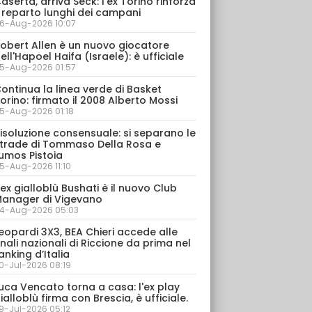
aserta, arriva Seck: l'ex Torino rinforza
l reparto lunghi dei campani
6-Aug-2026 10:07
obert Allen è un nuovo giocatore
ell'Hapoel Haifa (Israele): è ufficiale
5-Aug-2026 01:57
ontinua la linea verde di Basket
orino: firmato il 2008 Alberto Mossi
5-Aug-2026 01:18
isoluzione consensuale: si separano le
trade di Tommaso Della Rosa e
umos Pistoia
5-Aug-2026 11:10
’ex gialloblù Bushati è il nuovo Club
anager di Vigevano
4-Aug-2026 05:03
eopardi 3X3, BEA Chieri accede alle
inali nazionali di Riccione da prima nel
anking d’Italia
0-Jul-2026 08:19
uca Vencato torna a casa: l'ex play
ialloblù firma con Brescia, è ufficiale.
9-Jul-2026 05:12