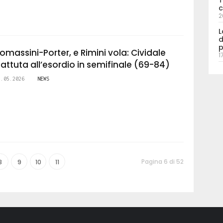
T
c
2
L
d
p
omassini-Porter, e Rimini vola: Cividale
1
attuta all’esordio in semifinale (69-84)
2.05.2026
NEWS
Pagina 6 di 52
8
9
10
11