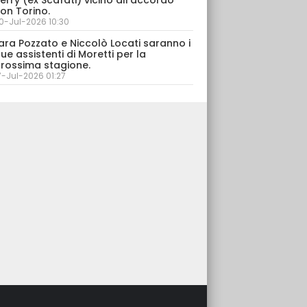
erry (ex Scafati) vicino all'accordo
on Torino.
0-Jul-2026 10:30
ara Pozzato e Niccolò Locati saranno i
ue assistenti di Moretti per la
rossima stagione.
7-Jul-2026 01:27