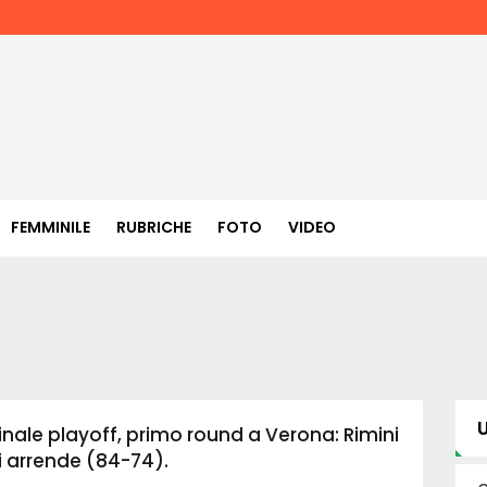
FEMMINILE
RUBRICHE
FOTO
VIDEO
U
inale playoff, primo round a Verona: Rimini
i arrende (84-74).