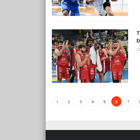
T
b
2
1
2
3
4
5
6
7