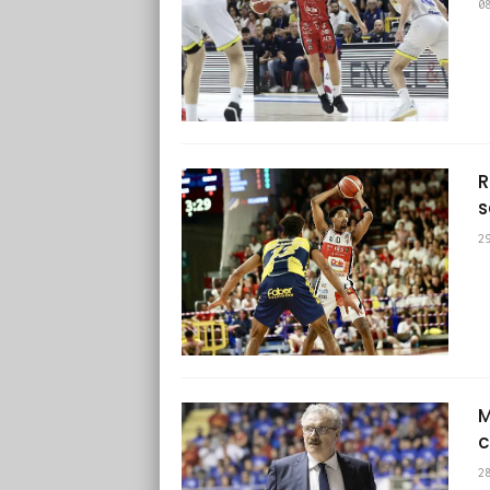
0
R
s
2
M
c
2