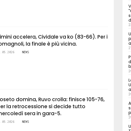
V
"
s
d
2
U
imini accelera, Cividale va ko (83-66). Per i
p
omagnoli, la finale è più vicina.
a
2
7.05.2026
NEWS
P
d
b
2
L
U
a
2
oseto domina, Ruvo crolla: finisce 105-76,
A
er la retrocessione si decide tutto
s
p
ercoledì sera in gara-5.
2
5.05.2026
NEWS
U