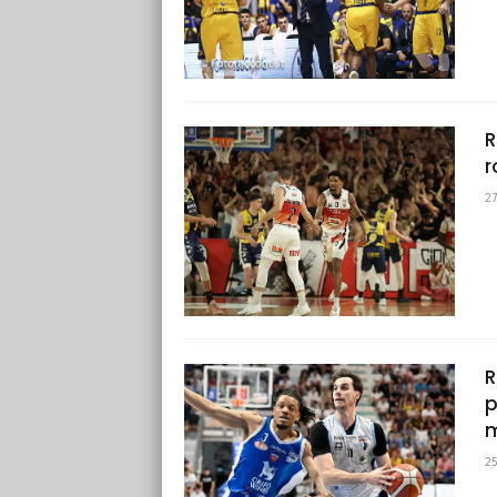
R
r
2
R
p
m
2