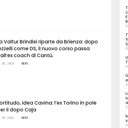
T
c
E
R
2
T
f
a Valtur Brindisi riparte da Brienza: dopo
S
ozzelli come DS, il nuovo corso passa
2
all’ex coach di Cantù.
U
T
7.05.2026
NEWS
2
U
e
2
L
i
ortitudo, idea Cavina: l’ex Torino in pole
a
2
er il dopo Caja
M
7.05.2026
NEWS
s
2