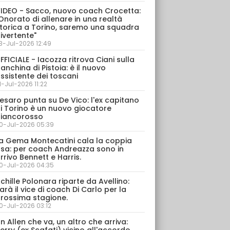
IDEO - Sacco, nuovo coach Crocetta:
Onorato di allenare in una realtà
torica a Torino, saremo una squadra
ivertente"
3-Jul-2026 12:49
FFICIALE - Iacozza ritrova Ciani sulla
anchina di Pistoia: è il nuovo
ssistente dei toscani
1-Jul-2026 11:22
esaro punta su De Vico: l'ex capitano
i Torino è un nuovo giocatore
iancorosso
0-Jul-2026 05:39
a Gema Montecatini cala la coppia
sa: per coach Andreazza sono in
rrivo Bennett e Harris.
0-Jul-2026 04:35
chille Polonara riparte da Avellino:
arà il vice di coach Di Carlo per la
rossima stagione.
0-Jul-2026 03:12
n Allen che va, un altro che arriva: