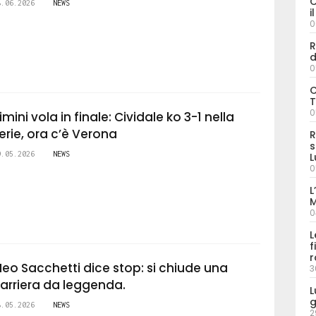
C
8.06.2026
NEWS
i
0
R
d
0
C
T
0
imini vola in finale: Cividale ko 3-1 nella
erie, ora c’è Verona
R
s
9.05.2026
NEWS
L
0
L
M
0
L
f
r
eo Sacchetti dice stop: si chiude una
3
arriera da leggenda.
L
g
8.05.2026
NEWS
2