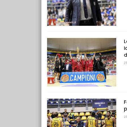
L
I
d
2
F
p
2