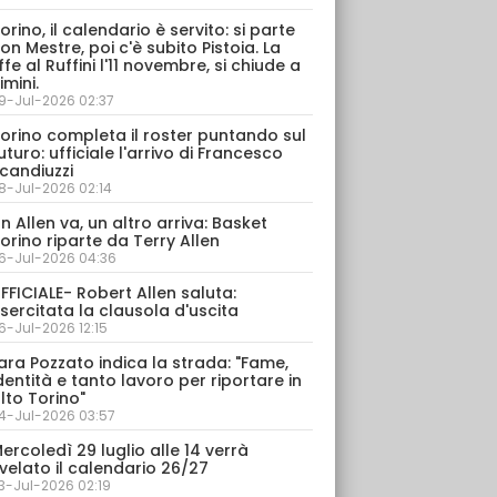
orino, il calendario è servito: si parte
on Mestre, poi c'è subito Pistoia. La
ffe al Ruffini l'11 novembre, si chiude a
imini.
9-Jul-2026 02:37
orino completa il roster puntando sul
uturo: ufficiale l'arrivo di Francesco
candiuzzi
8-Jul-2026 02:14
n Allen va, un altro arriva: Basket
orino riparte da Terry Allen
6-Jul-2026 04:36
FFICIALE- Robert Allen saluta:
sercitata la clausola d'uscita
6-Jul-2026 12:15
ara Pozzato indica la strada: "Fame,
dentità e tanto lavoro per riportare in
lto Torino"
4-Jul-2026 03:57
ercoledì 29 luglio alle 14 verrà
velato il calendario 26/27
3-Jul-2026 02:19