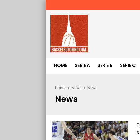
HOME
SERIE A
SERIE B
SERIE C
Home
News
News
News
F
s