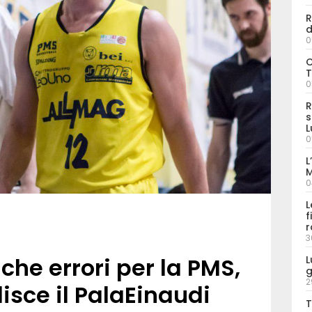
R
d
0
C
T
0
R
s
L
0
L
M
0
L
f
r
3
e errori per la PMS,
L
g
2
sce il PalaEinaudi
T