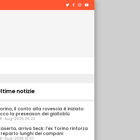
ltime notizie
orino, il conto alla rovescia è iniziato:
cco la preseason dei gialloblù
6-Aug-2026 06:23
aserta, arriva Seck: l'ex Torino rinforza
l reparto lunghi dei campani
6-Aug-2026 10:07