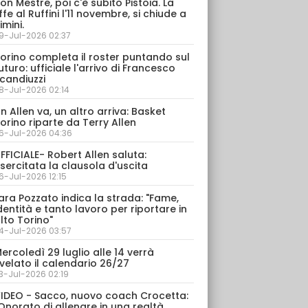
on Mestre, poi c'è subito Pistoia. La
ffe al Ruffini l'11 novembre, si chiude a
imini.
9-Jul-2026 02:37
orino completa il roster puntando sul
uturo: ufficiale l'arrivo di Francesco
candiuzzi
8-Jul-2026 02:14
n Allen va, un altro arriva: Basket
orino riparte da Terry Allen
6-Jul-2026 04:36
FFICIALE- Robert Allen saluta:
sercitata la clausola d'uscita
6-Jul-2026 12:15
ara Pozzato indica la strada: "Fame,
dentità e tanto lavoro per riportare in
lto Torino"
4-Jul-2026 03:57
ercoledì 29 luglio alle 14 verrà
velato il calendario 26/27
3-Jul-2026 02:19
IDEO - Sacco, nuovo coach Crocetta:
Onorato di allenare in una realtà