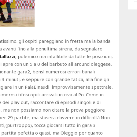
tissimo. gli ospiti pareggiano in fretta ma la banda
a avanti fino alla penultima sirena, da segnalare
Gallazzi
, polemico ma infallibile da tutte le posizioni,
e si apre con un 5 a 0 del barbuto all around oleggese,
ionante gara2, bensì numerosi errori banali
mi 3 minuti, e seppure con grande fatica, alla fine gli
ggiare in un PalaEinaudi improvvisamente spettrale,
erosi tifosi opiti arrivati in riva al Po. Come in
 dei play out, raccontare di episodi singoli e di
uo, ma non possiamo non citare la prova peggiore
er 29 partite, ma stasera davvero in difficoltà.Non
i,(purtroppo), tocca giocarsi tutto in gara 3
a partita pefetta o quasi, ma Oleggio per quanto