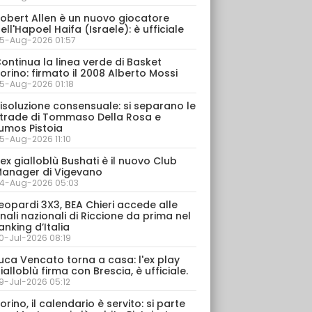
obert Allen è un nuovo giocatore
ell'Hapoel Haifa (Israele): è ufficiale
5-Aug-2026 01:57
ontinua la linea verde di Basket
orino: firmato il 2008 Alberto Mossi
5-Aug-2026 01:18
isoluzione consensuale: si separano le
trade di Tommaso Della Rosa e
umos Pistoia
5-Aug-2026 11:10
’ex gialloblù Bushati è il nuovo Club
anager di Vigevano
4-Aug-2026 05:03
eopardi 3X3, BEA Chieri accede alle
inali nazionali di Riccione da prima nel
anking d’Italia
0-Jul-2026 08:19
uca Vencato torna a casa: l'ex play
ialloblù firma con Brescia, è ufficiale.
9-Jul-2026 05:12
orino, il calendario è servito: si parte