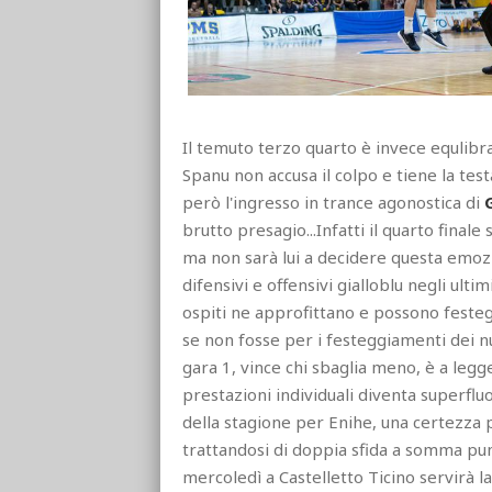
Il temuto terzo quarto è invece equlibra
Spanu non accusa il colpo e tiene la test
però l'ingresso in trance agonostica di
brutto presagio...Infatti il quarto final
ma non sarà lui a decidere questa emoz
difensivi e offensivi gialloblu negli ulti
ospiti ne approfittano e possono feste
se non fosse per i festeggiamenti dei num
gara 1, vince chi sbaglia meno, è a legge
prestazioni individuali diventa superfl
della stagione per Enihe, una certezza p
trattandosi di doppia sfida a somma punt
mercoledì a Castelletto Ticino servirà l