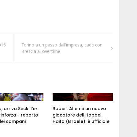
016
Torino a un passo dall'impresa, cade con
Brescia all'overtime
 arriva Seck: l'ex
Robert Allen è un nuovo
rinforza il reparto
giocatore dell'Hapoel
dei campani
Haifa (Israele): è ufficiale