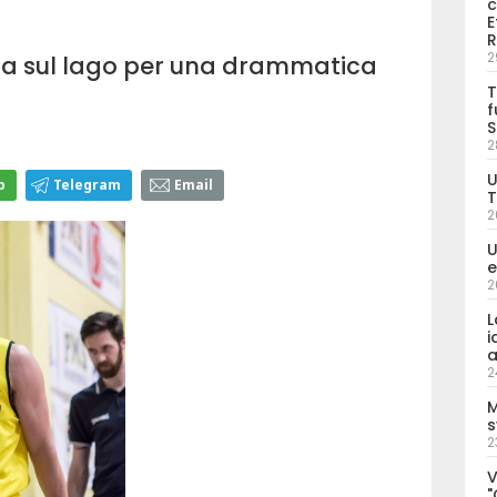
c
E
R
2
orna sul lago per una drammatica
T
f
S
2
U
p
Telegram
Email
T
2
U
e
2
L
i
a
2
M
s
2
V
"