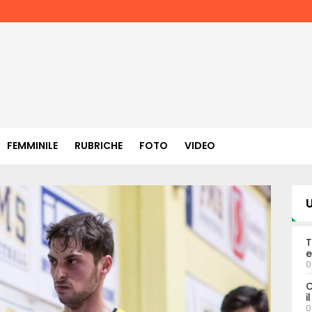
FEMMINILE
RUBRICHE
FOTO
VIDEO
U
T
e
0
C
i
0