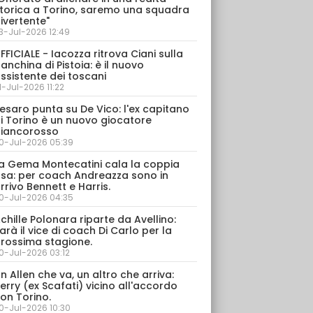
torica a Torino, saremo una squadra
ivertente"
3-Jul-2026 12:49
FFICIALE - Iacozza ritrova Ciani sulla
anchina di Pistoia: è il nuovo
ssistente dei toscani
1-Jul-2026 11:22
esaro punta su De Vico: l'ex capitano
i Torino è un nuovo giocatore
iancorosso
0-Jul-2026 05:39
a Gema Montecatini cala la coppia
sa: per coach Andreazza sono in
rrivo Bennett e Harris.
0-Jul-2026 04:35
chille Polonara riparte da Avellino:
arà il vice di coach Di Carlo per la
rossima stagione.
0-Jul-2026 03:12
n Allen che va, un altro che arriva:
erry (ex Scafati) vicino all'accordo
on Torino.
0-Jul-2026 10:30