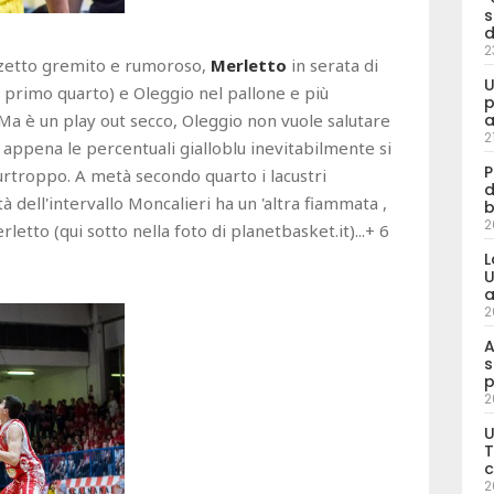
s
d
2
zzetto gremito e rumoroso,
Merletto
in serata di
U
lo primo quarto) e Oleggio nel pallone e più
p
..Ma è un play out secco, Oleggio non vuole salutare
a
2
n appena le percentuali gialloblu inevitabilmente si
P
urtroppo. A metà secondo quarto i lacustri
d
 dell'intervallo Moncalieri ha un 'altra fiammata ,
b
2
letto (qui sotto nella foto di planetbasket.it)...+ 6
L
U
a
2
A
s
p
2
U
T
c
2