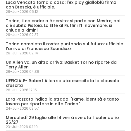
Luca Vencato torna a casa: l'ex play gialloblù firma
con Brescia, è ufficiale.
29-Jul-2026 05:12
Torino, il calendario è servito: si parte con Mestre, poi
c'è subito Pistoia. La Effe al Ruffini l'11 novembre, si
chiude a Rimini.
29-Jul-2026 02:37
Torino completa il roster puntando sul futuro: ufficiale
l'arrivo di Francesco Scandiuzzi
28-Jul-2026 02:14
Un Allen va, un altro arriva: Basket Torino riparte da
Terry Allen
26-Jul-2026 04:36
UFFICIALE- Robert Allen saluta: esercitata la clausola
d'uscita
26-Jul-2026 12:15
Lara Pozzato indica la strada: "Fame, identità e tanto
lavoro per riportare in alto Torino"
24-Jul-2026 03:57
Mercoledì 29 luglio alle 14 verrà svelato il calendario
26/27
23-Jul-2026 02:19