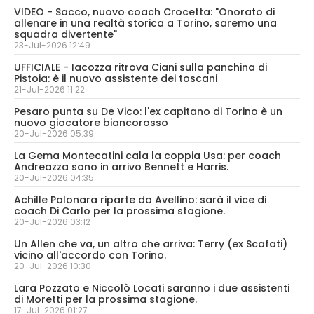
VIDEO - Sacco, nuovo coach Crocetta: "Onorato di
allenare in una realtà storica a Torino, saremo una
squadra divertente"
23-Jul-2026 12:49
UFFICIALE - Iacozza ritrova Ciani sulla panchina di
Pistoia: è il nuovo assistente dei toscani
21-Jul-2026 11:22
Pesaro punta su De Vico: l'ex capitano di Torino è un
nuovo giocatore biancorosso
20-Jul-2026 05:39
La Gema Montecatini cala la coppia Usa: per coach
Andreazza sono in arrivo Bennett e Harris.
20-Jul-2026 04:35
Achille Polonara riparte da Avellino: sarà il vice di
coach Di Carlo per la prossima stagione.
20-Jul-2026 03:12
Un Allen che va, un altro che arriva: Terry (ex Scafati)
vicino all'accordo con Torino.
20-Jul-2026 10:30
Lara Pozzato e Niccolò Locati saranno i due assistenti
di Moretti per la prossima stagione.
17-Jul-2026 01:27