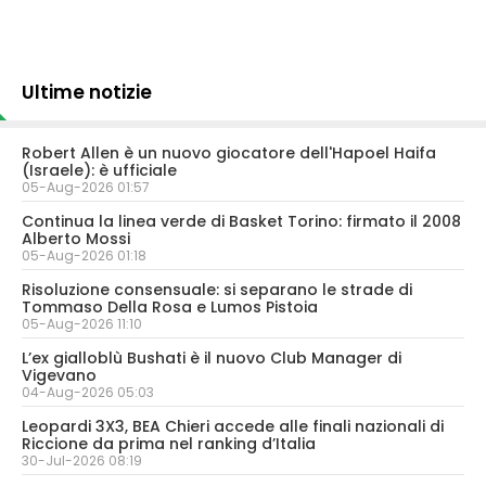
Ultime notizie
Robert Allen è un nuovo giocatore dell'Hapoel Haifa
(Israele): è ufficiale
05-Aug-2026 01:57
Continua la linea verde di Basket Torino: firmato il 2008
Alberto Mossi
05-Aug-2026 01:18
Risoluzione consensuale: si separano le strade di
Tommaso Della Rosa e Lumos Pistoia
05-Aug-2026 11:10
L’ex gialloblù Bushati è il nuovo Club Manager di
Vigevano
04-Aug-2026 05:03
Leopardi 3X3, BEA Chieri accede alle finali nazionali di
Riccione da prima nel ranking d’Italia
30-Jul-2026 08:19