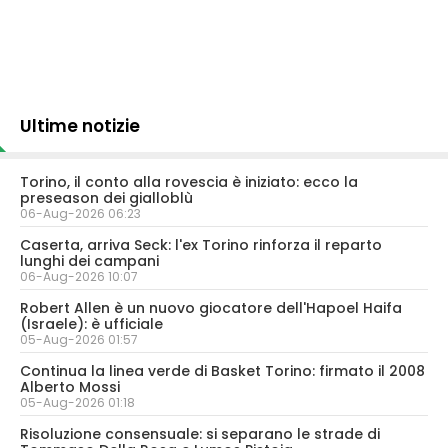
Ultime notizie
Torino, il conto alla rovescia è iniziato: ecco la
preseason dei gialloblù
06-Aug-2026 06:23
Caserta, arriva Seck: l'ex Torino rinforza il reparto
lunghi dei campani
06-Aug-2026 10:07
Robert Allen è un nuovo giocatore dell'Hapoel Haifa
(Israele): è ufficiale
05-Aug-2026 01:57
Continua la linea verde di Basket Torino: firmato il 2008
Alberto Mossi
05-Aug-2026 01:18
Risoluzione consensuale: si separano le strade di