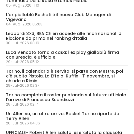
Tommaso Della Rosa e Lumos Pistoia
05-Aug-2026 11:10
L’ex gialloblù Bushati è il nuovo Club Manager di
Vigevano
04-Aug-2026 05:03
Leopardi 3X3, BEA Chieri accede alle finali nazionali di
Riccione da prima nel ranking d’Italia
30-Jul-2026 08:19
Luca Vencato torna a casa: l'ex play gialloblù firma
con Brescia, è ufficiale.
29-Jul-2026 05:12
Torino, il calendario è servito: si parte con Mestre, poi
c'è subito Pistoia. La Effe al Ruffini l'11 novembre, si
chiude a Rimini.
29-Jul-2026 02:37
Torino completa il roster puntando sul futuro: ufficiale
l'arrivo di Francesco Scandiuzzi
28-Jul-2026 02:14
Un Allen va, un altro arriva: Basket Torino riparte da
Terry Allen
26-Jul-2026 04:36
UFFICIALE- Robert Allen saluta: esercitata la clausola