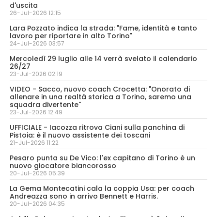
d'uscita
26-Jul-2026 12:15
Lara Pozzato indica la strada: "Fame, identità e tanto
lavoro per riportare in alto Torino"
24-Jul-2026 03:57
Mercoledì 29 luglio alle 14 verrà svelato il calendario
26/27
23-Jul-2026 02:19
VIDEO - Sacco, nuovo coach Crocetta: "Onorato di
allenare in una realtà storica a Torino, saremo una
squadra divertente"
23-Jul-2026 12:49
UFFICIALE - Iacozza ritrova Ciani sulla panchina di
Pistoia: è il nuovo assistente dei toscani
21-Jul-2026 11:22
Pesaro punta su De Vico: l'ex capitano di Torino è un
nuovo giocatore biancorosso
20-Jul-2026 05:39
La Gema Montecatini cala la coppia Usa: per coach
Andreazza sono in arrivo Bennett e Harris.
20-Jul-2026 04:35