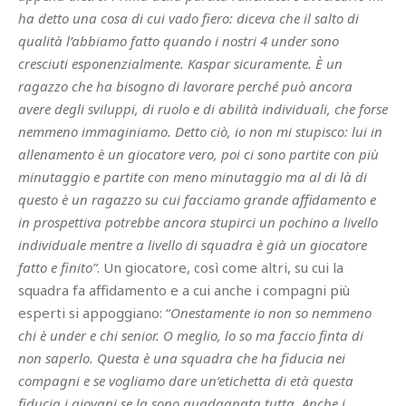
ha detto una cosa di cui vado fiero: diceva che il salto di
qualità l’abbiamo fatto quando i nostri 4 under sono
cresciuti esponenzialmente. Kaspar sicuramente. È un
ragazzo che ha bisogno di lavorare perché può ancora
avere degli sviluppi, di ruolo e di abilità individuali, che forse
nemmeno immaginiamo. Detto ciò, io non mi stupisco: lui in
allenamento è un giocatore vero, poi ci sono partite con più
minutaggio e partite con meno minutaggio ma al di là di
questo è un ragazzo su cui facciamo grande affidamento e
in prospettiva potrebbe ancora stupirci un pochino a livello
individuale mentre a livello di squadra è già un giocatore
fatto e finito”
. Un giocatore, così come altri, su cui la
squadra fa affidamento e a cui anche i compagni più
esperti si appoggiano: “
Onestamente io non so nemmeno
chi è under e chi senior. O meglio, lo so ma faccio finta di
non saperlo. Questa è una squadra che ha fiducia nei
compagni e se vogliamo dare un’etichetta di età questa
fiducia i giovani se la sono guadagnata tutta. Anche i