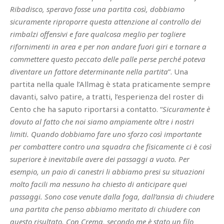
Ribadisco, speravo fosse una partita così, dobbiamo
sicuramente riproporre questa attenzione al controllo dei
rimbalzi offensivi e fare qualcosa meglio per togliere
rifornimenti in area e per non andare fuori giri e tornare a
commettere questo peccato delle palle perse perché poteva
diventare un fattore determinante nella partita
”. Una
partita nella quale l’Allmag è stata praticamente sempre
davanti, salvo patire, a tratti, l’esperienza del roster di
Cento che ha saputo riportarsi a contatto. “
Sicuramente è
dovuto al fatto che noi siamo ampiamente oltre i nostri
limiti. Quando dobbiamo fare uno sforzo così importante
per combattere contro una squadra che fisicamente ci è così
superiore è inevitabile avere dei passaggi a vuoto. Per
esempio, un paio di canestri li abbiamo presi su situazioni
molto facili ma nessuno ha chiesto di anticipare quei
passaggi. Sono cose venute dalla foga, dall’ansia di chiudere
una partita che penso abbiamo meritato di chiudere con
questo risultato. Con Crema, secondo me è stato un filo