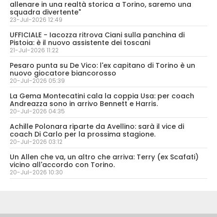
allenare in una realtà storica a Torino, saremo una
squadra divertente"
23-Jul-2026 12:49
UFFICIALE - Iacozza ritrova Ciani sulla panchina di
Pistoia: è il nuovo assistente dei toscani
21-Jul-2026 11:22
Pesaro punta su De Vico: l'ex capitano di Torino è un
nuovo giocatore biancorosso
20-Jul-2026 05:39
La Gema Montecatini cala la coppia Usa: per coach
Andreazza sono in arrivo Bennett e Harris.
20-Jul-2026 04:35
Achille Polonara riparte da Avellino: sarà il vice di
coach Di Carlo per la prossima stagione.
20-Jul-2026 03:12
Un Allen che va, un altro che arriva: Terry (ex Scafati)
vicino all'accordo con Torino.
20-Jul-2026 10:30