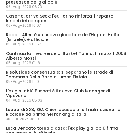
preseason dei gialloblù
06-Aug-2026 06:23
Caserta, arriva Seck: l'ex Torino rinforza il reparto
lunghi dei campani
06-Aug-2026 10:07
Robert Allen è un nuovo giocatore dell'Hapoel Haifa
(Israele): è ufficiale
05-Aug-2026 01:57
Continua la linea verde di Basket Torino: firmato il 2008
Alberto Mossi
05-Aug-2026 01:18
Risoluzione consensuale: si separano le strade di
Tommaso Della Rosa e Lumos Pistoia
05-Aug-2026 11:10
L’ex gialloblù Bushati è il nuovo Club Manager di
Vigevano
04-Aug-2026 05:03
Leopardi 3X3, BEA Chieri accede alle finali nazionali di
Riccione da prima nel ranking d’Italia
30-Jul-2026 08:19
Luca Vencato torna a casa: l'ex play gialloblù firma
con Brescia, è ufficiale.