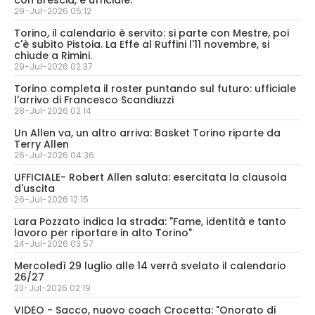
29-Jul-2026 05:12
Torino, il calendario è servito: si parte con Mestre, poi
c'è subito Pistoia. La Effe al Ruffini l'11 novembre, si
chiude a Rimini.
29-Jul-2026 02:37
Torino completa il roster puntando sul futuro: ufficiale
l'arrivo di Francesco Scandiuzzi
28-Jul-2026 02:14
Un Allen va, un altro arriva: Basket Torino riparte da
Terry Allen
26-Jul-2026 04:36
UFFICIALE- Robert Allen saluta: esercitata la clausola
d'uscita
26-Jul-2026 12:15
Lara Pozzato indica la strada: "Fame, identità e tanto
lavoro per riportare in alto Torino"
24-Jul-2026 03:57
Mercoledì 29 luglio alle 14 verrà svelato il calendario
26/27
23-Jul-2026 02:19
VIDEO - Sacco, nuovo coach Crocetta: "Onorato di