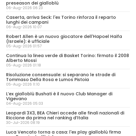
preseason dei gialloblù
06-Aug-2026 06:23
Caserta, arriva Seck: l'ex Torino rinforza il reparto
lunghi dei campani
06-Aug-2026 10:07
Robert Allen è un nuovo giocatore dell'Hapoel Haifa
(Israele): è ufficiale
05-Aug-2026 01:57
Continua la linea verde di Basket Torino: firmato il 2008
Alberto Mossi
05-Aug-2026 01:18
Risoluzione consensuale: si separano le strade di
Tommaso Della Rosa e Lumos Pistoia
05-Aug-2026 11:10
L’ex gialloblù Bushati è il nuovo Club Manager di
Vigevano
04-Aug-2026 05:03
Leopardi 3X3, BEA Chieri accede alle finali nazionali di
Riccione da prima nel ranking d’Italia
30-Jul-2026 08:19
Luca Vencato torna a casa: l'ex play gialloblù firma