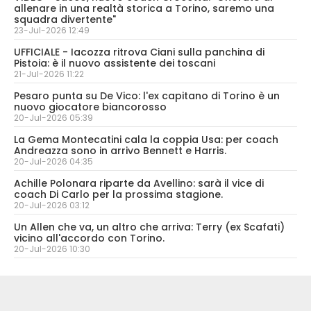
allenare in una realtà storica a Torino, saremo una
squadra divertente"
23-Jul-2026 12:49
UFFICIALE - Iacozza ritrova Ciani sulla panchina di
Pistoia: è il nuovo assistente dei toscani
21-Jul-2026 11:22
Pesaro punta su De Vico: l'ex capitano di Torino è un
nuovo giocatore biancorosso
20-Jul-2026 05:39
La Gema Montecatini cala la coppia Usa: per coach
Andreazza sono in arrivo Bennett e Harris.
20-Jul-2026 04:35
Achille Polonara riparte da Avellino: sarà il vice di
coach Di Carlo per la prossima stagione.
20-Jul-2026 03:12
Un Allen che va, un altro che arriva: Terry (ex Scafati)
vicino all'accordo con Torino.
20-Jul-2026 10:30