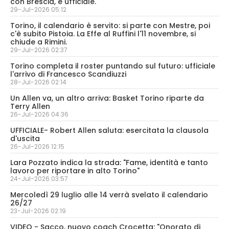
con Brescia, è ufficiale.
29-Jul-2026 05:12
Torino, il calendario è servito: si parte con Mestre, poi
c'è subito Pistoia. La Effe al Ruffini l'11 novembre, si
chiude a Rimini.
29-Jul-2026 02:37
Torino completa il roster puntando sul futuro: ufficiale
l'arrivo di Francesco Scandiuzzi
28-Jul-2026 02:14
Un Allen va, un altro arriva: Basket Torino riparte da
Terry Allen
26-Jul-2026 04:36
UFFICIALE- Robert Allen saluta: esercitata la clausola
d'uscita
26-Jul-2026 12:15
Lara Pozzato indica la strada: "Fame, identità e tanto
lavoro per riportare in alto Torino"
24-Jul-2026 03:57
Mercoledì 29 luglio alle 14 verrà svelato il calendario
26/27
23-Jul-2026 02:19
VIDEO - Sacco, nuovo coach Crocetta: "Onorato di