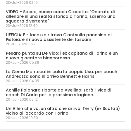
23-Jul-2026 02:19
VIDEO - Sacco, nuovo coach Crocetta: "Onorato di
allenare in una realtà storica a Torino, saremo una
squadra divertente"
23-Jul-2026 12:49
UFFICIALE - Iacozza ritrova Ciani sulla panchina di
Pistoia: è il nuovo assistente dei toscani
21-Jul-2026 11:22
Pesaro punta su De Vico: l'ex capitano di Torino è un
nuovo giocatore biancorosso
20-Jul-2026 05:39
La Gema Montecatini cala la coppia Usa: per coach
Andreazza sono in arrivo Bennett e Harris.
20-Jul-2026 04:35
Achille Polonara riparte da Avellino: sarà il vice di
coach Di Carlo per la prossima stagione.
20-Jul-2026 03:12
Un Allen che va, un altro che arriva: Terry (ex Scafati)
vicino all'accordo con Torino.
20-Jul-2026 10:30