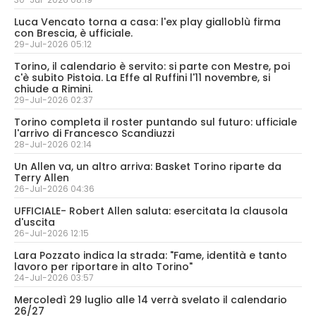
Luca Vencato torna a casa: l'ex play gialloblù firma
con Brescia, è ufficiale.
29-Jul-2026 05:12
Torino, il calendario è servito: si parte con Mestre, poi
c'è subito Pistoia. La Effe al Ruffini l'11 novembre, si
chiude a Rimini.
29-Jul-2026 02:37
Torino completa il roster puntando sul futuro: ufficiale
l'arrivo di Francesco Scandiuzzi
28-Jul-2026 02:14
Un Allen va, un altro arriva: Basket Torino riparte da
Terry Allen
26-Jul-2026 04:36
UFFICIALE- Robert Allen saluta: esercitata la clausola
d'uscita
26-Jul-2026 12:15
Lara Pozzato indica la strada: "Fame, identità e tanto
lavoro per riportare in alto Torino"
24-Jul-2026 03:57
Mercoledì 29 luglio alle 14 verrà svelato il calendario
26/27