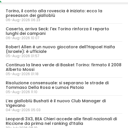
Torino, il conto alla rovescia è iniziato: ecco la
preseason dei gialloblù
06-Aug-2026 06:23
Caserta, arriva Seck: l'ex Torino rinforza il reparto
lunghi dei campani
06-Aug-2026 10:07
Robert Allen è un nuovo giocatore dell'Hapoel Haifa
(Israele): è ufficiale
05-Aug-2026 01:57
Continua la linea verde di Basket Torino: firmato il 2008
Alberto Mossi
05-Aug-2026 01:18
Risoluzione consensuale: si separano le strade di
Tommaso Della Rosa e Lumos Pistoia
05-Aug-2026 11:10
L’ex gialloblù Bushati è il nuovo Club Manager di
Vigevano
04-Aug-2026 05:03
Leopardi 3X3, BEA Chieri accede alle finali nazionali di
Riccione da prima nel ranking d’Italia
30-Jul-2026 08:19