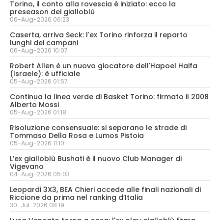
Torino, il conto alla rovescia è iniziato: ecco la
preseason dei gialloblù
06-Aug-2026 06:23
Caserta, arriva Seck: l'ex Torino rinforza il reparto
lunghi dei campani
06-Aug-2026 10:07
Robert Allen è un nuovo giocatore dell'Hapoel Haifa
(Israele): è ufficiale
05-Aug-2026 01:57
Continua la linea verde di Basket Torino: firmato il 2008
Alberto Mossi
05-Aug-2026 01:18
Risoluzione consensuale: si separano le strade di
Tommaso Della Rosa e Lumos Pistoia
05-Aug-2026 11:10
L’ex gialloblù Bushati è il nuovo Club Manager di
Vigevano
04-Aug-2026 05:03
Leopardi 3X3, BEA Chieri accede alle finali nazionali di
Riccione da prima nel ranking d’Italia
30-Jul-2026 08:19