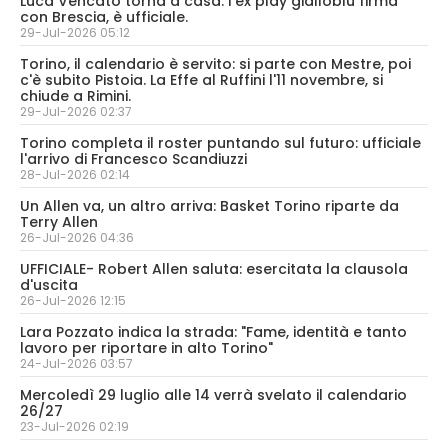
Luca Vencato torna a casa: l'ex play gialloblù firma
con Brescia, è ufficiale.
29-Jul-2026 05:12
Torino, il calendario è servito: si parte con Mestre, poi
c'è subito Pistoia. La Effe al Ruffini l'11 novembre, si
chiude a Rimini.
29-Jul-2026 02:37
Torino completa il roster puntando sul futuro: ufficiale
l'arrivo di Francesco Scandiuzzi
28-Jul-2026 02:14
Un Allen va, un altro arriva: Basket Torino riparte da
Terry Allen
26-Jul-2026 04:36
UFFICIALE- Robert Allen saluta: esercitata la clausola
d'uscita
26-Jul-2026 12:15
Lara Pozzato indica la strada: "Fame, identità e tanto
lavoro per riportare in alto Torino"
24-Jul-2026 03:57
Mercoledì 29 luglio alle 14 verrà svelato il calendario
26/27
23-Jul-2026 02:19