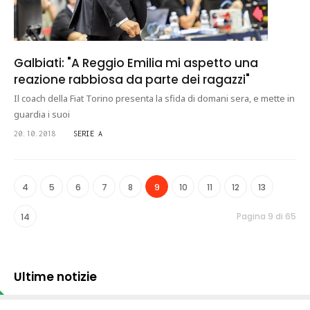
Galbiati: "A Reggio Emilia mi aspetto una
reazione rabbiosa da parte dei ragazzi"
Il coach della Fiat Torino presenta la sfida di domani sera, e mette in
guardia i suoi
20.10.2018
SERIE A
4
5
6
7
8
9
10
11
12
13
Pagina 9 di 65
14
Ultime notizie