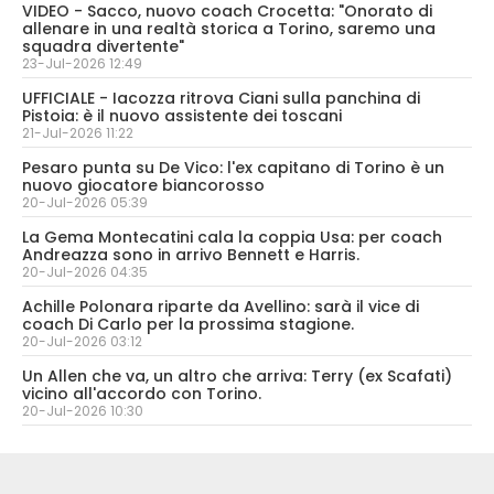
VIDEO - Sacco, nuovo coach Crocetta: "Onorato di
allenare in una realtà storica a Torino, saremo una
squadra divertente"
23-Jul-2026 12:49
UFFICIALE - Iacozza ritrova Ciani sulla panchina di
Pistoia: è il nuovo assistente dei toscani
21-Jul-2026 11:22
Pesaro punta su De Vico: l'ex capitano di Torino è un
nuovo giocatore biancorosso
20-Jul-2026 05:39
La Gema Montecatini cala la coppia Usa: per coach
Andreazza sono in arrivo Bennett e Harris.
20-Jul-2026 04:35
Achille Polonara riparte da Avellino: sarà il vice di
coach Di Carlo per la prossima stagione.
20-Jul-2026 03:12
Un Allen che va, un altro che arriva: Terry (ex Scafati)
vicino all'accordo con Torino.
20-Jul-2026 10:30