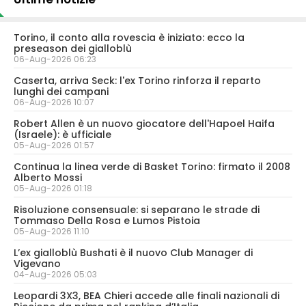
Torino, il conto alla rovescia è iniziato: ecco la
preseason dei gialloblù
06-Aug-2026 06:23
Caserta, arriva Seck: l'ex Torino rinforza il reparto
lunghi dei campani
06-Aug-2026 10:07
Robert Allen è un nuovo giocatore dell'Hapoel Haifa
(Israele): è ufficiale
05-Aug-2026 01:57
Continua la linea verde di Basket Torino: firmato il 2008
Alberto Mossi
05-Aug-2026 01:18
Risoluzione consensuale: si separano le strade di
Tommaso Della Rosa e Lumos Pistoia
05-Aug-2026 11:10
L’ex gialloblù Bushati è il nuovo Club Manager di
Vigevano
04-Aug-2026 05:03
Leopardi 3X3, BEA Chieri accede alle finali nazionali di