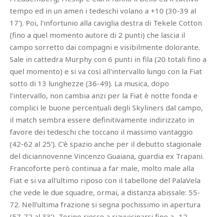
tempo ed in un amen i tedeschi volano a +10 (30-39 al
17'). Poi, l'infortunio alla caviglia destra di Tekele Cotton
(fino a quel momento autore di 2 punti) che lascia il
campo sorretto dai compagni e visibilmente dolorante.
Sale in cattedra Murphy con 6 punti in fila (20 totali fino a
quel momento) e si va così all'intervallo lungo con la Fiat
sotto di 13 lunghezze (36-49). La musica, dopo
l'intervallo, non cambia anzi per la Fiat è notte fonda e
complici le buone percentuali degli Skyliners dal campo,
il match sembra essere definitivamente indirizzato in
favore dei tedeschi che toccano il massimo vantaggio
(42-62 al 25'). C'è spazio anche per il debutto stagionale
del diciannovenne Vincenzo Guaiana, guardia ex Trapani.
Francoforte però continua a far male, molto male alla
Fiat e si va all'ultimo riposo con il tabellone del PalaVela
che vede le due squadre, ormai, a distanza abissale: 55-
72. Nell'ultima frazione si segna pochissimo in apertura
(57-72 al 33’), Torino riesce a riavvicinarsi fino a -12