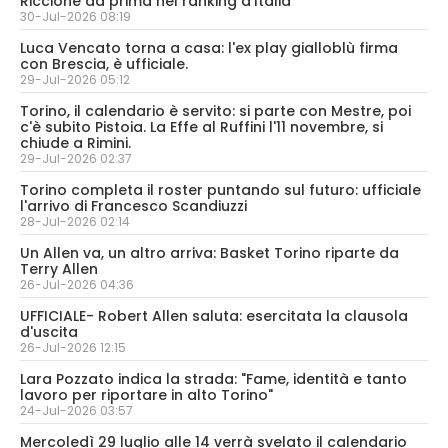
Riccione da prima nel ranking d’Italia
30-Jul-2026 08:19
Luca Vencato torna a casa: l'ex play gialloblù firma
con Brescia, è ufficiale.
29-Jul-2026 05:12
Torino, il calendario è servito: si parte con Mestre, poi
c'è subito Pistoia. La Effe al Ruffini l'11 novembre, si
chiude a Rimini.
29-Jul-2026 02:37
Torino completa il roster puntando sul futuro: ufficiale
l'arrivo di Francesco Scandiuzzi
28-Jul-2026 02:14
Un Allen va, un altro arriva: Basket Torino riparte da
Terry Allen
26-Jul-2026 04:36
UFFICIALE- Robert Allen saluta: esercitata la clausola
d'uscita
26-Jul-2026 12:15
Lara Pozzato indica la strada: "Fame, identità e tanto
lavoro per riportare in alto Torino"
24-Jul-2026 03:57
Mercoledì 29 luglio alle 14 verrà svelato il calendario