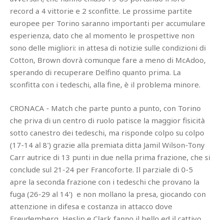
record a 4 vittorie e 2 sconfitte. Le prossime partite
europee per Torino saranno importanti per accumulare
esperienza, dato che al momento le prospettive non
sono delle migliori: in attesa di notizie sulle condizioni di
Cotton, Brown dovrà comunque fare a meno di McAdoo,
sperando di recuperare Delfino quanto prima. La
sconfitta con i tedeschi, alla fine, è il problema minore.
CRONACA - Match che parte punto a punto, con Torino
che priva di un centro di ruolo patisce la maggior fisicità
sotto canestro dei tedeschi, ma risponde colpo su colpo
(17-14 al 8') grazie alla premiata ditta Jamil Wilson-Tony
Carr autrice di 13 punti in due nella prima frazione, che si
conclude sul 21-24 per Francoforte. Il parziale di 0-5
apre la seconda frazione con i tedeschi che provano la
fuga (26-29 al 14') e non mollano la presa, giocando con
attenzione in difesa e costanza in attacco dove
Freudemberg, Heslip e Clark fanno il bello ed il cattivo