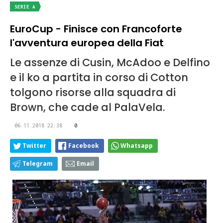
SERIE A
EuroCup - Finisce con Francoforte
l'avventura europea della Fiat
Le assenze di Cusin, McAdoo e Delfino
e il ko a partita in corso di Cotton
tolgono risorse alla squadra di
Brown, che cade al PalaVela.
06.11.2018 22:38
0
Twitter
Facebook
Whatsapp
Telegram
Email