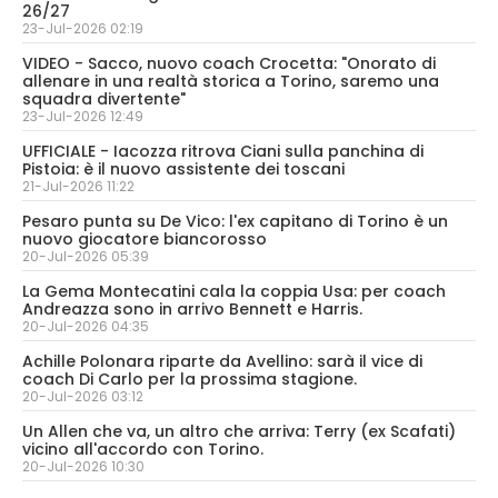
26/27
23-Jul-2026 02:19
VIDEO - Sacco, nuovo coach Crocetta: "Onorato di
allenare in una realtà storica a Torino, saremo una
squadra divertente"
23-Jul-2026 12:49
UFFICIALE - Iacozza ritrova Ciani sulla panchina di
Pistoia: è il nuovo assistente dei toscani
21-Jul-2026 11:22
Pesaro punta su De Vico: l'ex capitano di Torino è un
nuovo giocatore biancorosso
20-Jul-2026 05:39
La Gema Montecatini cala la coppia Usa: per coach
Andreazza sono in arrivo Bennett e Harris.
20-Jul-2026 04:35
Achille Polonara riparte da Avellino: sarà il vice di
coach Di Carlo per la prossima stagione.
20-Jul-2026 03:12
Un Allen che va, un altro che arriva: Terry (ex Scafati)
vicino all'accordo con Torino.
20-Jul-2026 10:30