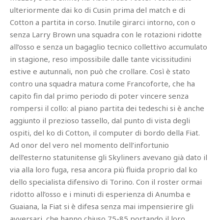
ulteriormente dai ko di Cusin prima del match e di
Cotton a partita in corso. Inutile girarci intorno, con o
senza Larry Brown una squadra con le rotazioni ridotte
all’osso e senza un bagaglio tecnico collettivo accumulato
in stagione, reso impossibile dalle tante vicissitudini
estive e autunnali, non può che crollare. Così è stato
contro una squadra matura come Francoforte, che ha
capito fin dal primo periodo di poter vincere senza
rompersi il collo: al piano partita dei tedeschi si è anche
aggiunto il prezioso tassello, dal punto di vista degli
ospiti, del ko di Cotton, il computer di bordo della Fiat.
Ad onor del vero nel momento dell’infortunio
dell’esterno statunitense gli Skyliners avevano già dato il
via alla loro fuga, resa ancora più fluida proprio dal ko
dello specialista difensivo di Torino. Con il roster ormai
ridotto all’osso e i minuti di esperienza di Anumba e
Guaiana, la Fiat si è difesa senza mai impensierire gli
avversari, che hanno chiuso 75-85 portando il loro