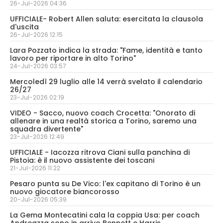
26-Jul-2026 04:36
UFFICIALE- Robert Allen saluta: esercitata la clausola
d'uscita
26-Jul-2026 12:15
Lara Pozzato indica la strada: "Fame, identità e tanto
lavoro per riportare in alto Torino"
24-Jul-2026 03:57
Mercoledì 29 luglio alle 14 verrà svelato il calendario
26/27
23-Jul-2026 02:19
VIDEO - Sacco, nuovo coach Crocetta: "Onorato di
allenare in una realtà storica a Torino, saremo una
squadra divertente"
23-Jul-2026 12:49
UFFICIALE - Iacozza ritrova Ciani sulla panchina di
Pistoia: è il nuovo assistente dei toscani
21-Jul-2026 11:22
Pesaro punta su De Vico: l'ex capitano di Torino è un
nuovo giocatore biancorosso
20-Jul-2026 05:39
La Gema Montecatini cala la coppia Usa: per coach