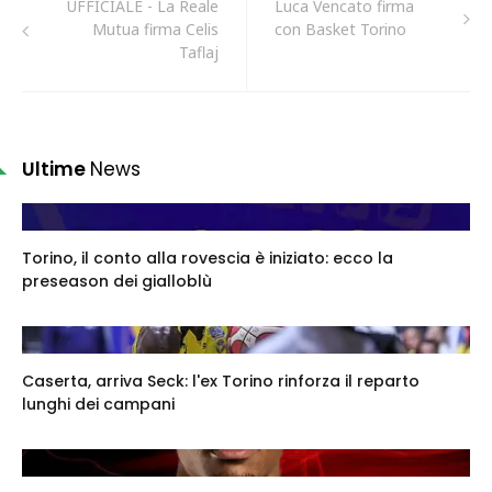
UFFICIALE - La Reale
Luca Vencato firma
Mutua firma Celis
con Basket Torino
Taflaj
Ultime
News
Torino, il conto alla rovescia è iniziato: ecco la
preseason dei gialloblù
Caserta, arriva Seck: l'ex Torino rinforza il reparto
lunghi dei campani