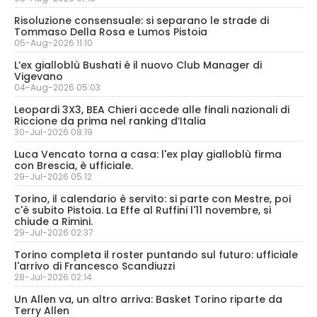
Risoluzione consensuale: si separano le strade di
Tommaso Della Rosa e Lumos Pistoia
05-Aug-2026 11:10
L’ex gialloblù Bushati è il nuovo Club Manager di
Vigevano
04-Aug-2026 05:03
Leopardi 3X3, BEA Chieri accede alle finali nazionali di
Riccione da prima nel ranking d’Italia
30-Jul-2026 08:19
Luca Vencato torna a casa: l'ex play gialloblù firma
con Brescia, è ufficiale.
29-Jul-2026 05:12
Torino, il calendario è servito: si parte con Mestre, poi
c'è subito Pistoia. La Effe al Ruffini l'11 novembre, si
chiude a Rimini.
29-Jul-2026 02:37
Torino completa il roster puntando sul futuro: ufficiale
l'arrivo di Francesco Scandiuzzi
28-Jul-2026 02:14
Un Allen va, un altro arriva: Basket Torino riparte da
Terry Allen