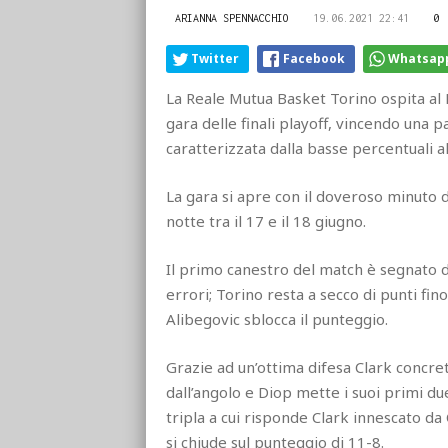
ARIANNA SPENNACCHIO
19.06.2021 22:41
0
Twitter
Facebook
Whatsap
La Reale Mutua Basket Torino ospita al 
gara delle finali playoff, vincendo una p
caratterizzata dalla basse percentuali a
La gara si apre con il doveroso minuto 
notte tra il 17 e il 18 giugno.
Il primo canestro del match è segnato 
errori; Torino resta a secco di punti fi
Alibegovic sblocca il punteggio.
Grazie ad un’ottima difesa Clark concret
dall’angolo e Diop mette i suoi primi d
tripla a cui risponde Clark innescato da
si chiude sul punteggio di 11-8.