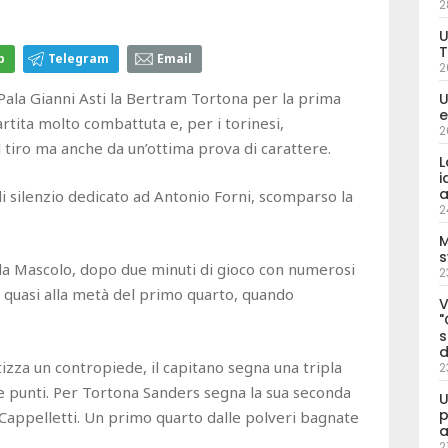
2
U
T
p
Telegram
Email
2
Pala Gianni Asti la Bertram Tortona per la prima
U
e
artita molto combattuta e, per i torinesi,
2
l tiro ma anche da un’ottima prova di carattere.
L
i
a
di silenzio dedicato ad Antonio Forni, scomparso la
2
M
s
da Mascolo, dopo due minuti di gioco con numerosi
2
no quasi alla metà del primo quarto, quando
V
"
s
d
izza un contropiede, il capitano segna una tripla
2
ue punti. Per Tortona Sanders segna la sua seconda
U
p
 Cappelletti. Un primo quarto dalle polveri bagnate
a
2