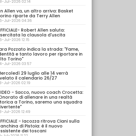
8-Jul-2026 02:14
n Allen va, un altro arriva: Basket
orino riparte da Terry Allen
6-Jul-2026 04:36
FFICIALE- Robert Allen saluta:
sercitata la clausola d'uscita
6-Jul-2026 12:15
ara Pozzato indica la strada: "Fame,
dentità e tanto lavoro per riportare in
lto Torino"
4-Jul-2026 03:57
ercoledì 29 luglio alle 14 verrà
velato il calendario 26/27
3-Jul-2026 02:19
IDEO - Sacco, nuovo coach Crocetta:
Onorato di allenare in una realtà
torica a Torino, saremo una squadra
ivertente"
3-Jul-2026 12:49
FFICIALE - Iacozza ritrova Ciani sulla
anchina di Pistoia: è il nuovo
ssistente dei toscani
1-Jul-2026 11:22