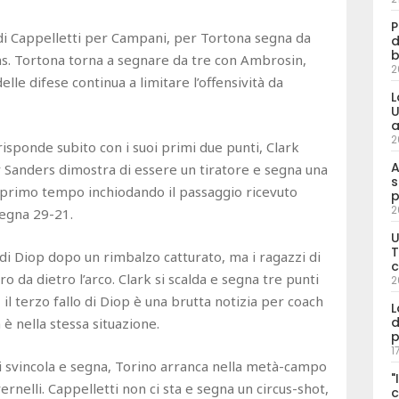
P
t di Cappelletti per Campani, per Tortona segna da
d
b
ins. Tortona torna a segnare da tre con Ambrosin,
2
elle difese continua a limitare l’offensività da
L
U
a
2
risponde subito con i suoi primi due punti, Clark
A
ar Sanders dimostra di essere un tiratore e segna una
s
 il primo tempo inchiodando il passaggio ricevuto
p
2
segna 29-21.
U
T
di Diop dopo un rimbalzo catturato, ma i ragazzi di
c
 da dietro l’arco. Clark si scalda e segna tre punti
2
 terzo fallo di Diop è una brutta notizia per coach
L
d
è nella stessa situazione.
p
1
i svincola e segna, Torino arranca nella metà-campo
"
vernelli. Cappelletti non ci sta e segna un circus-shot,
c