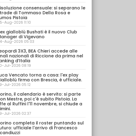
isoluzione consensuale: si separano le
trade di Tommaso Della Rosa e
umos Pistoia
5-Aug-2026 11:10
’ex gialloblù Bushati è il nuovo Club
anager di Vigevano
4-Aug-2026 05:03
eopardi 3X3, BEA Chieri accede alle
inali nazionali di Riccione da prima nel
anking d’Italia
0-Jul-2026 08:19
uca Vencato torna a casa: l'ex play
ialloblù firma con Brescia, è ufficiale.
9-Jul-2026 05:12
orino, il calendario è servito: si parte
on Mestre, poi c'è subito Pistoia. La
ffe al Ruffini l'11 novembre, si chiude a
imini.
9-Jul-2026 02:37
orino completa il roster puntando sul
uturo: ufficiale l'arrivo di Francesco
candiuzzi