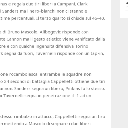
p
us e regala due tiri liberi a Campani, Clark
1
di Sanders ma i nero-bianchi non ci stanno e
ttime percentuali. Il terzo quarto si chiude sul 46-40.
rta di Bruno Mascolo, Alibegovic risponde con
 Cannon ma il gesto atletico viene vanificato dalla
tre e con qualche ingenuità difensiva Torino
rk segna da fuori, Tavernelli risponde con un tap-in,
azione rocambolesca, entrambe le squadre non
o 24 secondi di battaglia Cappelletti ottiene due tiri
Cannon. Sanders segna un libero, Pinkins fa lo stesso.
oi Tavernelli segna in penetrazione il -1 ad un
 stesso rimbalzo in attacco, Cappelletti segna un tiro
permettendo a Mascolo di segnare i due liberi.