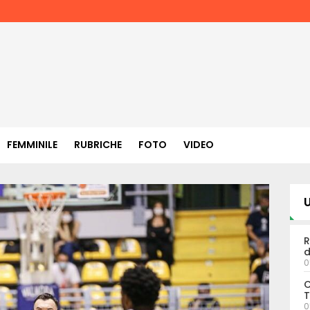
FEMMINILE
RUBRICHE
FOTO
VIDEO
U
R
d
0
C
T
0