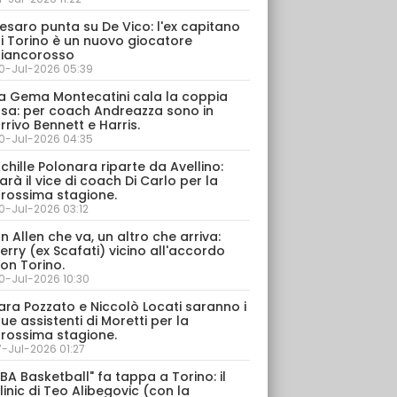
esaro punta su De Vico: l'ex capitano
i Torino è un nuovo giocatore
iancorosso
0-Jul-2026 05:39
a Gema Montecatini cala la coppia
sa: per coach Andreazza sono in
rrivo Bennett e Harris.
0-Jul-2026 04:35
chille Polonara riparte da Avellino:
arà il vice di coach Di Carlo per la
rossima stagione.
0-Jul-2026 03:12
n Allen che va, un altro che arriva:
erry (ex Scafati) vicino all'accordo
on Torino.
0-Jul-2026 10:30
ara Pozzato e Niccolò Locati saranno i
ue assistenti di Moretti per la
rossima stagione.
7-Jul-2026 01:27
IBA Basketball" fa tappa a Torino: il
linic di Teo Alibegovic (con la