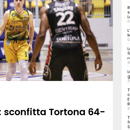
R
s
L
0
L
M
0
L
f
r
3
L
g
2
T
c
E
R
o: sconfitta Tortona 64-
2
T
f
S