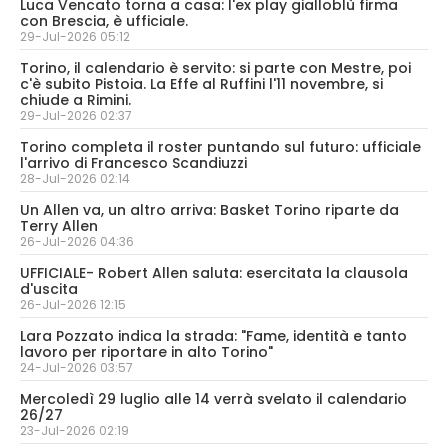
Luca Vencato torna a casa: l'ex play gialloblù firma
con Brescia, è ufficiale.
29-Jul-2026 05:12
Torino, il calendario è servito: si parte con Mestre, poi
c'è subito Pistoia. La Effe al Ruffini l'11 novembre, si
chiude a Rimini.
29-Jul-2026 02:37
Torino completa il roster puntando sul futuro: ufficiale
l'arrivo di Francesco Scandiuzzi
28-Jul-2026 02:14
Un Allen va, un altro arriva: Basket Torino riparte da
Terry Allen
26-Jul-2026 04:36
UFFICIALE- Robert Allen saluta: esercitata la clausola
d'uscita
26-Jul-2026 12:15
Lara Pozzato indica la strada: "Fame, identità e tanto
lavoro per riportare in alto Torino"
24-Jul-2026 03:57
Mercoledì 29 luglio alle 14 verrà svelato il calendario
26/27
23-Jul-2026 02:19