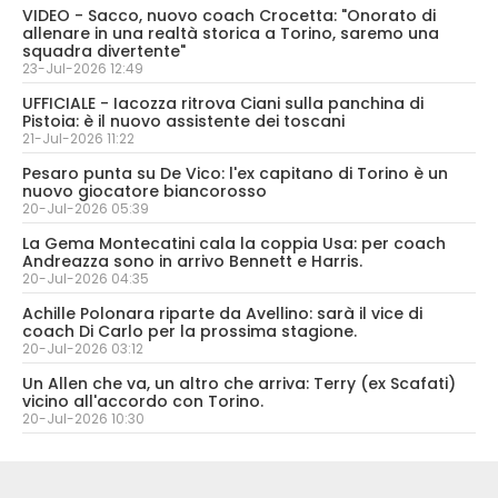
VIDEO - Sacco, nuovo coach Crocetta: "Onorato di
allenare in una realtà storica a Torino, saremo una
squadra divertente"
23-Jul-2026 12:49
UFFICIALE - Iacozza ritrova Ciani sulla panchina di
Pistoia: è il nuovo assistente dei toscani
21-Jul-2026 11:22
Pesaro punta su De Vico: l'ex capitano di Torino è un
nuovo giocatore biancorosso
20-Jul-2026 05:39
La Gema Montecatini cala la coppia Usa: per coach
Andreazza sono in arrivo Bennett e Harris.
20-Jul-2026 04:35
Achille Polonara riparte da Avellino: sarà il vice di
coach Di Carlo per la prossima stagione.
20-Jul-2026 03:12
Un Allen che va, un altro che arriva: Terry (ex Scafati)
vicino all'accordo con Torino.
20-Jul-2026 10:30