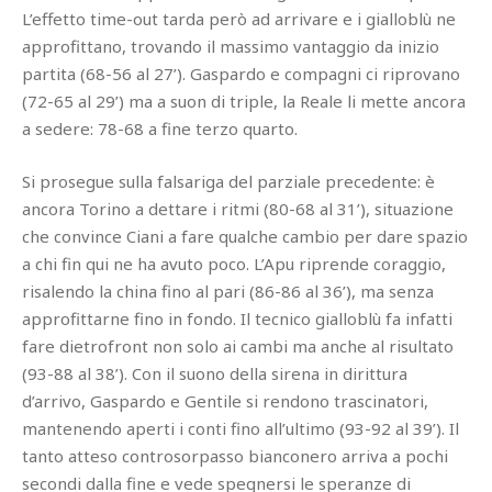
L’effetto time-out tarda però ad arrivare e i gialloblù ne
approfittano, trovando il massimo vantaggio da inizio
partita (68-56 al 27’). Gaspardo e compagni ci riprovano
(72-65 al 29’) ma a suon di triple, la Reale li mette ancora
a sedere: 78-68 a fine terzo quarto.
Si prosegue sulla falsariga del parziale precedente: è
ancora Torino a dettare i ritmi (80-68 al 31’), situazione
che convince Ciani a fare qualche cambio per dare spazio
a chi fin qui ne ha avuto poco. L’Apu riprende coraggio,
risalendo la china fino al pari (86-86 al 36’), ma senza
approfittarne fino in fondo. Il tecnico gialloblù fa infatti
fare dietrofront non solo ai cambi ma anche al risultato
(93-88 al 38’). Con il suono della sirena in dirittura
d’arrivo, Gaspardo e Gentile si rendono trascinatori,
mantenendo aperti i conti fino all’ultimo (93-92 al 39’). Il
tanto atteso controsorpasso bianconero arriva a pochi
secondi dalla fine e vede spegnersi le speranze di