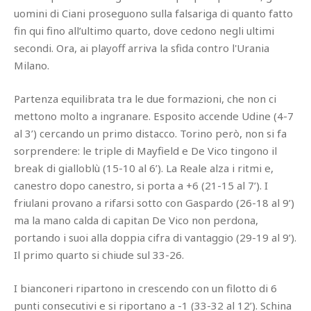
uomini di Ciani proseguono sulla falsariga di quanto fatto
fin qui fino all’ultimo quarto, dove cedono negli ultimi
secondi. Ora, ai playoff arriva la sfida contro l'Urania
Milano.
Partenza equilibrata tra le due formazioni, che non ci
mettono molto a ingranare. Esposito accende Udine (4-7
al 3’) cercando un primo distacco. Torino però, non si fa
sorprendere: le triple di Mayfield e De Vico tingono il
break di gialloblù (15-10 al 6’). La Reale alza i ritmi e,
canestro dopo canestro, si porta a +6 (21-15 al 7’). I
friulani provano a rifarsi sotto con Gaspardo (26-18 al 9’)
ma la mano calda di capitan De Vico non perdona,
portando i suoi alla doppia cifra di vantaggio (29-19 al 9’).
Il primo quarto si chiude sul 33-26.
I bianconeri ripartono in crescendo con un filotto di 6
punti consecutivi e si riportano a -1 (33-32 al 12’). Schina