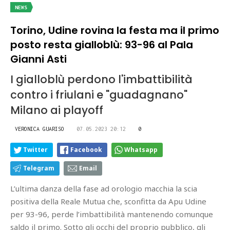
NEWS
Torino, Udine rovina la festa ma il primo
posto resta gialloblù: 93-96 al Pala
Gianni Asti
I gialloblù perdono l'imbattibilità
contro i friulani e "guadagnano"
Milano ai playoff
VERONICA GUARISO
07.05.2023 20:12
0
Twitter
Facebook
Whatsapp
Telegram
Email
L’ultima danza della fase ad orologio macchia la scia
positiva della Reale Mutua che, sconfitta da Apu Udine
per 93-96, perde l’imbattibilità mantenendo comunque
saldo il primo. Sotto gli occhi del proprio pubblico, gli