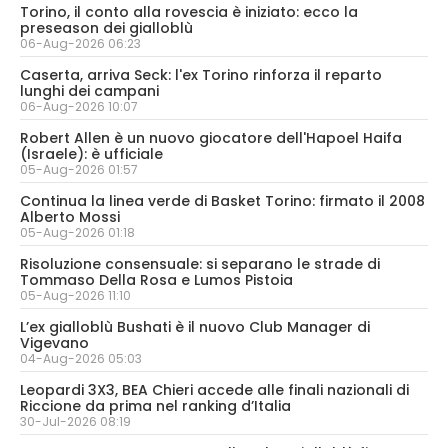
Torino, il conto alla rovescia è iniziato: ecco la
preseason dei gialloblù
06-Aug-2026 06:23
Caserta, arriva Seck: l'ex Torino rinforza il reparto
lunghi dei campani
06-Aug-2026 10:07
Robert Allen è un nuovo giocatore dell'Hapoel Haifa
(Israele): è ufficiale
05-Aug-2026 01:57
Continua la linea verde di Basket Torino: firmato il 2008
Alberto Mossi
05-Aug-2026 01:18
Risoluzione consensuale: si separano le strade di
Tommaso Della Rosa e Lumos Pistoia
05-Aug-2026 11:10
L’ex gialloblù Bushati è il nuovo Club Manager di
Vigevano
04-Aug-2026 05:03
Leopardi 3X3, BEA Chieri accede alle finali nazionali di
Riccione da prima nel ranking d’Italia
30-Jul-2026 08:19