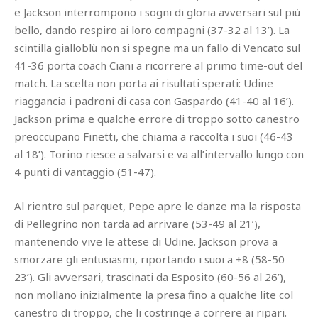
e Jackson interrompono i sogni di gloria avversari sul più
bello, dando respiro ai loro compagni (37-32 al 13’). La
scintilla gialloblù non si spegne ma un fallo di Vencato sul
41-36 porta coach Ciani a ricorrere al primo time-out del
match. La scelta non porta ai risultati sperati: Udine
riaggancia i padroni di casa con Gaspardo (41-40 al 16’).
Jackson prima e qualche errore di troppo sotto canestro
preoccupano Finetti, che chiama a raccolta i suoi (46-43
al 18’). Torino riesce a salvarsi e va all’intervallo lungo con
4 punti di vantaggio (51-47).
Al rientro sul parquet, Pepe apre le danze ma la risposta
di Pellegrino non tarda ad arrivare (53-49 al 21’),
mantenendo vive le attese di Udine. Jackson prova a
smorzare gli entusiasmi, riportando i suoi a +8 (58-50
23’). Gli avversari, trascinati da Esposito (60-56 al 26’),
non mollano inizialmente la presa fino a qualche lite col
canestro di troppo, che li costringe a correre ai ripari.